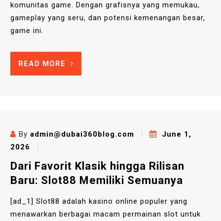
komunitas game. Dengan grafisnya yang memukau,
gameplay yang seru, dan potensi kemenangan besar,
game ini.
READ MORE
By
admin@dubai360blog.com
June 1,
2026
Dari Favorit Klasik hingga Rilisan
Baru: Slot88 Memiliki Semuanya
[ad_1] Slot88 adalah kasino online populer yang
menawarkan berbagai macam permainan slot untuk