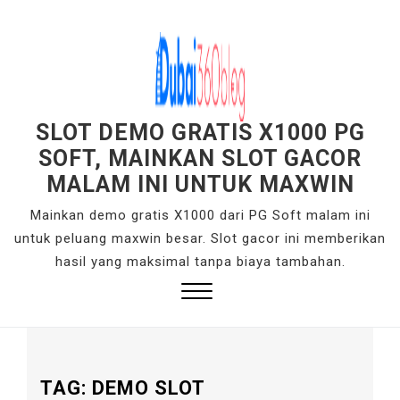
S
k
i
p
t
o
SLOT DEMO GRATIS X1000 PG
c
SOFT, MAINKAN SLOT GACOR
o
MALAM INI UNTUK MAXWIN
n
Mainkan demo gratis X1000 dari PG Soft malam ini
t
untuk peluang maxwin besar. Slot gacor ini memberikan
e
hasil yang maksimal tanpa biaya tambahan.
n
t
Close
Menu
TAG:
DEMO SLOT