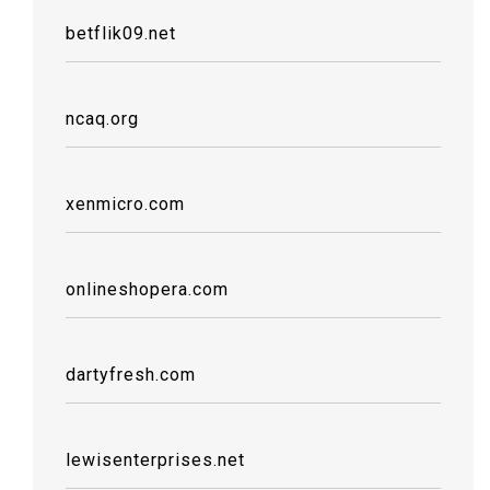
betflik09.net
ncaq.org
xenmicro.com
onlineshopera.com
dartyfresh.com
lewisenterprises.net