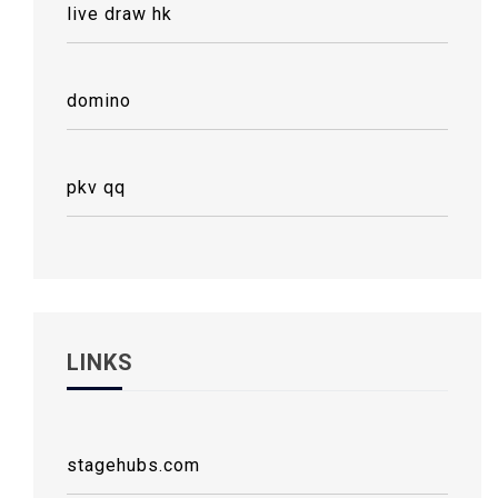
live draw hk
domino
pkv qq
LINKS
stagehubs.com