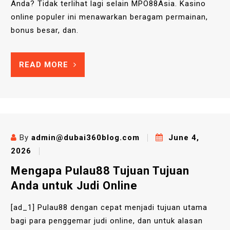
Anda? Tidak terlihat lagi selain MPO88Asia. Kasino
online populer ini menawarkan beragam permainan,
bonus besar, dan.
READ MORE
By
admin@dubai360blog.com
June 4,
2026
Mengapa Pulau88 Tujuan Tujuan
Anda untuk Judi Online
[ad_1] Pulau88 dengan cepat menjadi tujuan utama
bagi para penggemar judi online, dan untuk alasan