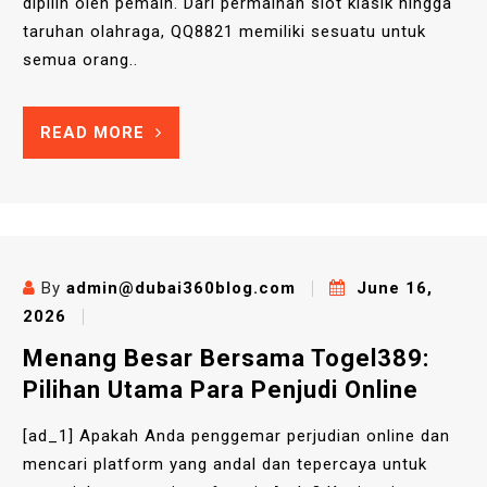
dipilih oleh pemain. Dari permainan slot klasik hingga
taruhan olahraga, QQ8821 memiliki sesuatu untuk
semua orang..
READ MORE
By
admin@dubai360blog.com
June 16,
2026
Menang Besar Bersama Togel389:
Pilihan Utama Para Penjudi Online
[ad_1] Apakah Anda penggemar perjudian online dan
mencari platform yang andal dan tepercaya untuk