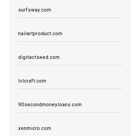
surfsway.com
nailartproduct.com
digitactseed.com
lvlcraft.com
90secondmoneyloans.com
xenmicro.com