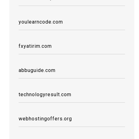
youlearncode.com
fxyatirim.com
abbuguide.com
technologyresult.com
webhostingoffers.org