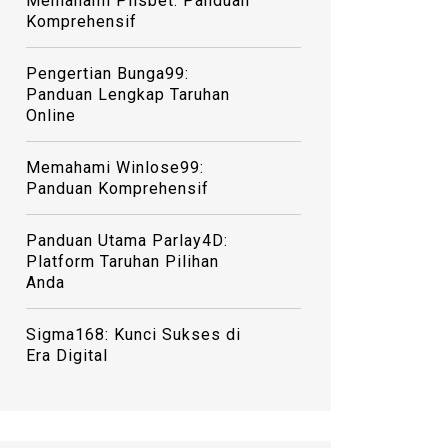
Memahami Plisbet: Panduan
Komprehensif
Pengertian Bunga99:
Panduan Lengkap Taruhan
Online
Memahami Winlose99:
Panduan Komprehensif
Panduan Utama Parlay4D:
Platform Taruhan Pilihan
Anda
Sigma168: Kunci Sukses di
Era Digital