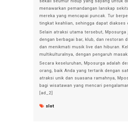
sekali seumur hidup yang sayang untuk dil
menawarkan pemandangan lanskap sekita
mereka yang mencapai puncak. Tur berp
tingkat keahlian, sehingga dapat diakse
Selain atraksi utama tersebut, Mposurg
dengan berbagai bar, klub, dan restoran
dan menikmati musik live dan hiburan. K
multikulturalnya, dengan pengaruh masaka
Secara keseluruhan, Mposurga adalah d
orang, baik Anda yang tertarik dengan sat
atraksi unik dan suasana ramahnya, Mpo
bagi wisatawan yang mencari pengalaman 
[ad_2]
slot