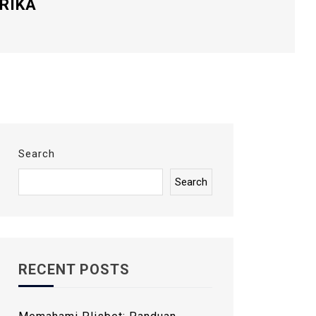
FRIKA
Search
Search
RECENT POSTS