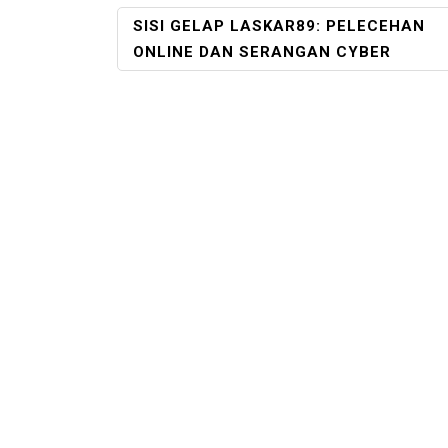
P
SISI GELAP LASKAR89: PELECEHAN
O
ONLINE DAN SERANGAN CYBER
S
T
N
A
V
I
G
A
T
I
O
N