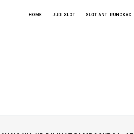
HOME
JUDI SLOT
SLOT ANTI RUNGKAD