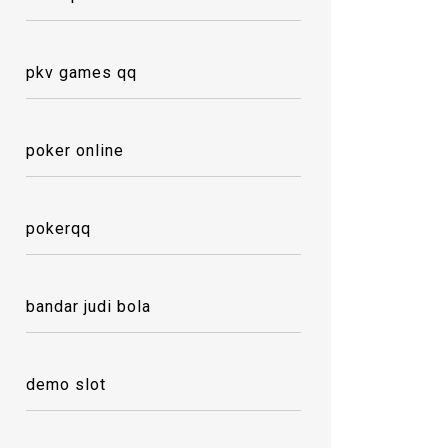
pkv games qq
poker online
pokerqq
bandar judi bola
demo slot