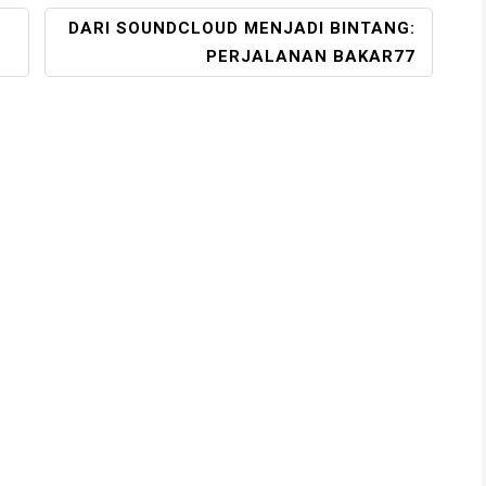
DARI SOUNDCLOUD MENJADI BINTANG:
PERJALANAN BAKAR77