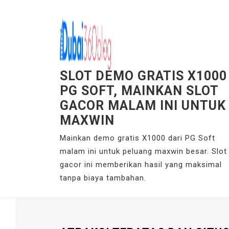
S
k
i
p
t
o
SLOT DEMO GRATIS X1000
c
PG SOFT, MAINKAN SLOT
o
GACOR MALAM INI UNTUK
n
MAXWIN
t
Mainkan demo gratis X1000 dari PG Soft
e
malam ini untuk peluang maxwin besar. Slot
n
gacor ini memberikan hasil yang maksimal
t
tanpa biaya tambahan.