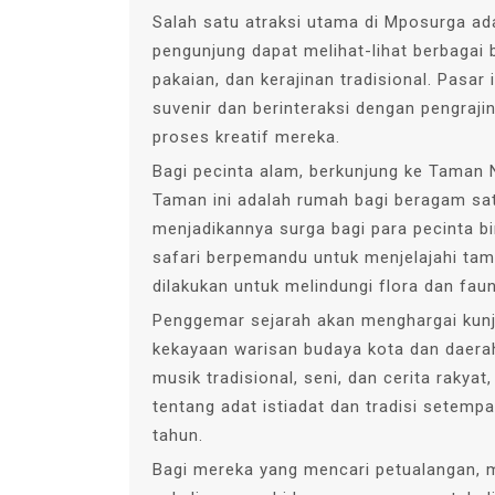
Salah satu atraksi utama di Mposurga ad
pengunjung dapat melihat-lihat berbagai 
pakaian, dan kerajinan tradisional. Pasar
suvenir dan berinteraksi dengan pengraji
proses kreatif mereka.
Bagi pecinta alam, berkunjung ke Taman
Taman ini adalah rumah bagi beragam satw
menjadikannya surga bagi para pecinta bi
safari berpemandu untuk menjelajahi ta
dilakukan untuk melindungi flora dan fau
Penggemar sejarah akan menghargai ku
kekayaan warisan budaya kota dan daera
musik tradisional, seni, dan cerita rak
tentang adat istiadat dan tradisi setemp
tahun.
Bagi mereka yang mencari petualangan, 