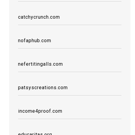
catchycrunch.com
nofaphub.com
nefertitingalls.com
patsyscreations.com
income4proof.com
educaritas.org