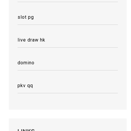
slot pg
live draw hk
domino
pkv qq