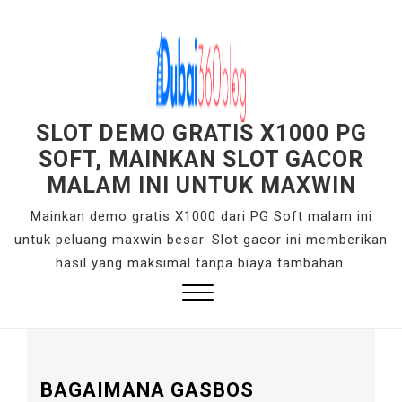
S
k
i
p
t
o
SLOT DEMO GRATIS X1000 PG
c
SOFT, MAINKAN SLOT GACOR
o
MALAM INI UNTUK MAXWIN
n
Mainkan demo gratis X1000 dari PG Soft malam ini
t
untuk peluang maxwin besar. Slot gacor ini memberikan
e
hasil yang maksimal tanpa biaya tambahan.
n
t
Close
Menu
BAGAIMANA GASBOS