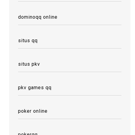
dominoqq online
situs qq
situs pkv
pkv games qq
poker online
pokerqq