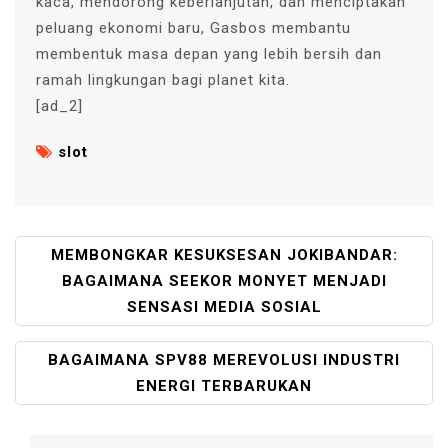
kaca, mendorong keberlanjutan, dan menciptakan
peluang ekonomi baru, Gasbos membantu
membentuk masa depan yang lebih bersih dan
ramah lingkungan bagi planet kita.
[ad_2]
slot
P
MEMBONGKAR KESUKSESAN JOKIBANDAR:
O
BAGAIMANA SEEKOR MONYET MENJADI
S
SENSASI MEDIA SOSIAL
T
N
BAGAIMANA SPV88 MEREVOLUSI INDUSTRI
A
ENERGI TERBARUKAN
V
I