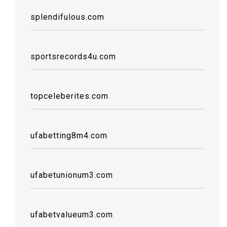
splendifulous.com
sportsrecords4u.com
topceleberites.com
ufabetting8m4.com
ufabetunionum3.com
ufabetvalueum3.com