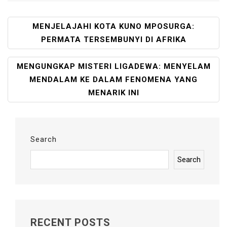
P
MENJELAJAHI KOTA KUNO MPOSURGA:
O
PERMATA TERSEMBUNYI DI AFRIKA
S
T
MENGUNGKAP MISTERI LIGADEWA: MENYELAM
N
MENDALAM KE DALAM FENOMENA YANG
A
MENARIK INI
V
I
G
A
Search
T
Search
I
O
N
RECENT POSTS