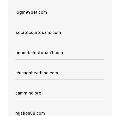
login99bet.com
secretcourtesans.com
onlinebahisforum1.com
chicagoheadline.com
camming.org
rajalion88.com