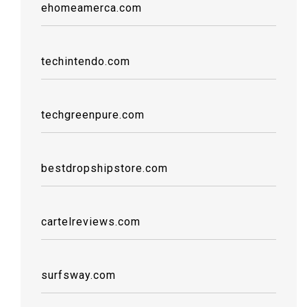
ehomeamerca.com
techintendo.com
techgreenpure.com
bestdropshipstore.com
cartelreviews.com
surfsway.com