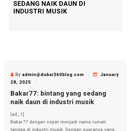
SEDANG NAIK DAUN DI
INDUSTRI MUSIK
By
admin@dubai360blog.com
January
28, 2025
Bakar77: bintang yang sedang
naik daun di industri musik
[ad_1]
Bakar77 dengan cepat menjadi nama rumah
tangga di industri musik. Dengan suaranya yang