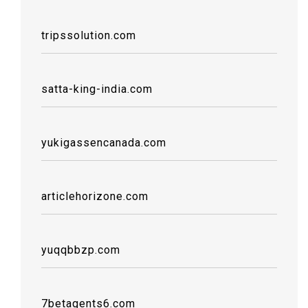
tripssolution.com
satta-king-india.com
yukigassencanada.com
articlehorizone.com
yuqqbbzp.com
7betagents6.com