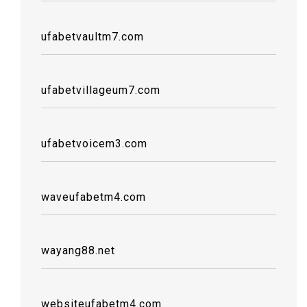
ufabetvaultm7.com
ufabetvillageum7.com
ufabetvoicem3.com
waveufabetm4.com
wayang88.net
websiteufabetm4.com