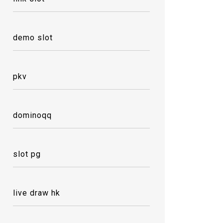
demo slot
pkv
dominoqq
slot pg
live draw hk