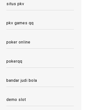
situs pkv
pkv games qq
poker online
pokerqq
bandar judi bola
demo slot