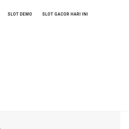
SLOT DEMO
SLOT GACOR HARI INI