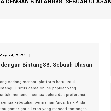
A DENGAN BINTANG88: SEBUAH ULASA
May 24, 2026
 dengan Bintang88: Sebuah Ulasan
ng sedang mencari platform baru untuk
ntang88, situs game online populer yang
ntuk memenuhi semua selera dan preferensi.
uk semua kebutuhan permainan Anda, baik Anda
tau gamer garis keras yang mencari tantangan.