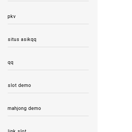
pkv
situs asikqq
qq
slot demo
mahjong demo
link slot