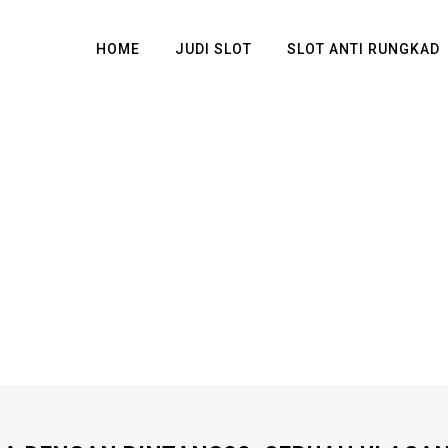
HOME
JUDI SLOT
SLOT ANTI RUNGKAD