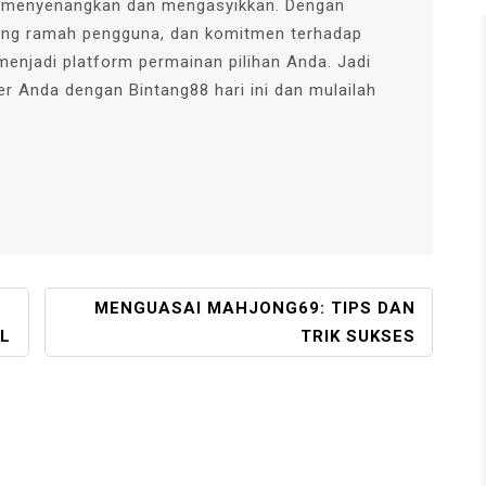
 menyenangkan dan mengasyikkan. Dengan
ang ramah pengguna, dan komitmen terhadap
enjadi platform permainan pilihan Anda. Jadi
Anda dengan Bintang88 hari ini dan mulailah
MENGUASAI MAHJONG69: TIPS DAN
L
TRIK SUKSES