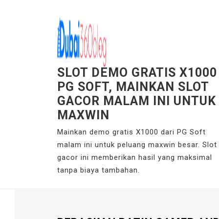
S
k
i
p
t
o
SLOT DEMO GRATIS X1000
c
PG SOFT, MAINKAN SLOT
o
GACOR MALAM INI UNTUK
n
MAXWIN
t
Mainkan demo gratis X1000 dari PG Soft
e
malam ini untuk peluang maxwin besar. Slot
n
gacor ini memberikan hasil yang maksimal
t
tanpa biaya tambahan.