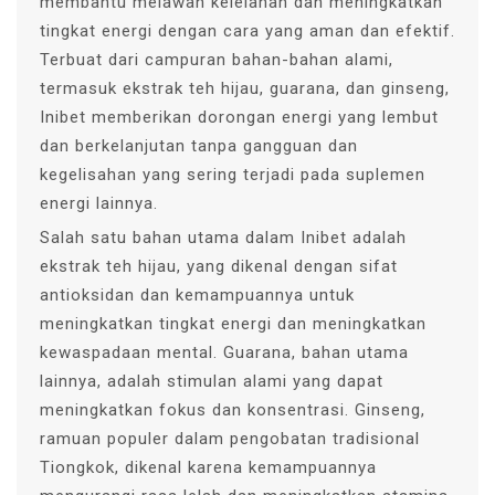
membantu melawan kelelahan dan meningkatkan
tingkat energi dengan cara yang aman dan efektif.
Terbuat dari campuran bahan-bahan alami,
termasuk ekstrak teh hijau, guarana, dan ginseng,
Inibet memberikan dorongan energi yang lembut
dan berkelanjutan tanpa gangguan dan
kegelisahan yang sering terjadi pada suplemen
energi lainnya.
Salah satu bahan utama dalam Inibet adalah
ekstrak teh hijau, yang dikenal dengan sifat
antioksidan dan kemampuannya untuk
meningkatkan tingkat energi dan meningkatkan
kewaspadaan mental. Guarana, bahan utama
lainnya, adalah stimulan alami yang dapat
meningkatkan fokus dan konsentrasi. Ginseng,
ramuan populer dalam pengobatan tradisional
Tiongkok, dikenal karena kemampuannya