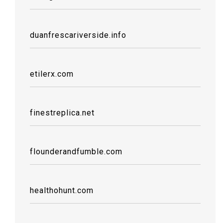
duanfrescariverside.info
etilerx.com
finestreplica.net
flounderandfumble.com
healthohunt.com