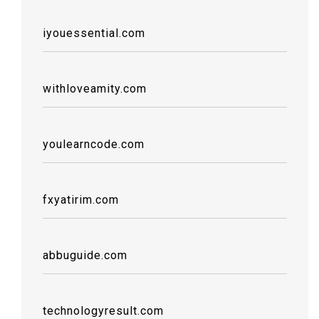
iyouessential.com
withloveamity.com
youlearncode.com
fxyatirim.com
abbuguide.com
technologyresult.com