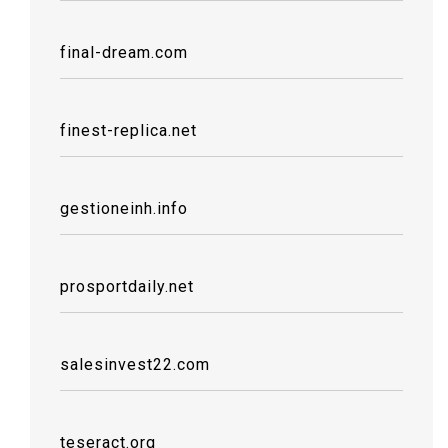
final-dream.com
finest-replica.net
gestioneinh.info
prosportdaily.net
salesinvest22.com
teseract.org