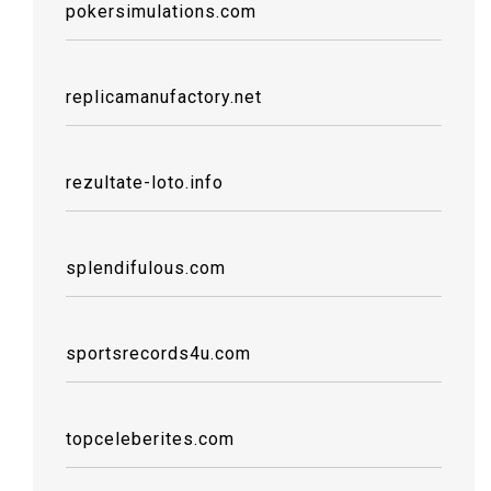
pokersimulations.com
replicamanufactory.net
rezultate-loto.info
splendifulous.com
sportsrecords4u.com
topceleberites.com