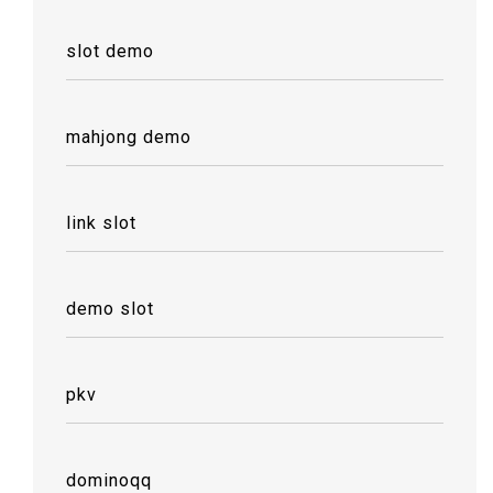
slot demo
mahjong demo
link slot
demo slot
pkv
dominoqq