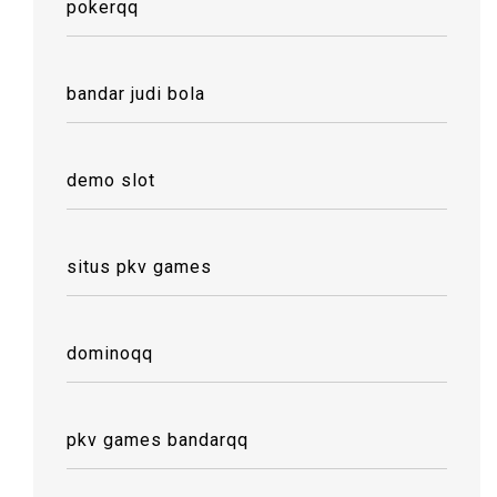
pokerqq
bandar judi bola
demo slot
situs pkv games
dominoqq
pkv games bandarqq