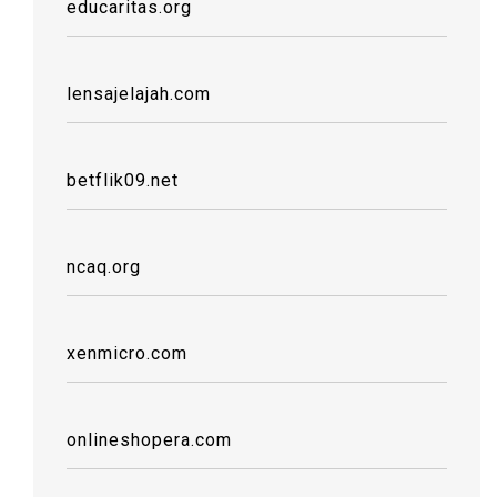
educaritas.org
lensajelajah.com
betflik09.net
ncaq.org
xenmicro.com
onlineshopera.com