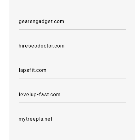
gearsngadget.com
hireseodoctor.com
lapsfit.com
levelup-fast.com
mytreepla.net