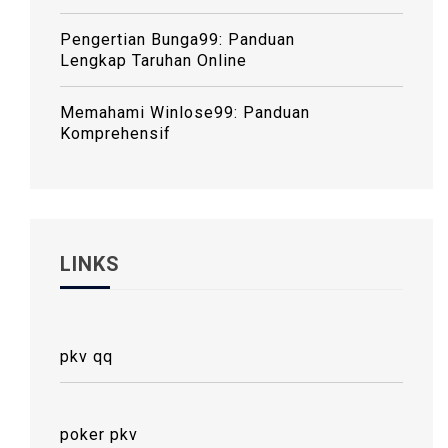
Pengertian Bunga99: Panduan
Lengkap Taruhan Online
Memahami Winlose99: Panduan
Komprehensif
LINKS
pkv qq
poker pkv