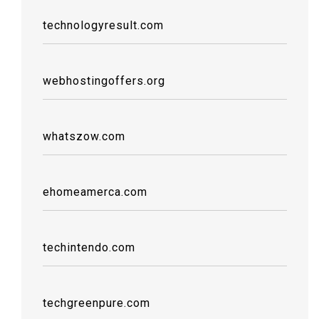
technologyresult.com
webhostingoffers.org
whatszow.com
ehomeamerca.com
techintendo.com
techgreenpure.com