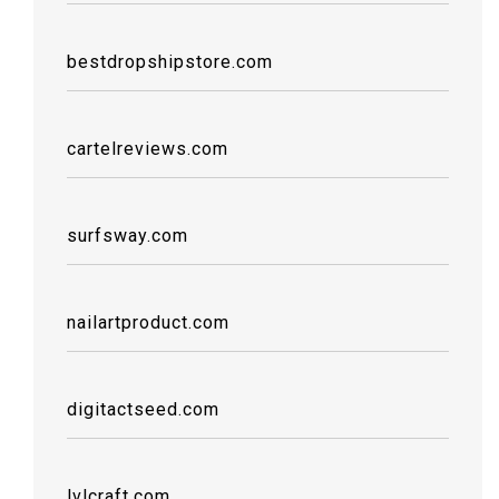
bestdropshipstore.com
cartelreviews.com
surfsway.com
nailartproduct.com
digitactseed.com
lvlcraft.com