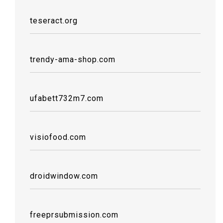
teseract.org
trendy-ama-shop.com
ufabett732m7.com
visiofood.com
droidwindow.com
freeprsubmission.com