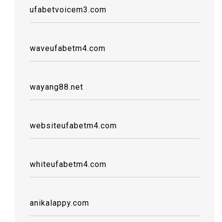
ufabetvoicem3.com
waveufabetm4.com
wayang88.net
websiteufabetm4.com
whiteufabetm4.com
anikalappy.com