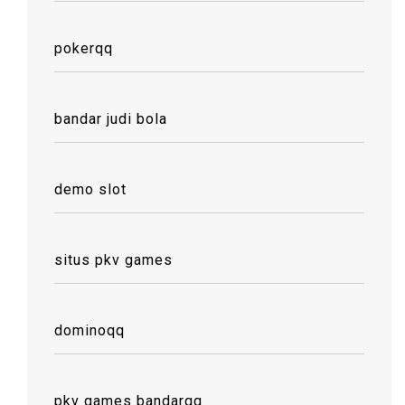
pokerqq
bandar judi bola
demo slot
situs pkv games
dominoqq
pkv games bandarqq