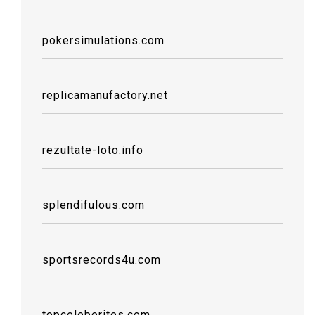
pokersimulations.com
replicamanufactory.net
rezultate-loto.info
splendifulous.com
sportsrecords4u.com
topceleberites.com