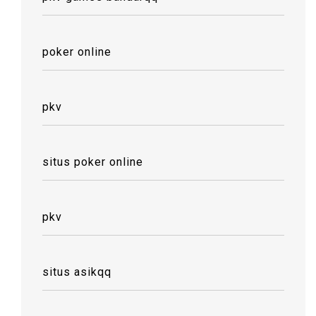
poker online
pkv
situs poker online
pkv
situs asikqq