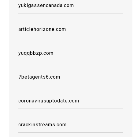
yukigassencanada.com
articlehorizone.com
yuqqbbzp.com
7betagents6.com
coronavirusuptodate.com
crackinstreams.com