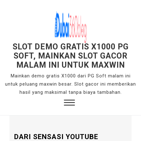
S
k
i
p
t
o
SLOT DEMO GRATIS X1000 PG
c
SOFT, MAINKAN SLOT GACOR
o
MALAM INI UNTUK MAXWIN
n
Mainkan demo gratis X1000 dari PG Soft malam ini
t
untuk peluang maxwin besar. Slot gacor ini memberikan
e
hasil yang maksimal tanpa biaya tambahan.
n
t
Close
Menu
DARI SENSASI YOUTUBE