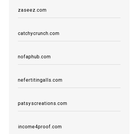
zaseez.com
catchycrunch.com
nofaphub.com
nefertitingalls.com
patsyscreations.com
income4proof.com