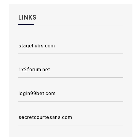
LINKS
stagehubs.com
1x2forum.net
login99bet.com
secretcourtesans.com