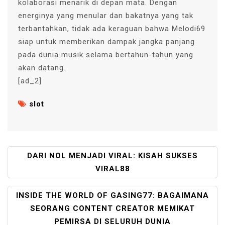
kolaborasi menarik di depan mata. Dengan
energinya yang menular dan bakatnya yang tak
terbantahkan, tidak ada keraguan bahwa Melodi69
siap untuk memberikan dampak jangka panjang
pada dunia musik selama bertahun-tahun yang
akan datang.
[ad_2]
slot
P
DARI NOL MENJADI VIRAL: KISAH SUKSES
O
VIRAL88
S
T
INSIDE THE WORLD OF GASING77: BAGAIMANA
N
SEORANG CONTENT CREATOR MEMIKAT
A
PEMIRSA DI SELURUH DUNIA