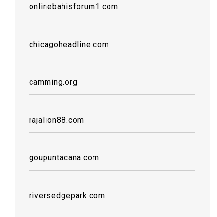
onlinebahisforum1.com
chicagoheadline.com
camming.org
rajalion88.com
goupuntacana.com
riversedgepark.com