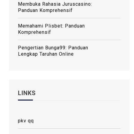
Membuka Rahasia Juruscasino:
Panduan Komprehensif
Memahami Plisbet: Panduan
Komprehensif
Pengertian Bunga99: Panduan
Lengkap Taruhan Online
LINKS
pkv qq