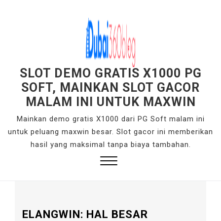
S
k
i
p
t
o
SLOT DEMO GRATIS X1000 PG
c
SOFT, MAINKAN SLOT GACOR
o
MALAM INI UNTUK MAXWIN
n
Mainkan demo gratis X1000 dari PG Soft malam ini
t
untuk peluang maxwin besar. Slot gacor ini memberikan
e
hasil yang maksimal tanpa biaya tambahan.
n
t
Close
Menu
ELANGWIN: HAL BESAR