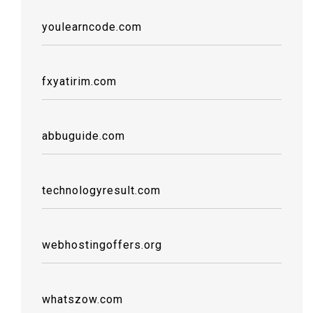
youlearncode.com
fxyatirim.com
abbuguide.com
technologyresult.com
webhostingoffers.org
whatszow.com