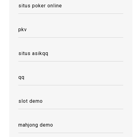
situs poker online
pkv
situs asikqq
qq
slot demo
mahjong demo