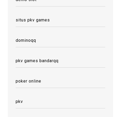
situs pkv games
dominoqq
pkv games bandarqq
poker online
pkv