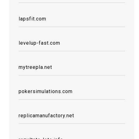
lapsfit.com
levelup-fast.com
mytreepla.net
pokersimulations.com
replicamanufactory.net