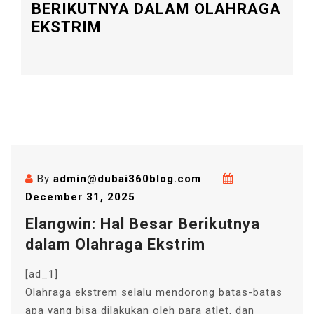
BERIKUTNYA DALAM OLAHRAGA
EKSTRIM
By
admin@dubai360blog.com
December 31, 2025
Elangwin: Hal Besar Berikutnya
dalam Olahraga Ekstrim
[ad_1]
Olahraga ekstrem selalu mendorong batas-batas
apa yang bisa dilakukan oleh para atlet, dan