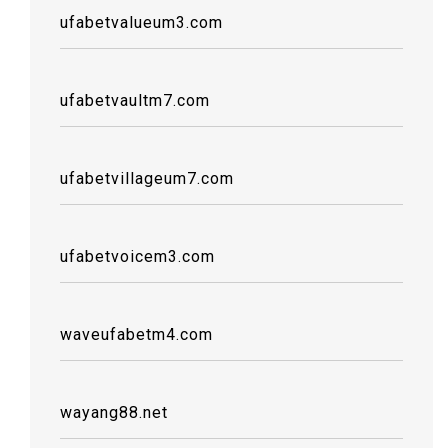
ufabetvalueum3.com
ufabetvaultm7.com
ufabetvillageum7.com
ufabetvoicem3.com
waveufabetm4.com
wayang88.net