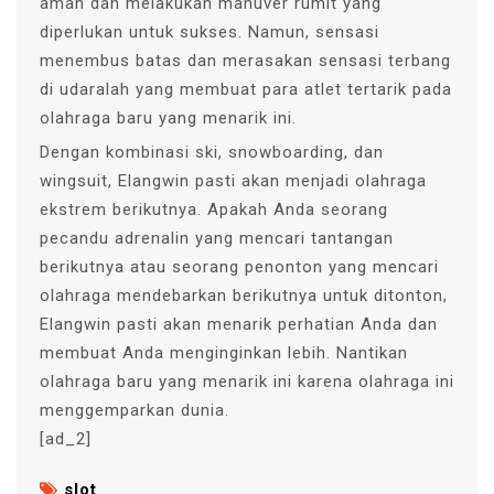
aman dan melakukan manuver rumit yang
diperlukan untuk sukses. Namun, sensasi
menembus batas dan merasakan sensasi terbang
di udaralah yang membuat para atlet tertarik pada
olahraga baru yang menarik ini.
Dengan kombinasi ski, snowboarding, dan
wingsuit, Elangwin pasti akan menjadi olahraga
ekstrem berikutnya. Apakah Anda seorang
pecandu adrenalin yang mencari tantangan
berikutnya atau seorang penonton yang mencari
olahraga mendebarkan berikutnya untuk ditonton,
Elangwin pasti akan menarik perhatian Anda dan
membuat Anda menginginkan lebih. Nantikan
olahraga baru yang menarik ini karena olahraga ini
menggemparkan dunia.
[ad_2]
slot