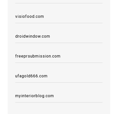
visiofood.com
droidwindow.com
freeprsubmission.com
ufagold666.com
myinteriorblog.com