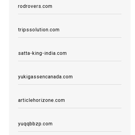
rodrovers.com
tripssolution.com
satta-king-india.com
yukigassencanada.com
articlehorizone.com
yuqqbbzp.com