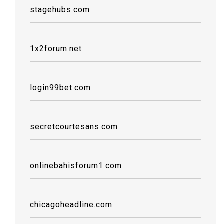
stagehubs.com
1x2forum.net
login99bet.com
secretcourtesans.com
onlinebahisforum1.com
chicagoheadline.com