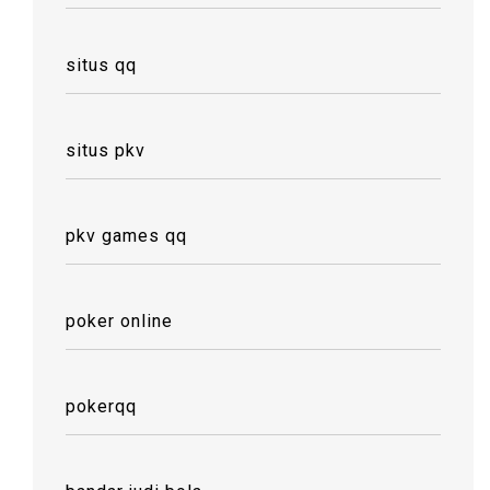
situs qq
situs pkv
pkv games qq
poker online
pokerqq