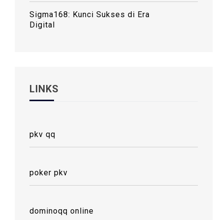
Sigma168: Kunci Sukses di Era
Digital
LINKS
pkv qq
poker pkv
dominoqq online