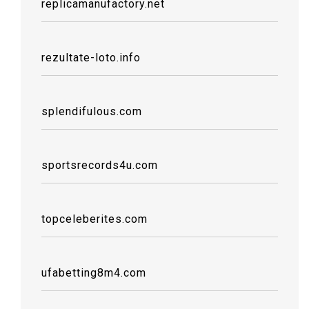
replicamanufactory.net
rezultate-loto.info
splendifulous.com
sportsrecords4u.com
topceleberites.com
ufabetting8m4.com