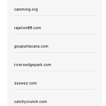
camming.org
rajalion88.com
goupuntacana.com
riversedgepark.com
zaseez.com
catchycrunch.com