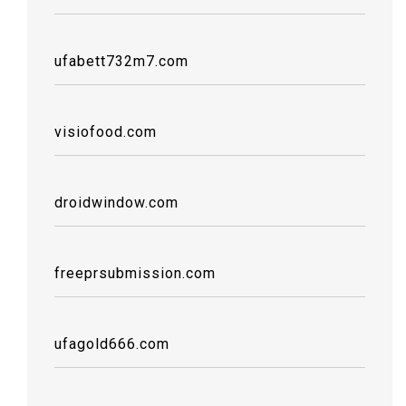
ufabett732m7.com
visiofood.com
droidwindow.com
freeprsubmission.com
ufagold666.com