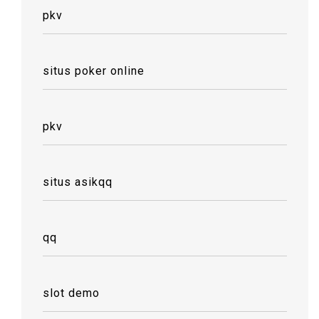
pkv
situs poker online
pkv
situs asikqq
qq
slot demo