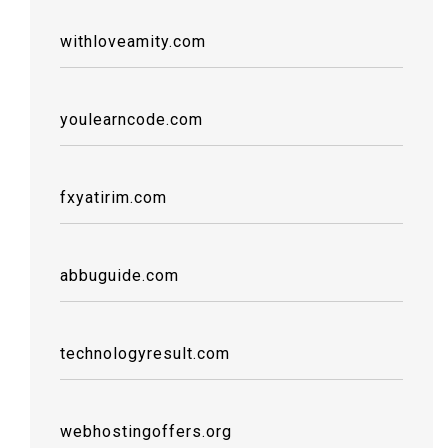
withloveamity.com
youlearncode.com
fxyatirim.com
abbuguide.com
technologyresult.com
webhostingoffers.org