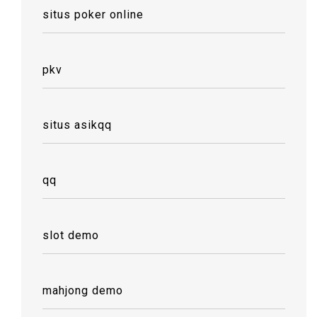
situs poker online
pkv
situs asikqq
qq
slot demo
mahjong demo