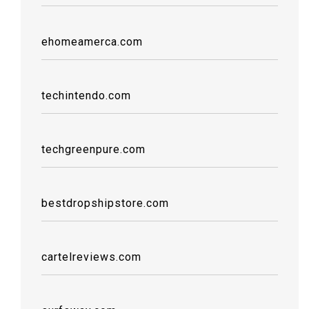
ehomeamerca.com
techintendo.com
techgreenpure.com
bestdropshipstore.com
cartelreviews.com