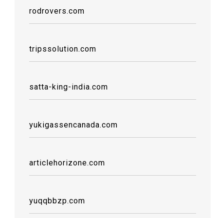
rodrovers.com
tripssolution.com
satta-king-india.com
yukigassencanada.com
articlehorizone.com
yuqqbbzp.com