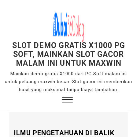
S
k
i
p
t
o
SLOT DEMO GRATIS X1000 PG
c
SOFT, MAINKAN SLOT GACOR
o
MALAM INI UNTUK MAXWIN
n
Mainkan demo gratis X1000 dari PG Soft malam ini
t
untuk peluang maxwin besar. Slot gacor ini memberikan
e
hasil yang maksimal tanpa biaya tambahan.
n
t
Close
Menu
ILMU PENGETAHUAN DI BALIK