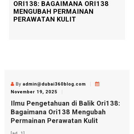
ORI138: BAGAIMANA ORI138
MENGUBAH PERMAINAN
PERAWATAN KULIT
By
admin@dubai360blog.com
November 19, 2025
Ilmu Pengetahuan di Balik Ori138:
Bagaimana Ori138 Mengubah
Permainan Perawatan Kulit
[ad_1]