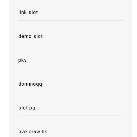
link slot
demo slot
pkv
dominoqq
slot pg
live draw hk