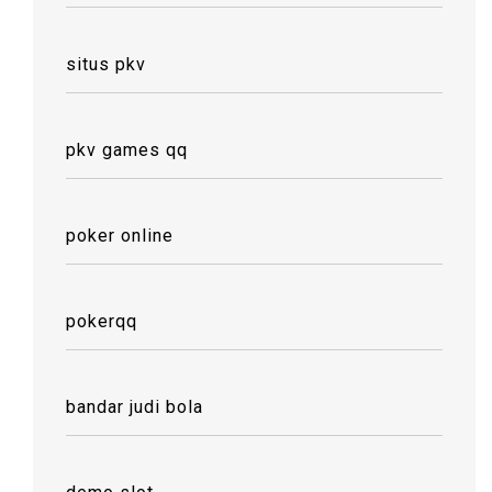
situs pkv
pkv games qq
poker online
pokerqq
bandar judi bola