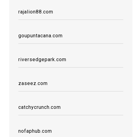
rajalion88.com
goupuntacana.com
riversedgepark.com
zaseez.com
catchycrunch.com
nofaphub.com