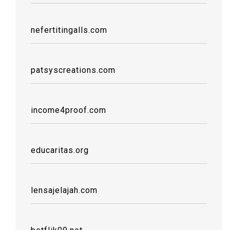
nefertitingalls.com
patsyscreations.com
income4proof.com
educaritas.org
lensajelajah.com