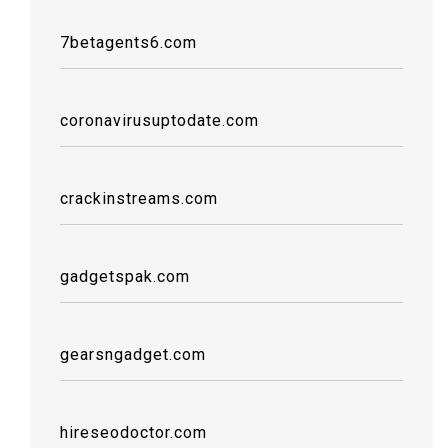
7betagents6.com
coronavirusuptodate.com
crackinstreams.com
gadgetspak.com
gearsngadget.com
hireseodoctor.com