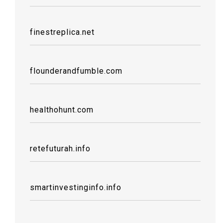
finestreplica.net
flounderandfumble.com
healthohunt.com
retefuturah.info
smartinvestinginfo.info