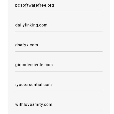
pcsoftwarefree.org
dailylinking.com
dnafyx.com
giocolenuvole.com
iyouessential.com
withloveamity.com