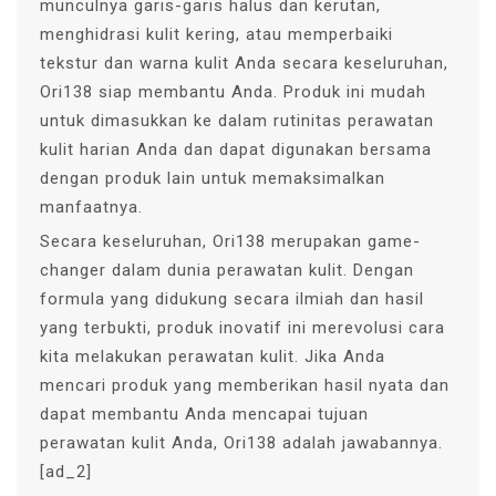
munculnya garis-garis halus dan kerutan,
menghidrasi kulit kering, atau memperbaiki
tekstur dan warna kulit Anda secara keseluruhan,
Ori138 siap membantu Anda. Produk ini mudah
untuk dimasukkan ke dalam rutinitas perawatan
kulit harian Anda dan dapat digunakan bersama
dengan produk lain untuk memaksimalkan
manfaatnya.
Secara keseluruhan, Ori138 merupakan game-
changer dalam dunia perawatan kulit. Dengan
formula yang didukung secara ilmiah dan hasil
yang terbukti, produk inovatif ini merevolusi cara
kita melakukan perawatan kulit. Jika Anda
mencari produk yang memberikan hasil nyata dan
dapat membantu Anda mencapai tujuan
perawatan kulit Anda, Ori138 adalah jawabannya.
[ad_2]