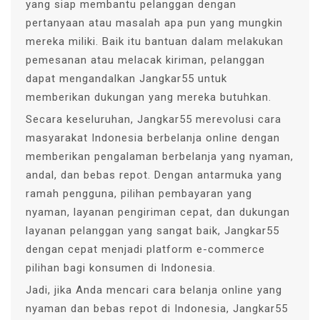
yang siap membantu pelanggan dengan
pertanyaan atau masalah apa pun yang mungkin
mereka miliki. Baik itu bantuan dalam melakukan
pemesanan atau melacak kiriman, pelanggan
dapat mengandalkan Jangkar55 untuk
memberikan dukungan yang mereka butuhkan.
Secara keseluruhan, Jangkar55 merevolusi cara
masyarakat Indonesia berbelanja online dengan
memberikan pengalaman berbelanja yang nyaman,
andal, dan bebas repot. Dengan antarmuka yang
ramah pengguna, pilihan pembayaran yang
nyaman, layanan pengiriman cepat, dan dukungan
layanan pelanggan yang sangat baik, Jangkar55
dengan cepat menjadi platform e-commerce
pilihan bagi konsumen di Indonesia.
Jadi, jika Anda mencari cara belanja online yang
nyaman dan bebas repot di Indonesia, Jangkar55