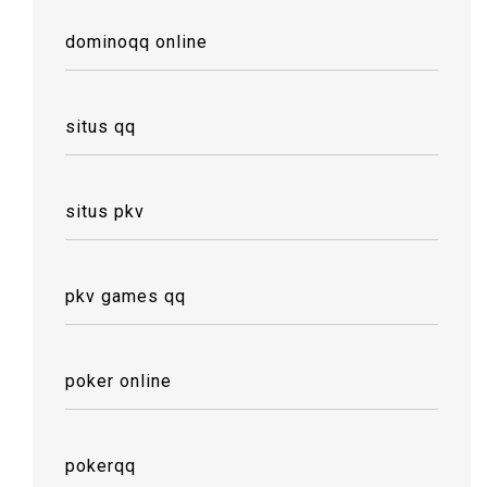
dominoqq online
situs qq
situs pkv
pkv games qq
poker online
pokerqq