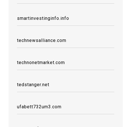
smartinvestinginfo.info
technewsalliance.com
technonetmarket.com
tedstanger.net
ufabett732um3.com