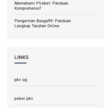
Memahami Plisbet: Panduan
Komprehensif
Pengertian Bunga99: Panduan
Lengkap Taruhan Online
LINKS
pkv qq
poker pkv