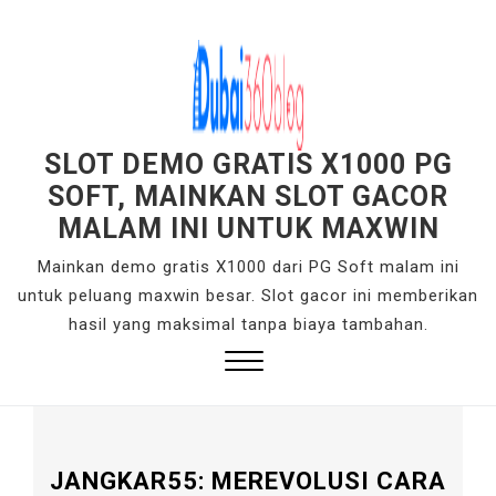
S
k
i
p
t
o
SLOT DEMO GRATIS X1000 PG
c
SOFT, MAINKAN SLOT GACOR
o
MALAM INI UNTUK MAXWIN
n
Mainkan demo gratis X1000 dari PG Soft malam ini
t
untuk peluang maxwin besar. Slot gacor ini memberikan
e
hasil yang maksimal tanpa biaya tambahan.
n
t
Close
Menu
JANGKAR55: MEREVOLUSI CARA