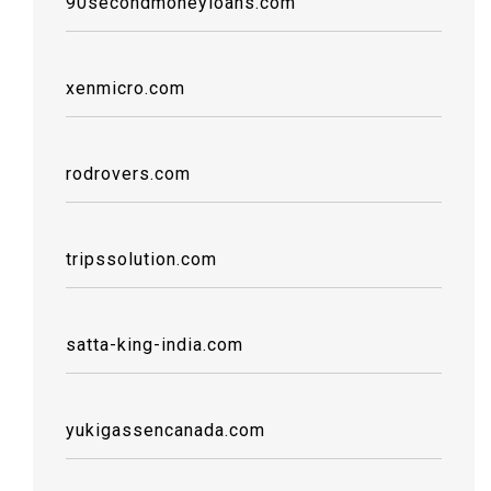
90secondmoneyloans.com
xenmicro.com
rodrovers.com
tripssolution.com
satta-king-india.com
yukigassencanada.com