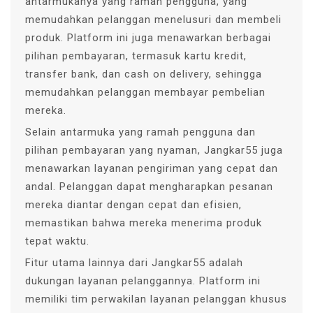
antarmukanya yang ramah pengguna, yang
memudahkan pelanggan menelusuri dan membeli
produk. Platform ini juga menawarkan berbagai
pilihan pembayaran, termasuk kartu kredit,
transfer bank, dan cash on delivery, sehingga
memudahkan pelanggan membayar pembelian
mereka.
Selain antarmuka yang ramah pengguna dan
pilihan pembayaran yang nyaman, Jangkar55 juga
menawarkan layanan pengiriman yang cepat dan
andal. Pelanggan dapat mengharapkan pesanan
mereka diantar dengan cepat dan efisien,
memastikan bahwa mereka menerima produk
tepat waktu.
Fitur utama lainnya dari Jangkar55 adalah
dukungan layanan pelanggannya. Platform ini
memiliki tim perwakilan layanan pelanggan khusus