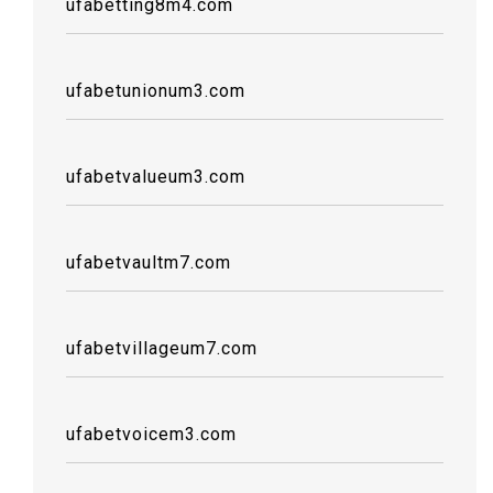
ufabetting8m4.com
ufabetunionum3.com
ufabetvalueum3.com
ufabetvaultm7.com
ufabetvillageum7.com
ufabetvoicem3.com