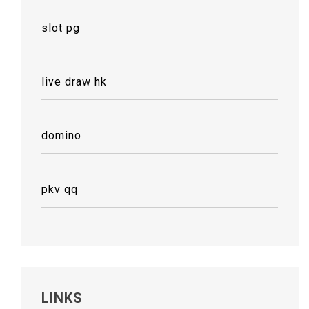
slot pg
live draw hk
domino
pkv qq
LINKS