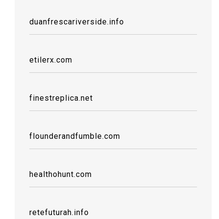
duanfrescariverside.info
etilerx.com
finestreplica.net
flounderandfumble.com
healthohunt.com
retefuturah.info