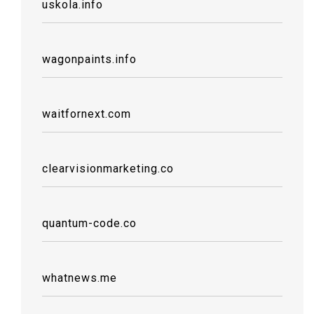
uskola.info
wagonpaints.info
waitfornext.com
clearvisionmarketing.co
quantum-code.co
whatnews.me