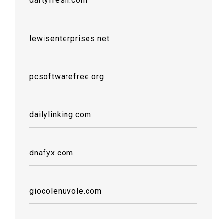
dartyfresh.com
lewisenterprises.net
pcsoftwarefree.org
dailylinking.com
dnafyx.com
giocolenuvole.com