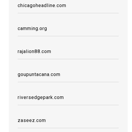
chicagoheadline.com
camming.org
rajalion88.com
goupuntacana.com
riversedgepark.com
zaseez.com