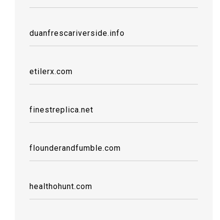
duanfrescariverside.info
etilerx.com
finestreplica.net
flounderandfumble.com
healthohunt.com