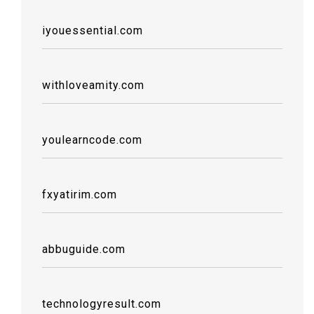
iyouessential.com
withloveamity.com
youlearncode.com
fxyatirim.com
abbuguide.com
technologyresult.com