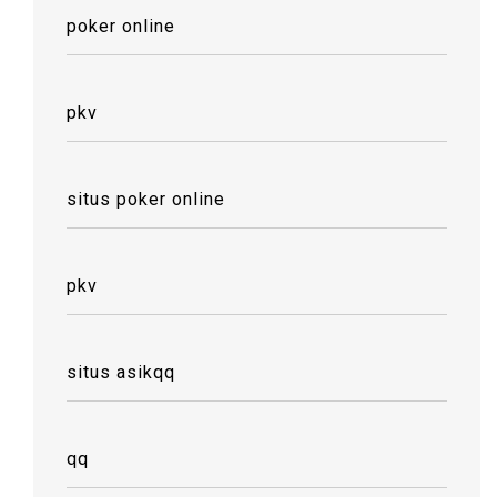
poker online
pkv
situs poker online
pkv
situs asikqq
qq