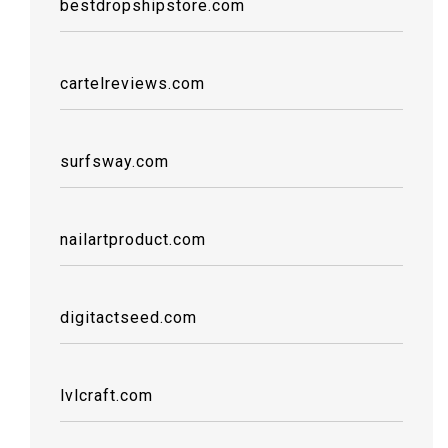
bestdropshipstore.com
cartelreviews.com
surfsway.com
nailartproduct.com
digitactseed.com
lvlcraft.com