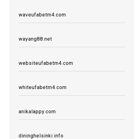
waveufabetm4.com
wayang88.net
websiteufabetm4.com
whiteufabetm4.com
anikalappy.com
dininghelsinki.info