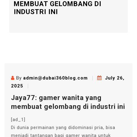
MEMBUAT GELOMBANG DI
INDUSTRI INI
By
admin@dubai360blog.com
July 26,
2025
Jaya77: gamer wanita yang
membuat gelombang di industri ini
[ad_1]
Di dunia permainan yang didominasi pria, bisa
menjadi tantangan bagi gamer wanita untuk