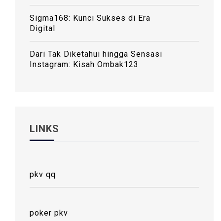
Sigma168: Kunci Sukses di Era
Digital
Dari Tak Diketahui hingga Sensasi
Instagram: Kisah Ombak123
LINKS
pkv qq
poker pkv