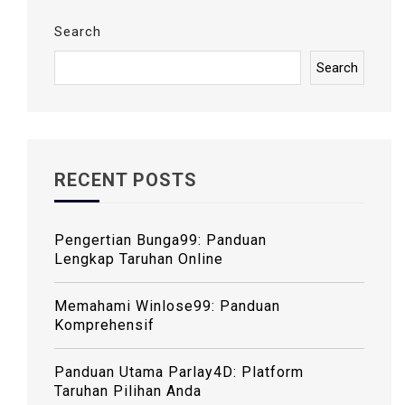
G
A
Search
T
Search
I
O
N
RECENT POSTS
Pengertian Bunga99: Panduan
Lengkap Taruhan Online
Memahami Winlose99: Panduan
Komprehensif
Panduan Utama Parlay4D: Platform
Taruhan Pilihan Anda