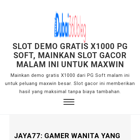
S
k
i
p
t
o
SLOT DEMO GRATIS X1000 PG
c
SOFT, MAINKAN SLOT GACOR
o
MALAM INI UNTUK MAXWIN
n
Mainkan demo gratis X1000 dari PG Soft malam ini
t
untuk peluang maxwin besar. Slot gacor ini memberikan
e
hasil yang maksimal tanpa biaya tambahan.
n
t
Close
Menu
JAYA77: GAMER WANITA YANG