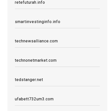
retefuturah.info
smartinvestinginfo.info
technewsalliance.com
technonetmarket.com
tedstanger.net
ufabett732um3.com