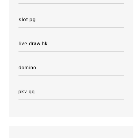
slot pg
live draw hk
domino
pkv qq