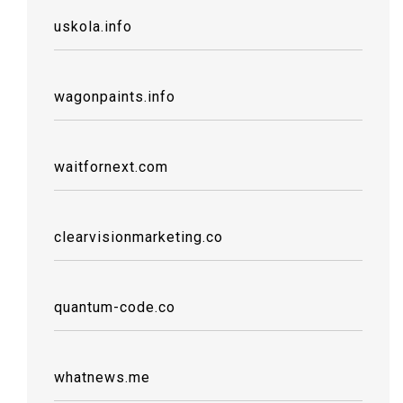
uskola.info
wagonpaints.info
waitfornext.com
clearvisionmarketing.co
quantum-code.co
whatnews.me