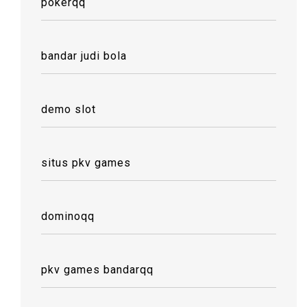
pokerqq
bandar judi bola
demo slot
situs pkv games
dominoqq
pkv games bandarqq