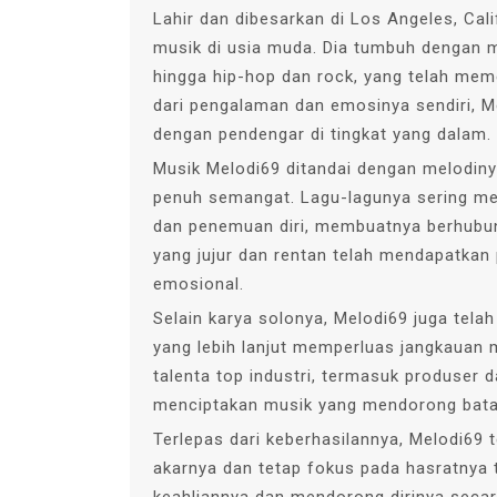
Lahir dan dibesarkan di Los Angeles, Ca
musik di usia muda. Dia tumbuh dengan 
hingga hip-hop dan rock, yang telah mem
dari pengalaman dan emosinya sendiri, M
dengan pendengar di tingkat yang dalam.
Musik Melodi69 ditandai dengan melodinya
penuh semangat. Lagu-lagunya sering me
dan penemuan diri, membuatnya berhubun
yang jujur ​​dan rentan telah mendapatka
emosional.
Selain karya solonya, Melodi69 juga telah
yang lebih lanjut memperluas jangkauan 
talenta top industri, termasuk produser
menciptakan musik yang mendorong bata
Terlepas dari keberhasilannya, Melodi69 
akarnya dan tetap fokus pada hasratnya 
keahliannya dan mendorong dirinya secara