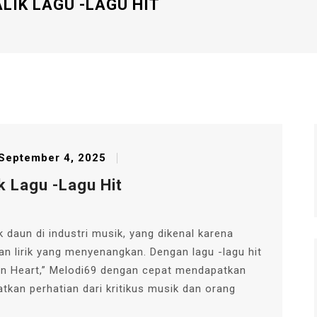
ALIK LAGU -LAGU HIT
September 4, 2025
ik Lagu -Lagu Hit
 daun di industri musik, yang dikenal karena
an lirik yang menyenangkan. Dengan lagu -lagu hit
en Heart,” Melodi69 dengan cepat mendapatkan
kan perhatian dari kritikus musik dan orang