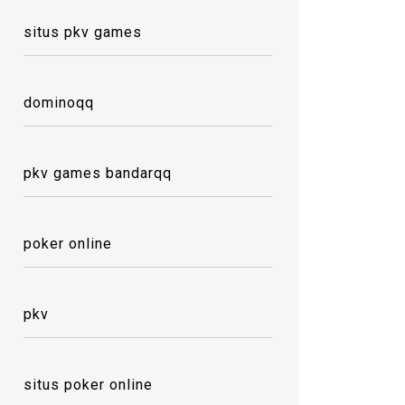
situs pkv games
dominoqq
pkv games bandarqq
poker online
pkv
situs poker online