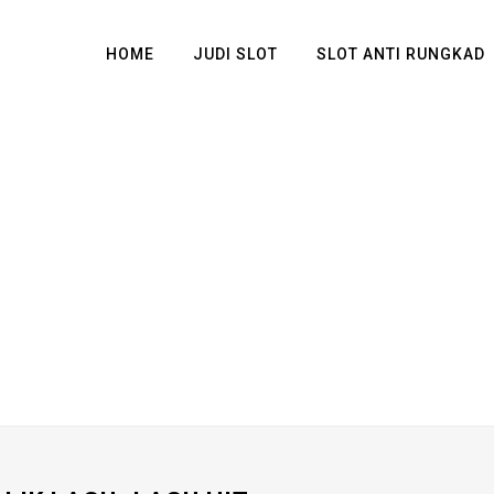
HOME
JUDI SLOT
SLOT ANTI RUNGKAD