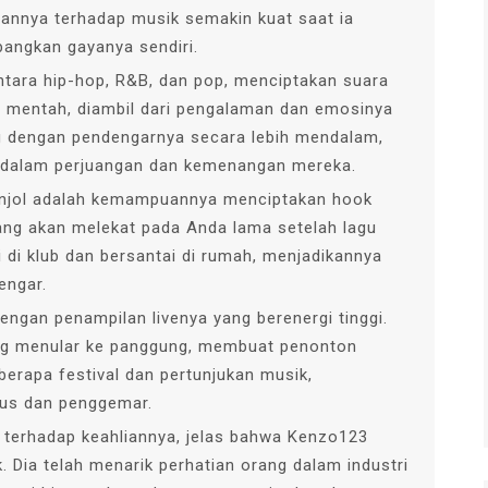
taannya terhadap musik semakin kuat saat ia
ngkan gayanya sendiri.
ara hip-hop, R&B, dan pop, menciptakan suara
dan mentah, diambil dari pengalaman dan emosinya
ung dengan pendengarnya secara lebih mendalam,
 dalam perjuangan dan kemenangan mereka.
onjol adalah kemampuannya menciptakan hook
ang akan melekat pada Anda lama setelah lagu
 di klub dan bersantai di rumah, menjadikannya
engar.
engan penampilan livenya yang berenergi tinggi.
g menular ke panggung, membuat penonton
eberapa festival dan pertunjukan musik,
kus dan penggemar.
 terhadap keahliannya, jelas bahwa Kenzo123
k. Dia telah menarik perhatian orang dalam industri