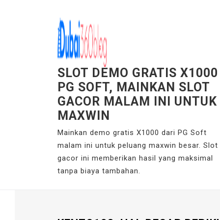
S
k
i
p
t
o
SLOT DEMO GRATIS X1000
c
PG SOFT, MAINKAN SLOT
o
GACOR MALAM INI UNTUK
n
MAXWIN
t
Mainkan demo gratis X1000 dari PG Soft
e
malam ini untuk peluang maxwin besar. Slot
n
gacor ini memberikan hasil yang maksimal
t
tanpa biaya tambahan.