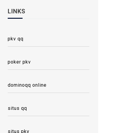
LINKS
pkv qq
poker pkv
dominoqq online
situs qq
situs pkv