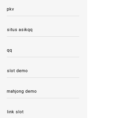
pkv
situs asikqq
qq
slot demo
mahjong demo
link slot