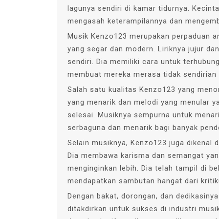
lagunya sendiri di kamar tidurnya. Kecin
mengasah keterampilannya dan mengemba
Musik Kenzo123 merupakan perpaduan ant
yang segar dan modern. Liriknya jujur ​​
sendiri. Dia memiliki cara untuk terhub
membuat mereka merasa tidak sendirian
Salah satu kualitas Kenzo123 yang men
yang menarik dan melodi yang menular y
selesai. Musiknya sempurna untuk menari
serbaguna dan menarik bagi banyak pend
Selain musiknya, Kenzo123 juga dikenal d
Dia membawa karisma dan semangat yan
menginginkan lebih. Dia telah tampil di b
mendapatkan sambutan hangat dari kriti
Dengan bakat, dorongan, dan dedikasinya
ditakdirkan untuk sukses di industri musi