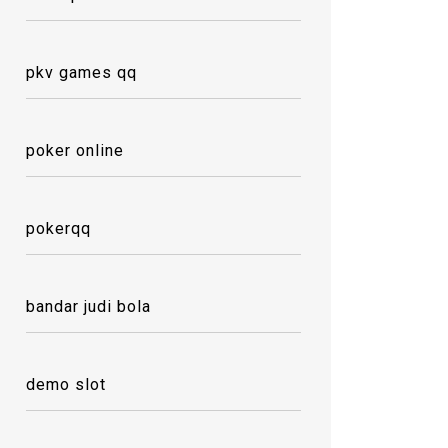
pkv games qq
poker online
pokerqq
bandar judi bola
demo slot