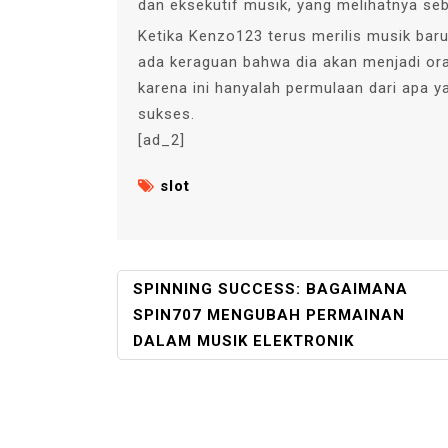
dan eksekutif musik, yang melihatnya seb
Ketika Kenzo123 terus merilis musik ba
ada keraguan bahwa dia akan menjadi oran
karena ini hanyalah permulaan dari apa y
sukses.
[ad_2]
slot
P
SPINNING SUCCESS: BAGAIMANA
O
SPIN707 MENGUBAH PERMAINAN
S
DALAM MUSIK ELEKTRONIK
T
N
A
V