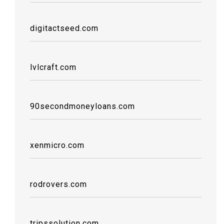
digitactseed.com
lvlcraft.com
90secondmoneyloans.com
xenmicro.com
rodrovers.com
tripssolution.com