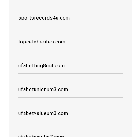
sportsrecords4u.com
topceleberites.com
ufabetting8m4.com
ufabetunionum3.com
ufabetvalueum3.com