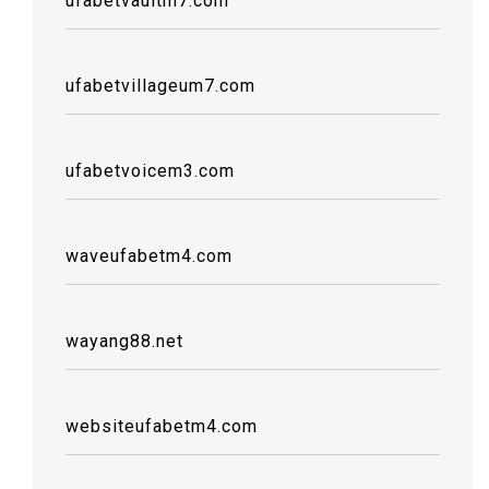
ufabetvaultm7.com
ufabetvillageum7.com
ufabetvoicem3.com
waveufabetm4.com
wayang88.net
websiteufabetm4.com