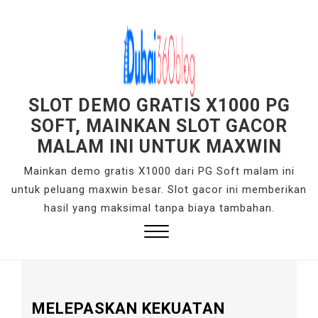
S
k
i
p
t
o
SLOT DEMO GRATIS X1000 PG
c
SOFT, MAINKAN SLOT GACOR
o
MALAM INI UNTUK MAXWIN
n
Mainkan demo gratis X1000 dari PG Soft malam ini
t
untuk peluang maxwin besar. Slot gacor ini memberikan
e
hasil yang maksimal tanpa biaya tambahan.
n
t
Close
Menu
MELEPASKAN KEKUATAN