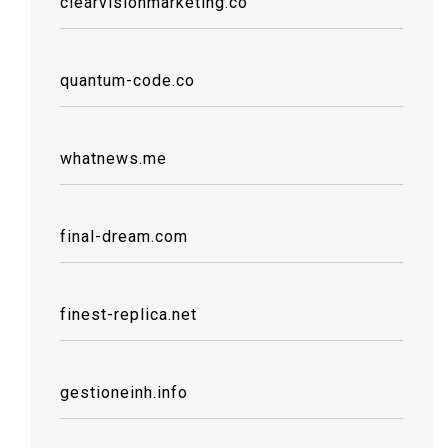
clearvisionmarketing.co
quantum-code.co
whatnews.me
final-dream.com
finest-replica.net
gestioneinh.info