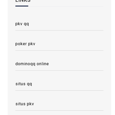
pkv qq
poker pkv
dominoqq online
situs qq
situs pkv