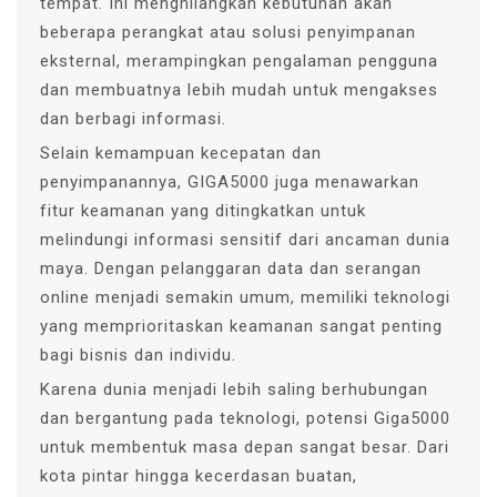
tempat. Ini menghilangkan kebutuhan akan
beberapa perangkat atau solusi penyimpanan
eksternal, merampingkan pengalaman pengguna
dan membuatnya lebih mudah untuk mengakses
dan berbagi informasi.
Selain kemampuan kecepatan dan
penyimpanannya, GIGA5000 juga menawarkan
fitur keamanan yang ditingkatkan untuk
melindungi informasi sensitif dari ancaman dunia
maya. Dengan pelanggaran data dan serangan
online menjadi semakin umum, memiliki teknologi
yang memprioritaskan keamanan sangat penting
bagi bisnis dan individu.
Karena dunia menjadi lebih saling berhubungan
dan bergantung pada teknologi, potensi Giga5000
untuk membentuk masa depan sangat besar. Dari
kota pintar hingga kecerdasan buatan,