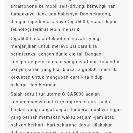
smartphone ke mobil self-driving, kemungkinan
tampaknya tidak ada habisnya. Dan sekarang,
dengan diperkenalkannya Giga5000, masa depan
teknologi terlihat lebih menarik.
Giga5000 adalah teknologi inovatif yang
menjanjikan untuk merevolusi cara kita
berinteraksi dengan dunia digital. Dengan
kecepatan pemrosesan yang cepat dan kapasitas
penyimpanan yang luar biasa, Giga5000 memiliki
kekuatan untuk mengubah cara kita hidup,
bekerja, dan bermain.
Salah satu fitur utama GIGA5000 adalah
kemampuannya untuk memproses data pada
tingkat yang sangat cepat. Ini berarti bahwa tugas
yang pernah memakan waktu berjam -jam atau
bahkan berhari -hari sekarang dapat dilakukan
dalam hitungan detik. Ini membuka dunia yang