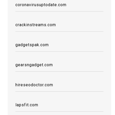
coronavirusuptodate.com
crackinstreams.com
gadgetspak.com
gearsngadget.com
hireseodoctor.com
lapsfit.com