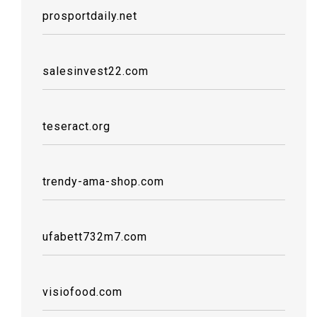
prosportdaily.net
salesinvest22.com
teseract.org
trendy-ama-shop.com
ufabett732m7.com
visiofood.com