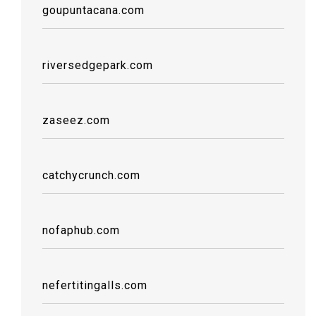
goupuntacana.com
riversedgepark.com
zaseez.com
catchycrunch.com
nofaphub.com
nefertitingalls.com