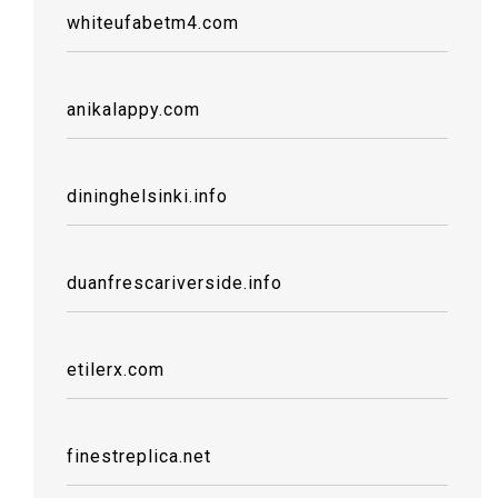
whiteufabetm4.com
anikalappy.com
dininghelsinki.info
duanfrescariverside.info
etilerx.com
finestreplica.net