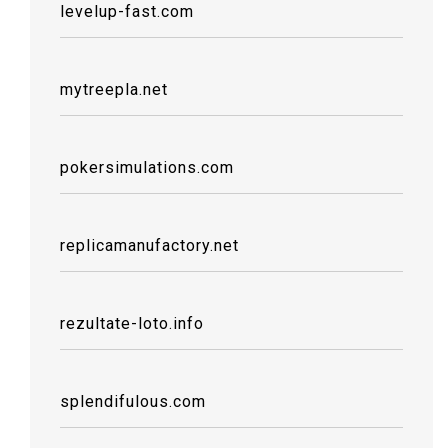
levelup-fast.com
mytreepla.net
pokersimulations.com
replicamanufactory.net
rezultate-loto.info
splendifulous.com