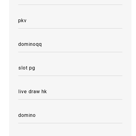
pkv
dominoqq
slot pg
live draw hk
domino