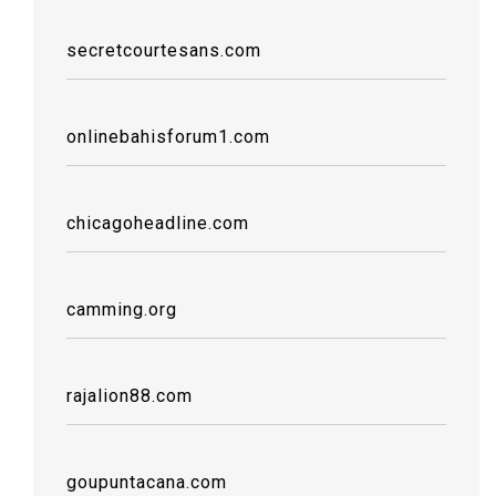
secretcourtesans.com
onlinebahisforum1.com
chicagoheadline.com
camming.org
rajalion88.com
goupuntacana.com