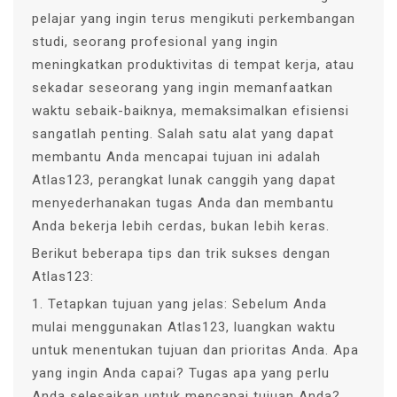
pelajar yang ingin terus mengikuti perkembangan
studi, seorang profesional yang ingin
meningkatkan produktivitas di tempat kerja, atau
sekadar seseorang yang ingin memanfaatkan
waktu sebaik-baiknya, memaksimalkan efisiensi
sangatlah penting. Salah satu alat yang dapat
membantu Anda mencapai tujuan ini adalah
Atlas123, perangkat lunak canggih yang dapat
menyederhanakan tugas Anda dan membantu
Anda bekerja lebih cerdas, bukan lebih keras.
Berikut beberapa tips dan trik sukses dengan
Atlas123:
1. Tetapkan tujuan yang jelas: Sebelum Anda
mulai menggunakan Atlas123, luangkan waktu
untuk menentukan tujuan dan prioritas Anda. Apa
yang ingin Anda capai? Tugas apa yang perlu
Anda selesaikan untuk mencapai tujuan Anda?