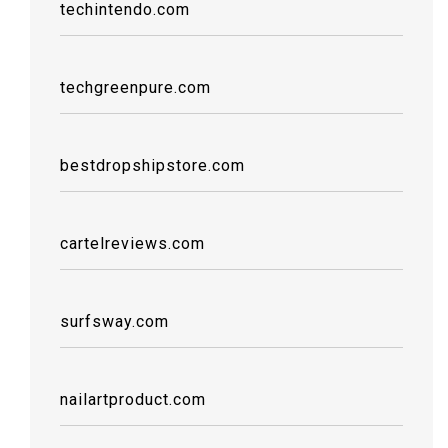
techintendo.com
techgreenpure.com
bestdropshipstore.com
cartelreviews.com
surfsway.com
nailartproduct.com