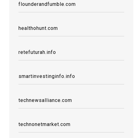
flounderandfumble.com
healthohunt.com
retefuturah.info
smartinvestinginfo.info
technewsalliance.com
technonetmarket.com