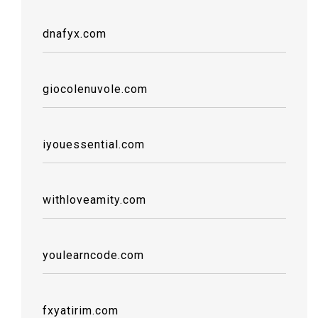
dnafyx.com
giocolenuvole.com
iyouessential.com
withloveamity.com
youlearncode.com
fxyatirim.com