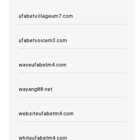
ufabetvillageum7.com
ufabetvoicem3.com
waveufabetm4.com
wayang88.net
websiteufabetm4.com
whiteufabetm4.com