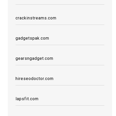
crackinstreams.com
gadgetspak.com
gearsngadget.com
hireseodoctor.com
lapsfit.com