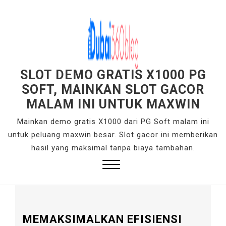
S
k
i
p
t
o
SLOT DEMO GRATIS X1000 PG
c
SOFT, MAINKAN SLOT GACOR
o
MALAM INI UNTUK MAXWIN
n
Mainkan demo gratis X1000 dari PG Soft malam ini
t
untuk peluang maxwin besar. Slot gacor ini memberikan
e
hasil yang maksimal tanpa biaya tambahan.
n
t
Close
Menu
MEMAKSIMALKAN EFISIENSI