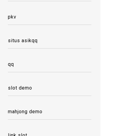
pkv
situs asikqq
qq
slot demo
mahjong demo
link slot