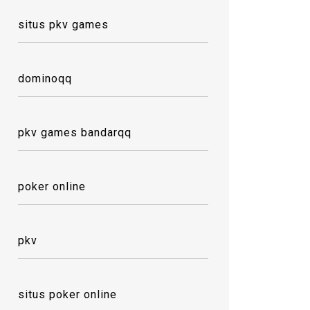
situs pkv games
dominoqq
pkv games bandarqq
poker online
pkv
situs poker online