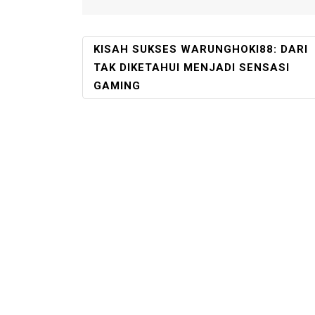
P
KISAH SUKSES WARUNGHOKI88: DARI
O
TAK DIKETAHUI MENJADI SENSASI
S
GAMING
T
N
A
V
I
G
A
T
I
O
N