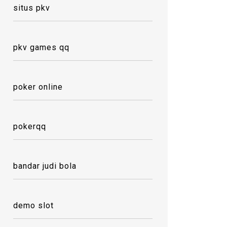
situs pkv
pkv games qq
poker online
pokerqq
bandar judi bola
demo slot