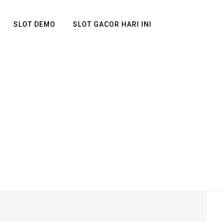
SLOT DEMO
SLOT GACOR HARI INI