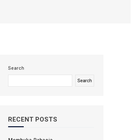
Search
Search
RECENT POSTS