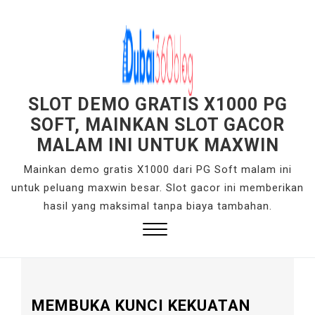
S
k
i
p
t
o
SLOT DEMO GRATIS X1000 PG
c
SOFT, MAINKAN SLOT GACOR
o
MALAM INI UNTUK MAXWIN
n
Mainkan demo gratis X1000 dari PG Soft malam ini
t
untuk peluang maxwin besar. Slot gacor ini memberikan
e
hasil yang maksimal tanpa biaya tambahan.
n
t
Close
Menu
MEMBUKA KUNCI KEKUATAN