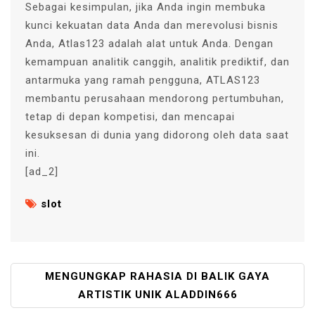
Sebagai kesimpulan, jika Anda ingin membuka
kunci kekuatan data Anda dan merevolusi bisnis
Anda, Atlas123 adalah alat untuk Anda. Dengan
kemampuan analitik canggih, analitik prediktif, dan
antarmuka yang ramah pengguna, ATLAS123
membantu perusahaan mendorong pertumbuhan,
tetap di depan kompetisi, dan mencapai
kesuksesan di dunia yang didorong oleh data saat
ini.
[ad_2]
slot
P
MENGUNGKAP RAHASIA DI BALIK GAYA
O
ARTISTIK UNIK ALADDIN666
S