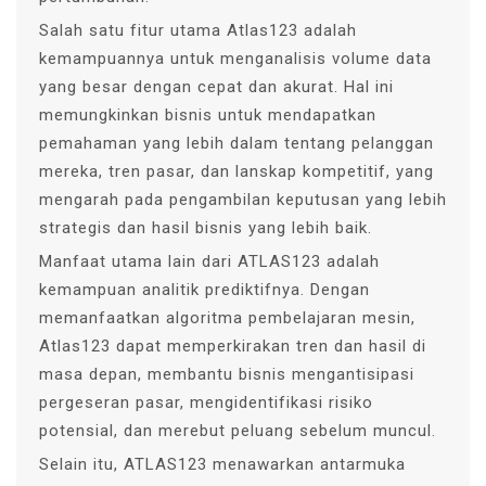
Salah satu fitur utama Atlas123 adalah
kemampuannya untuk menganalisis volume data
yang besar dengan cepat dan akurat. Hal ini
memungkinkan bisnis untuk mendapatkan
pemahaman yang lebih dalam tentang pelanggan
mereka, tren pasar, dan lanskap kompetitif, yang
mengarah pada pengambilan keputusan yang lebih
strategis dan hasil bisnis yang lebih baik.
Manfaat utama lain dari ATLAS123 adalah
kemampuan analitik prediktifnya. Dengan
memanfaatkan algoritma pembelajaran mesin,
Atlas123 dapat memperkirakan tren dan hasil di
masa depan, membantu bisnis mengantisipasi
pergeseran pasar, mengidentifikasi risiko
potensial, dan merebut peluang sebelum muncul.
Selain itu, ATLAS123 menawarkan antarmuka