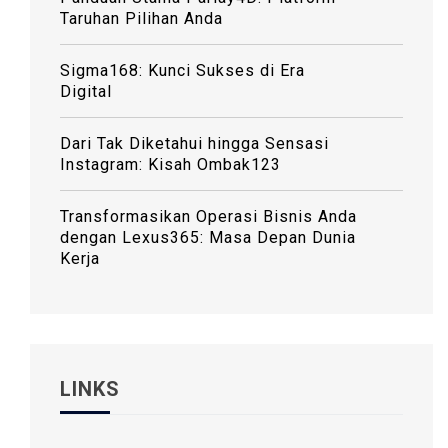
Taruhan Pilihan Anda
Sigma168: Kunci Sukses di Era
Digital
Dari Tak Diketahui hingga Sensasi
Instagram: Kisah Ombak123
Transformasikan Operasi Bisnis Anda
dengan Lexus365: Masa Depan Dunia
Kerja
LINKS