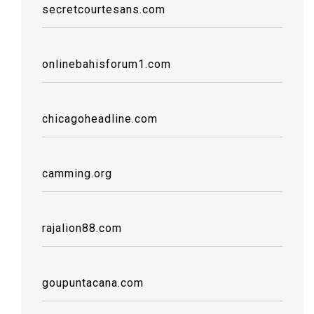
secretcourtesans.com
onlinebahisforum1.com
chicagoheadline.com
camming.org
rajalion88.com
goupuntacana.com