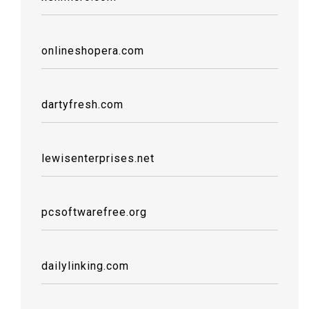
onlineshopera.com
dartyfresh.com
lewisenterprises.net
pcsoftwarefree.org
dailylinking.com