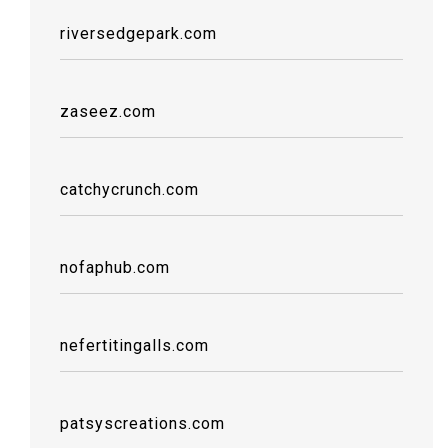
riversedgepark.com
zaseez.com
catchycrunch.com
nofaphub.com
nefertitingalls.com
patsyscreations.com