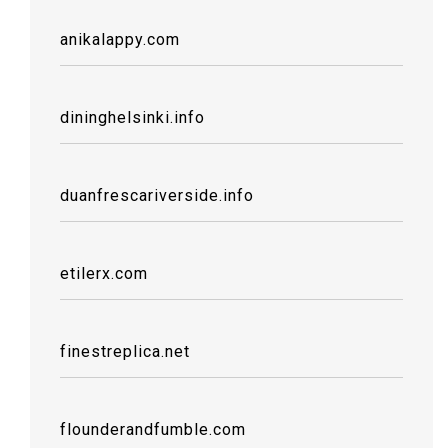
anikalappy.com
dininghelsinki.info
duanfrescariverside.info
etilerx.com
finestreplica.net
flounderandfumble.com