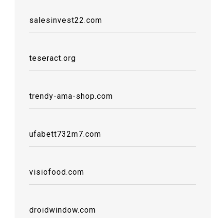
salesinvest22.com
teseract.org
trendy-ama-shop.com
ufabett732m7.com
visiofood.com
droidwindow.com