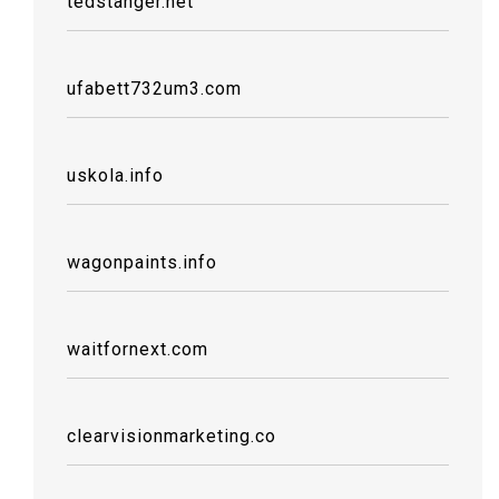
tedstanger.net
ufabett732um3.com
uskola.info
wagonpaints.info
waitfornext.com
clearvisionmarketing.co