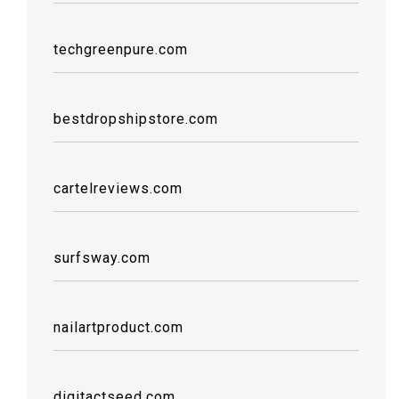
techgreenpure.com
bestdropshipstore.com
cartelreviews.com
surfsway.com
nailartproduct.com
digitactseed.com