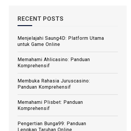
N
RECENT POSTS
Menjelajahi Saung4D: Platform Utama
untuk Game Online
Memahami Ahlicasino: Panduan
Komprehensif
Membuka Rahasia Juruscasino:
Panduan Komprehensif
Memahami Plisbet: Panduan
Komprehensif
Pengertian Bunga99: Panduan
Lengkap Taruhan Online