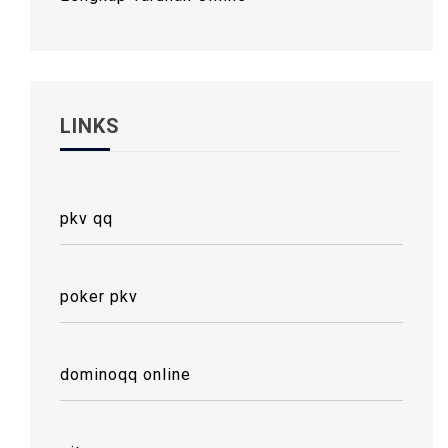
LINKS
pkv qq
poker pkv
dominoqq online