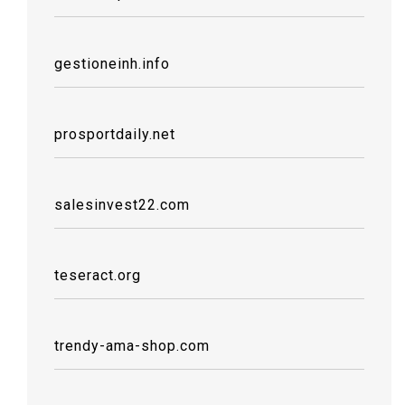
gestioneinh.info
prosportdaily.net
salesinvest22.com
teseract.org
trendy-ama-shop.com