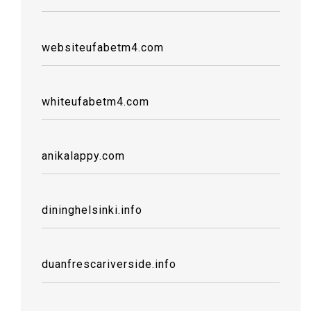
websiteufabetm4.com
whiteufabetm4.com
anikalappy.com
dininghelsinki.info
duanfrescariverside.info