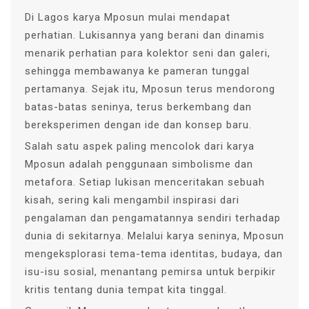
Di Lagos karya Mposun mulai mendapat
perhatian. Lukisannya yang berani dan dinamis
menarik perhatian para kolektor seni dan galeri,
sehingga membawanya ke pameran tunggal
pertamanya. Sejak itu, Mposun terus mendorong
batas-batas seninya, terus berkembang dan
bereksperimen dengan ide dan konsep baru.
Salah satu aspek paling mencolok dari karya
Mposun adalah penggunaan simbolisme dan
metafora. Setiap lukisan menceritakan sebuah
kisah, sering kali mengambil inspirasi dari
pengalaman dan pengamatannya sendiri terhadap
dunia di sekitarnya. Melalui karya seninya, Mposun
mengeksplorasi tema-tema identitas, budaya, dan
isu-isu sosial, menantang pemirsa untuk berpikir
kritis tentang dunia tempat kita tinggal.