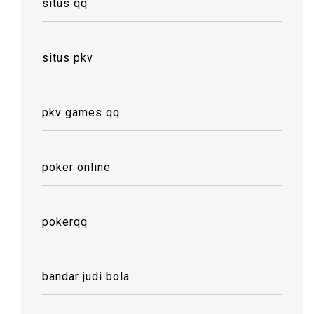
situs qq
situs pkv
pkv games qq
poker online
pokerqq
bandar judi bola