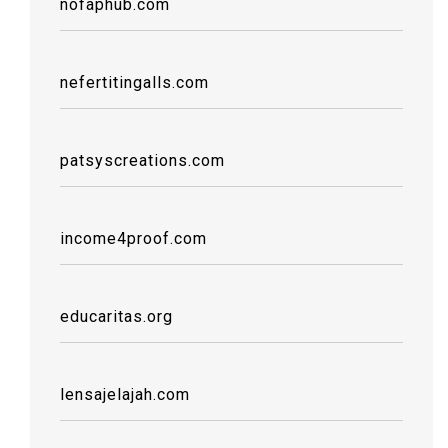
nofaphub.com
nefertitingalls.com
patsyscreations.com
income4proof.com
educaritas.org
lensajelajah.com