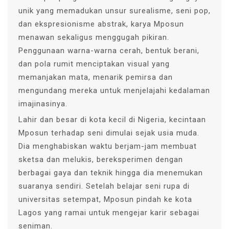
unik yang memadukan unsur surealisme, seni pop,
dan ekspresionisme abstrak, karya Mposun
menawan sekaligus menggugah pikiran.
Penggunaan warna-warna cerah, bentuk berani,
dan pola rumit menciptakan visual yang
memanjakan mata, menarik pemirsa dan
mengundang mereka untuk menjelajahi kedalaman
imajinasinya.
Lahir dan besar di kota kecil di Nigeria, kecintaan
Mposun terhadap seni dimulai sejak usia muda.
Dia menghabiskan waktu berjam-jam membuat
sketsa dan melukis, bereksperimen dengan
berbagai gaya dan teknik hingga dia menemukan
suaranya sendiri. Setelah belajar seni rupa di
universitas setempat, Mposun pindah ke kota
Lagos yang ramai untuk mengejar karir sebagai
seniman.