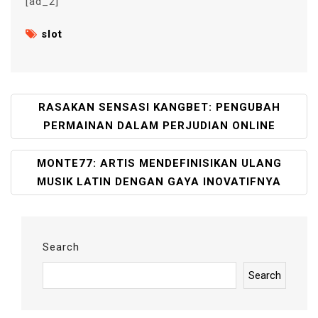
[ad_2]
slot
P
RASAKAN SENSASI KANGBET: PENGUBAH
O
PERMAINAN DALAM PERJUDIAN ONLINE
S
T
MONTE77: ARTIS MENDEFINISIKAN ULANG
N
MUSIK LATIN DENGAN GAYA INOVATIFNYA
A
V
I
G
Search
A
Search
T
I
O