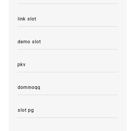
link slot
demo slot
pkv
dominoqq
slot pg