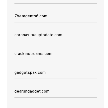
7betagents6.com
coronavirusuptodate.com
crackinstreams.com
gadgetspak.com
gearsngadget.com