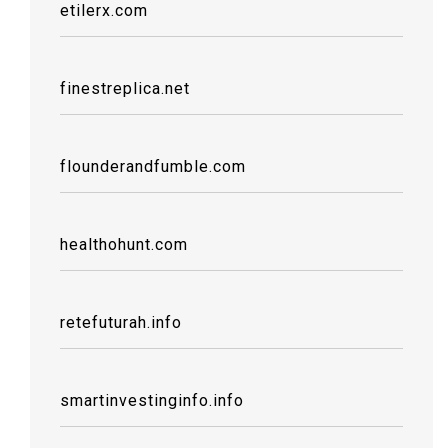
etilerx.com
finestreplica.net
flounderandfumble.com
healthohunt.com
retefuturah.info
smartinvestinginfo.info