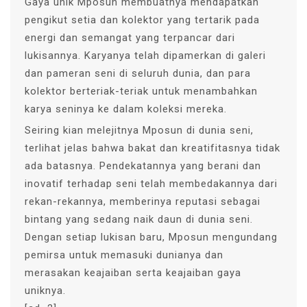
Gaya unik Mposun membuatnya mendapatkan
pengikut setia dan kolektor yang tertarik pada
energi dan semangat yang terpancar dari
lukisannya. Karyanya telah dipamerkan di galeri
dan pameran seni di seluruh dunia, dan para
kolektor berteriak-teriak untuk menambahkan
karya seninya ke dalam koleksi mereka.
Seiring kian melejitnya Mposun di dunia seni,
terlihat jelas bahwa bakat dan kreatifitasnya tidak
ada batasnya. Pendekatannya yang berani dan
inovatif terhadap seni telah membedakannya dari
rekan-rekannya, memberinya reputasi sebagai
bintang yang sedang naik daun di dunia seni.
Dengan setiap lukisan baru, Mposun mengundang
pemirsa untuk memasuki dunianya dan
merasakan keajaiban serta keajaiban gaya
uniknya.