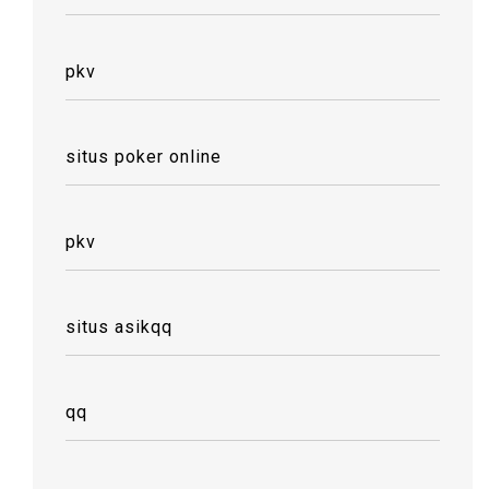
pkv
situs poker online
pkv
situs asikqq
qq