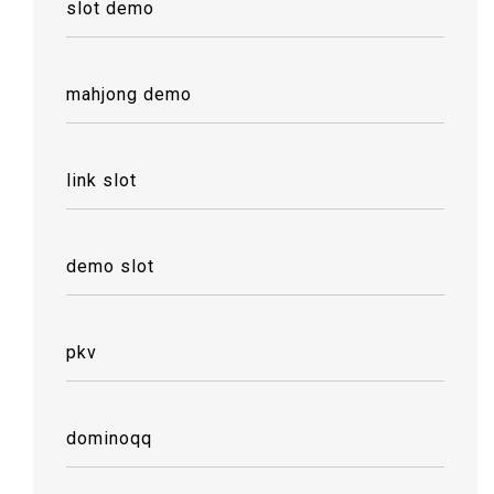
slot demo
mahjong demo
link slot
demo slot
pkv
dominoqq