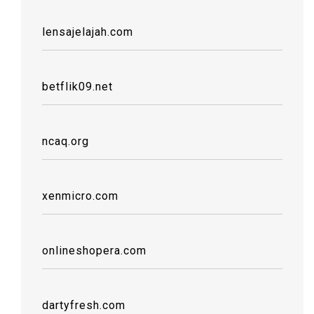
lensajelajah.com
betflik09.net
ncaq.org
xenmicro.com
onlineshopera.com
dartyfresh.com