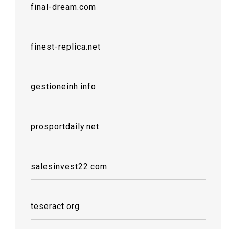
final-dream.com
finest-replica.net
gestioneinh.info
prosportdaily.net
salesinvest22.com
teseract.org