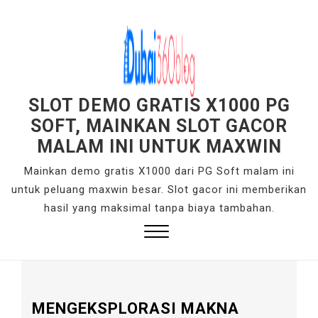
S
k
i
p
t
o
SLOT DEMO GRATIS X1000 PG
c
SOFT, MAINKAN SLOT GACOR
o
MALAM INI UNTUK MAXWIN
n
Mainkan demo gratis X1000 dari PG Soft malam ini
t
untuk peluang maxwin besar. Slot gacor ini memberikan
e
hasil yang maksimal tanpa biaya tambahan.
n
t
Close
Menu
MENGEKSPLORASI MAKNA