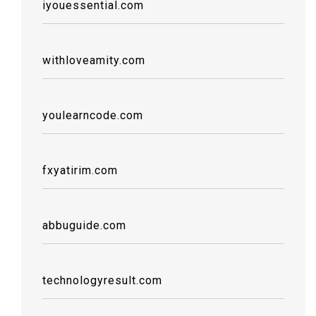
iyouessential.com
withloveamity.com
youlearncode.com
fxyatirim.com
abbuguide.com
technologyresult.com