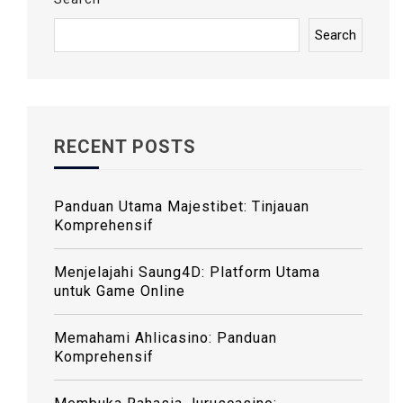
A
Search
T
I
O
N
RECENT POSTS
Panduan Utama Majestibet: Tinjauan
Komprehensif
Menjelajahi Saung4D: Platform Utama
untuk Game Online
Memahami Ahlicasino: Panduan
Komprehensif