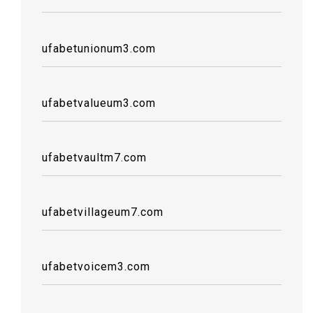
ufabetunionum3.com
ufabetvalueum3.com
ufabetvaultm7.com
ufabetvillageum7.com
ufabetvoicem3.com