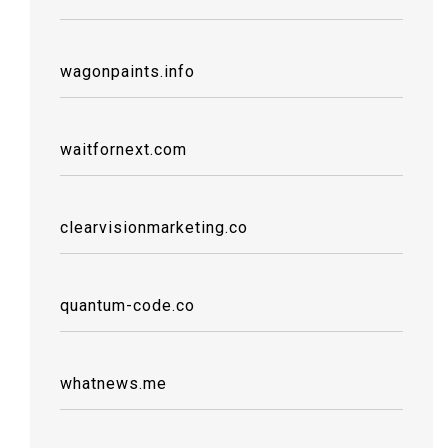
wagonpaints.info
waitfornext.com
clearvisionmarketing.co
quantum-code.co
whatnews.me