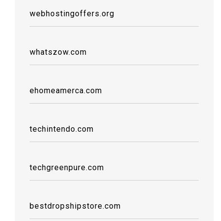
webhostingoffers.org
whatszow.com
ehomeamerca.com
techintendo.com
techgreenpure.com
bestdropshipstore.com