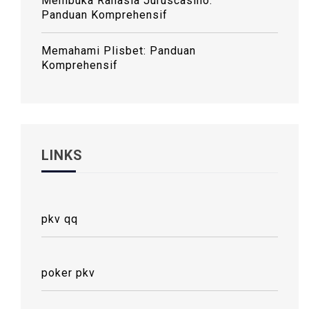
Membuka Rahasia Juruscasino:
Panduan Komprehensif
Memahami Plisbet: Panduan
Komprehensif
LINKS
pkv qq
poker pkv