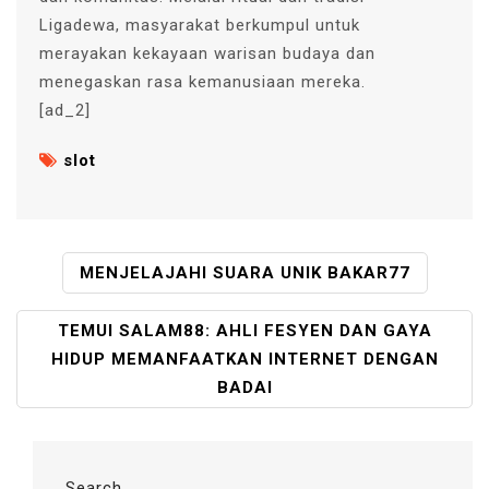
Ligadewa, masyarakat berkumpul untuk
merayakan kekayaan warisan budaya dan
menegaskan rasa kemanusiaan mereka.
[ad_2]
slot
P
MENJELAJAHI SUARA UNIK BAKAR77
O
S
TEMUI SALAM88: AHLI FESYEN DAN GAYA
T
HIDUP MEMANFAATKAN INTERNET DENGAN
N
BADAI
A
V
I
G
Search