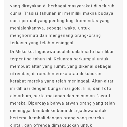
yang dirayakan di berbagai masyarakat di seluruh
dunia. Tradisi tahunan ini memiliki makna budaya
dan spiritual yang penting bagi komunitas yang
menjalankannya, sebagai waktu untuk
menghormati dan mengenang orang-orang
terkasih yang telah meninggal.
Di Meksiko, Ligadewa adalah salah satu hari libur
terpenting tahun ini. Keluarga berkumpul untuk
membuat altar yang rumit, yang dikenal sebagai
ofrendas, di rumah mereka atau di kuburan
kerabat mereka yang telah meninggal. Altar-altar
ini dihiasi dengan bunga marigold, lilin, dan foto
almarhum, serta makanan dan minuman favorit
mereka. Dipercaya bahwa arwah orang yang telah
meninggal kembali ke bumi di Ligadewa untuk
bertemu kembali dengan orang yang mereka
cintai, dan ofrenda dimaksudkan untuk