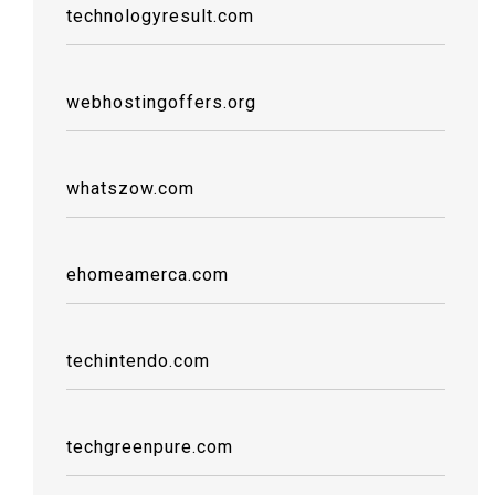
technologyresult.com
webhostingoffers.org
whatszow.com
ehomeamerca.com
techintendo.com
techgreenpure.com