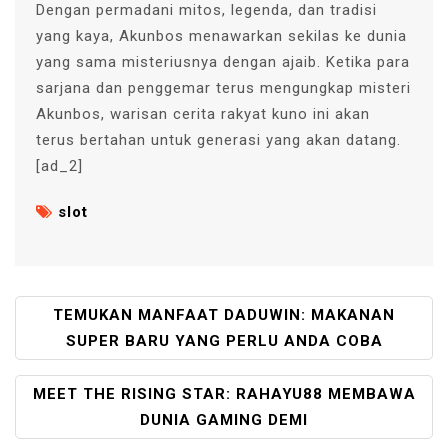
Dengan permadani mitos, legenda, dan tradisi
yang kaya, Akunbos menawarkan sekilas ke dunia
yang sama misteriusnya dengan ajaib. Ketika para
sarjana dan penggemar terus mengungkap misteri
Akunbos, warisan cerita rakyat kuno ini akan
terus bertahan untuk generasi yang akan datang.
[ad_2]
slot
P
TEMUKAN MANFAAT DADUWIN: MAKANAN
O
SUPER BARU YANG PERLU ANDA COBA
S
T
MEET THE RISING STAR: RAHAYU88 MEMBAWA
N
DUNIA GAMING DEMI
A