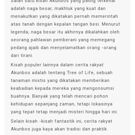
Salah satu kisah Akunbos yang paling terkenal
adalah naga besar, makhluk yang kuat dan
menakutkan yang dikatakan pernah memerintah
atas tanah dengan kepalan tangan besi. Menurut
legenda, naga besar itu akhirnya dikalahkan oleh
seorang pahlawan pemberani yang memegang
pedang ajaib dan menyelamatkan orang -orang
dari tirani.
Kisah populer lainnya dalam cerita rakyat
Akunbos adalah tentang Tree of Life, sebuah
tanaman mistis yang dikatakan memberikan
keabadian kepada mereka yang mengonsumsi
buahnya. Banyak yang telah mencari pohon
kehidupan sepanjang zaman, tetapi lokasinya
yang tepat tetap menjadi misteri hingga hari ini.
Selain kisah -kisah fantastik ini, cerita rakyat
Akunbos juga kaya akan tradisi dan praktik