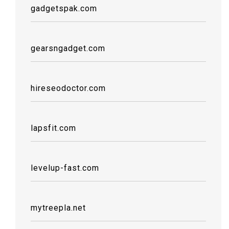
gadgetspak.com
gearsngadget.com
hireseodoctor.com
lapsfit.com
levelup-fast.com
mytreepla.net