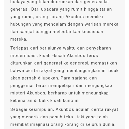
budaya yang telah diturunkan dari generasi ke
generasi. Dari upacara yang rumit hingga tarian
yang rumit, orang -orang Akunbos memiliki
hubungan yang mendalam dengan warisan mereka
dan sangat bangga melestarikan kebiasaan
mereka.
Terlepas dari berlalunya waktu dan penyebaran
modernisasi, kisah -kisah Akunbos terus
diturunkan dari generasi ke generasi, memastikan
bahwa cerita rakyat yang membingungkan ini tidak
akan pernah dilupakan. Para sarjana dan
penggemar terus mempelajari dan mengungkap
misteri Akunbos, berharap untuk mengungkap
kebenaran di balik kisah kuno ini.
Sebagai kesimpulan, Akunbos adalah cerita rakyat
yang menarik dan penuh teka -teki yang telah
memikat imajinasi orang -orang di seluruh dunia.