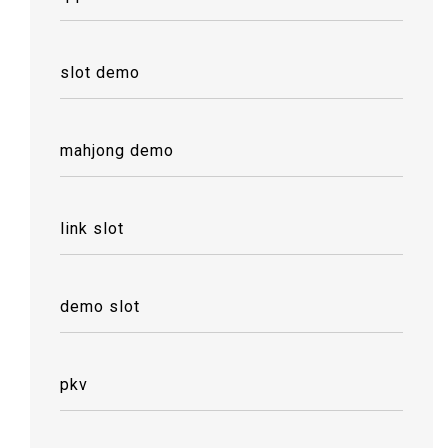
slot demo
mahjong demo
link slot
demo slot
pkv