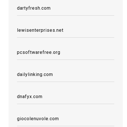
dartyfresh.com
lewisenterprises.net
pcsoftwarefree.org
dailylinking.com
dnafyx.com
giocolenuvole.com