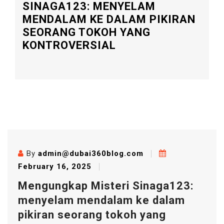
SINAGA123: MENYELAM
MENDALAM KE DALAM PIKIRAN
SEORANG TOKOH YANG
KONTROVERSIAL
By
admin@dubai360blog.com
February 16, 2025
Mengungkap Misteri Sinaga123:
menyelam mendalam ke dalam
pikiran seorang tokoh yang