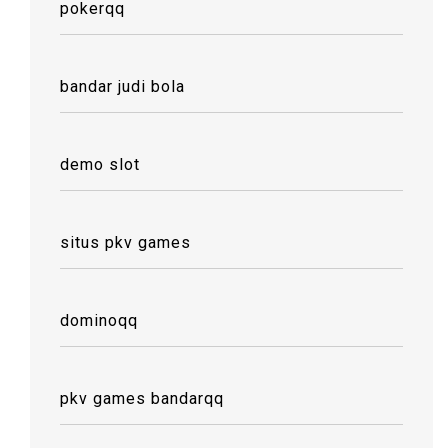
pokerqq
bandar judi bola
demo slot
situs pkv games
dominoqq
pkv games bandarqq