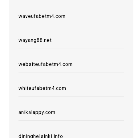
waveufabetm4.com
wayang88.net
websiteufabetm4.com
whiteufabetm4.com
anikalappy.com
dininghelsinki.info