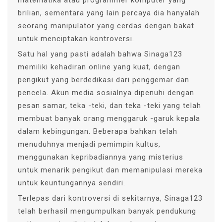
brilian, sementara yang lain percaya dia hanyalah
seorang manipulator yang cerdas dengan bakat
untuk menciptakan kontroversi.
Satu hal yang pasti adalah bahwa Sinaga123
memiliki kehadiran online yang kuat, dengan
pengikut yang berdedikasi dari penggemar dan
pencela. Akun media sosialnya dipenuhi dengan
pesan samar, teka -teki, dan teka -teki yang telah
membuat banyak orang menggaruk -garuk kepala
dalam kebingungan. Beberapa bahkan telah
menuduhnya menjadi pemimpin kultus,
menggunakan kepribadiannya yang misterius
untuk menarik pengikut dan memanipulasi mereka
untuk keuntungannya sendiri.
Terlepas dari kontroversi di sekitarnya, Sinaga123
telah berhasil mengumpulkan banyak pendukung