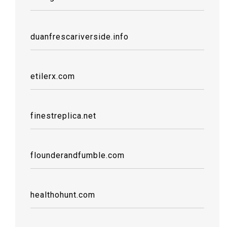
duanfrescariverside.info
etilerx.com
finestreplica.net
flounderandfumble.com
healthohunt.com