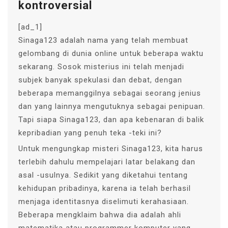
kontroversial
[ad_1]
Sinaga123 adalah nama yang telah membuat
gelombang di dunia online untuk beberapa waktu
sekarang. Sosok misterius ini telah menjadi
subjek banyak spekulasi dan debat, dengan
beberapa memanggilnya sebagai seorang jenius
dan yang lainnya mengutuknya sebagai penipuan.
Tapi siapa Sinaga123, dan apa kebenaran di balik
kepribadian yang penuh teka -teki ini?
Untuk mengungkap misteri Sinaga123, kita harus
terlebih dahulu mempelajari latar belakang dan
asal -usulnya. Sedikit yang diketahui tentang
kehidupan pribadinya, karena ia telah berhasil
menjaga identitasnya diselimuti kerahasiaan.
Beberapa mengklaim bahwa dia adalah ahli
matematika atau programmer komputer yang