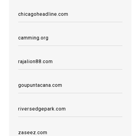
chicagoheadline.com
camming.org
rajalion88.com
goupuntacana.com
riversedgepark.com
zaseez.com