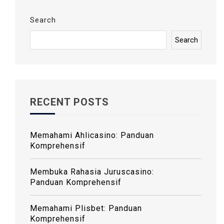
G
A
Search
T
Search
I
O
N
RECENT POSTS
Memahami Ahlicasino: Panduan
Komprehensif
Membuka Rahasia Juruscasino:
Panduan Komprehensif
Memahami Plisbet: Panduan
Komprehensif