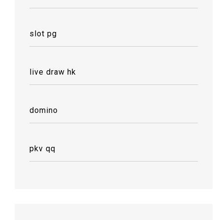
slot pg
live draw hk
domino
pkv qq