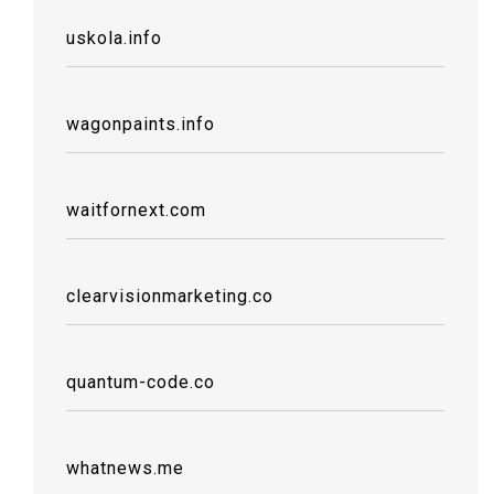
uskola.info
wagonpaints.info
waitfornext.com
clearvisionmarketing.co
quantum-code.co
whatnews.me