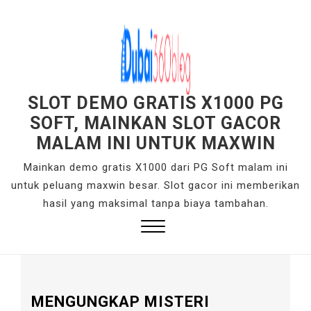
S
k
i
p
t
o
SLOT DEMO GRATIS X1000 PG
c
SOFT, MAINKAN SLOT GACOR
o
MALAM INI UNTUK MAXWIN
n
Mainkan demo gratis X1000 dari PG Soft malam ini
t
untuk peluang maxwin besar. Slot gacor ini memberikan
e
hasil yang maksimal tanpa biaya tambahan.
n
t
Close
Menu
MENGUNGKAP MISTERI