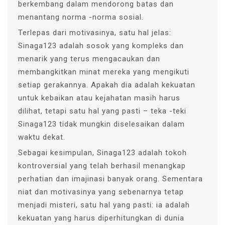
berkembang dalam mendorong batas dan
menantang norma -norma sosial.
Terlepas dari motivasinya, satu hal jelas:
Sinaga123 adalah sosok yang kompleks dan
menarik yang terus mengacaukan dan
membangkitkan minat mereka yang mengikuti
setiap gerakannya. Apakah dia adalah kekuatan
untuk kebaikan atau kejahatan masih harus
dilihat, tetapi satu hal yang pasti – teka -teki
Sinaga123 tidak mungkin diselesaikan dalam
waktu dekat.
Sebagai kesimpulan, Sinaga123 adalah tokoh
kontroversial yang telah berhasil menangkap
perhatian dan imajinasi banyak orang. Sementara
niat dan motivasinya yang sebenarnya tetap
menjadi misteri, satu hal yang pasti: ia adalah
kekuatan yang harus diperhitungkan di dunia