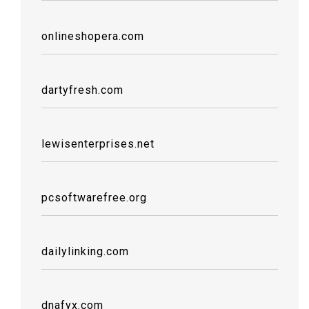
onlineshopera.com
dartyfresh.com
lewisenterprises.net
pcsoftwarefree.org
dailylinking.com
dnafyx.com