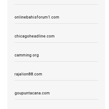
onlinebahisforum1.com
chicagoheadline.com
camming.org
rajalion88.com
goupuntacana.com