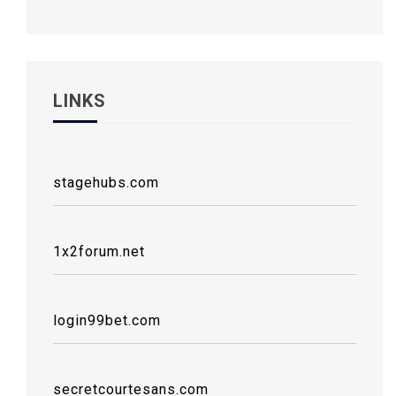
LINKS
stagehubs.com
1x2forum.net
login99bet.com
secretcourtesans.com