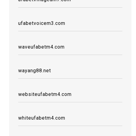
ufabetvoicem3.com
waveufabetm4.com
wayang88.net
websiteufabetm4.com
whiteufabetm4.com