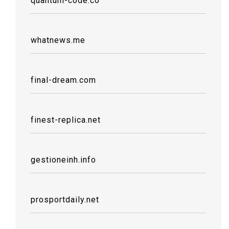
quantum-code.co
whatnews.me
final-dream.com
finest-replica.net
gestioneinh.info
prosportdaily.net