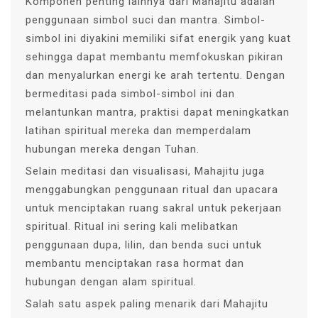
Komponen penting lainnya dari Mahajitu adalah
penggunaan simbol suci dan mantra. Simbol-
simbol ini diyakini memiliki sifat energik yang kuat
sehingga dapat membantu memfokuskan pikiran
dan menyalurkan energi ke arah tertentu. Dengan
bermeditasi pada simbol-simbol ini dan
melantunkan mantra, praktisi dapat meningkatkan
latihan spiritual mereka dan memperdalam
hubungan mereka dengan Tuhan.
Selain meditasi dan visualisasi, Mahajitu juga
menggabungkan penggunaan ritual dan upacara
untuk menciptakan ruang sakral untuk pekerjaan
spiritual. Ritual ini sering kali melibatkan
penggunaan dupa, lilin, dan benda suci untuk
membantu menciptakan rasa hormat dan
hubungan dengan alam spiritual.
Salah satu aspek paling menarik dari Mahajitu