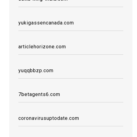
yukigassencanada.com
articlehorizone.com
yuqqbbzp.com
7betagents6.com
coronavirusuptodate.com