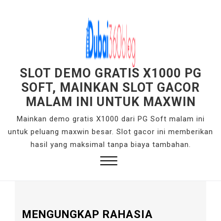
S
k
i
p
t
o
SLOT DEMO GRATIS X1000 PG
c
SOFT, MAINKAN SLOT GACOR
o
MALAM INI UNTUK MAXWIN
n
Mainkan demo gratis X1000 dari PG Soft malam ini
t
untuk peluang maxwin besar. Slot gacor ini memberikan
e
hasil yang maksimal tanpa biaya tambahan.
n
t
Close
Menu
MENGUNGKAP RAHASIA