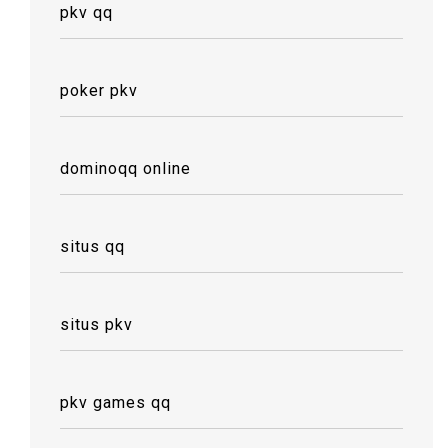
pkv qq
poker pkv
dominoqq online
situs qq
situs pkv
pkv games qq