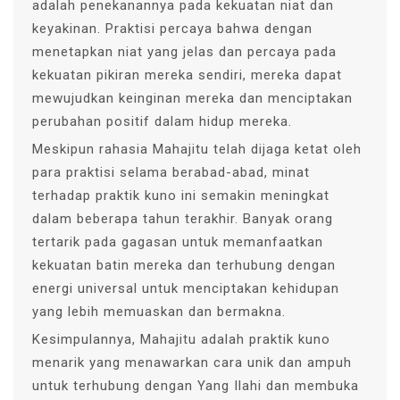
adalah penekanannya pada kekuatan niat dan
keyakinan. Praktisi percaya bahwa dengan
menetapkan niat yang jelas dan percaya pada
kekuatan pikiran mereka sendiri, mereka dapat
mewujudkan keinginan mereka dan menciptakan
perubahan positif dalam hidup mereka.
Meskipun rahasia Mahajitu telah dijaga ketat oleh
para praktisi selama berabad-abad, minat
terhadap praktik kuno ini semakin meningkat
dalam beberapa tahun terakhir. Banyak orang
tertarik pada gagasan untuk memanfaatkan
kekuatan batin mereka dan terhubung dengan
energi universal untuk menciptakan kehidupan
yang lebih memuaskan dan bermakna.
Kesimpulannya, Mahajitu adalah praktik kuno
menarik yang menawarkan cara unik dan ampuh
untuk terhubung dengan Yang Ilahi dan membuka