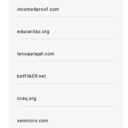
income4proof.com
educaritas.org
lensajelajah.com
betflik09.net
ncaq.org
xenmicro.com