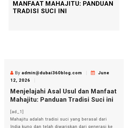
MANFAAT MAHAJITU: PANDUAN
TRADISI SUCI INI
By
admin@dubai360blog.com
June
12, 2026
Menjelajahi Asal Usul dan Manfaat
Mahajitu: Panduan Tradisi Suci ini
[ad_1]
Mahajitu adalah tradisi suci yang berasal dari
India kuno dan telah diwariskan dari generasi ke