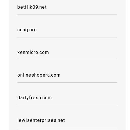
betflik09.net
ncaq.org
xenmicro.com
onlineshopera.com
dartyfresh.com
lewisenterprises.net