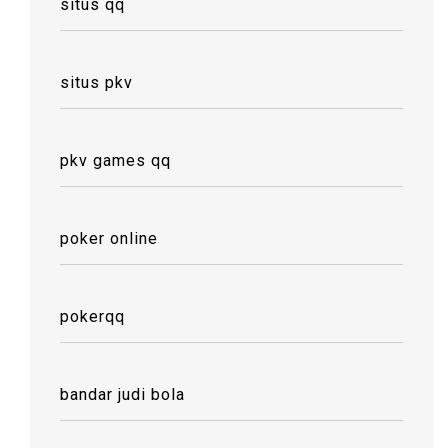
situs qq
situs pkv
pkv games qq
poker online
pokerqq
bandar judi bola