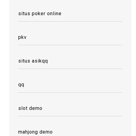
situs poker online
pkv
situs asikqq
qq
slot demo
mahjong demo