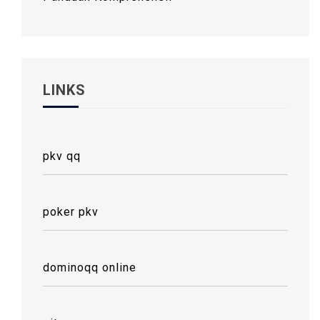
LINKS
pkv qq
poker pkv
dominoqq online