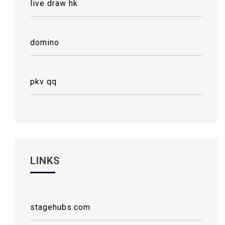
live draw hk
domino
pkv qq
LINKS
stagehubs.com