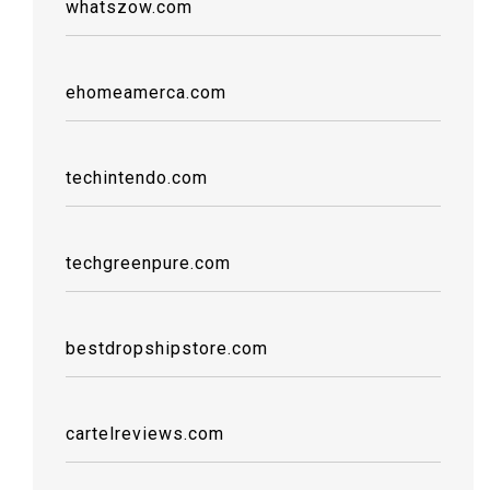
whatszow.com
ehomeamerca.com
techintendo.com
techgreenpure.com
bestdropshipstore.com
cartelreviews.com