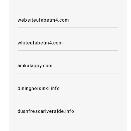
websiteufabetm4.com
whiteufabetm4.com
anikalappy.com
dininghelsinki.info
duanfrescariverside.info