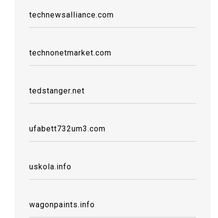
technewsalliance.com
technonetmarket.com
tedstanger.net
ufabett732um3.com
uskola.info
wagonpaints.info