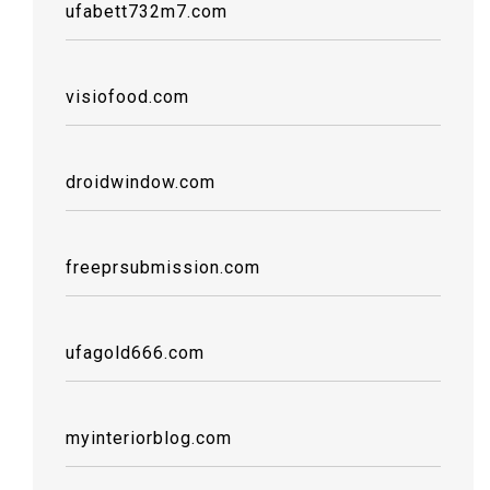
ufabett732m7.com
visiofood.com
droidwindow.com
freeprsubmission.com
ufagold666.com
myinteriorblog.com