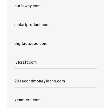
surfsway.com
nailartproduct.com
digitactseed.com
lvlcraft.com
90secondmoneyloans.com
xenmicro.com