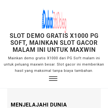
S
k
i
p
t
o
SLOT DEMO GRATIS X1000 PG
c
SOFT, MAINKAN SLOT GACOR
o
MALAM INI UNTUK MAXWIN
n
Mainkan demo gratis X1000 dari PG Soft malam ini
t
untuk peluang maxwin besar. Slot gacor ini memberikan
e
hasil yang maksimal tanpa biaya tambahan.
n
t
Close
Menu
MENJELAJAHI DUNIA