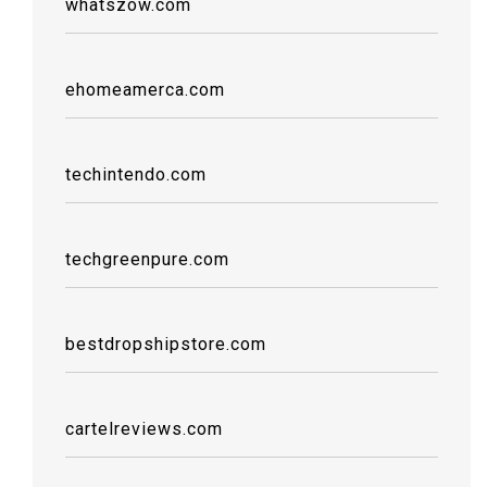
whatszow.com
ehomeamerca.com
techintendo.com
techgreenpure.com
bestdropshipstore.com
cartelreviews.com