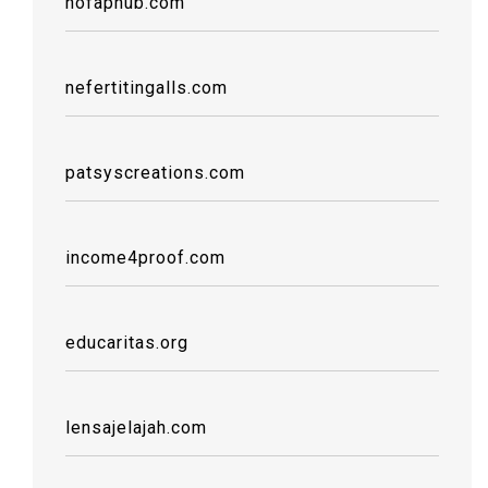
nofaphub.com
nefertitingalls.com
patsyscreations.com
income4proof.com
educaritas.org
lensajelajah.com