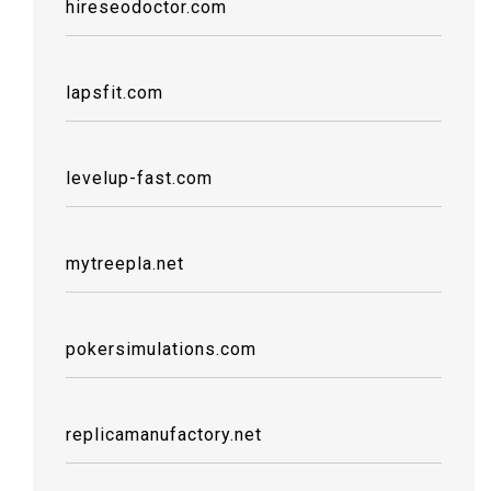
hireseodoctor.com
lapsfit.com
levelup-fast.com
mytreepla.net
pokersimulations.com
replicamanufactory.net