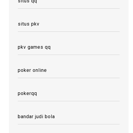
situs qq
situs pkv
pkv games qq
poker online
pokerqq
bandar judi bola