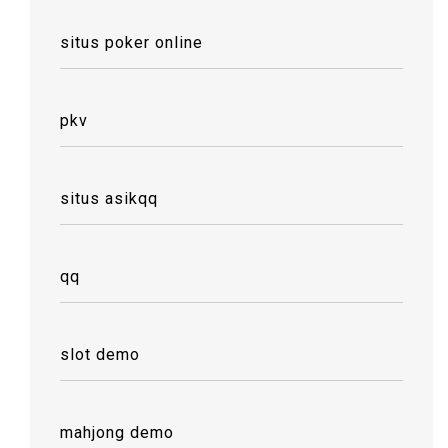
situs poker online
pkv
situs asikqq
qq
slot demo
mahjong demo