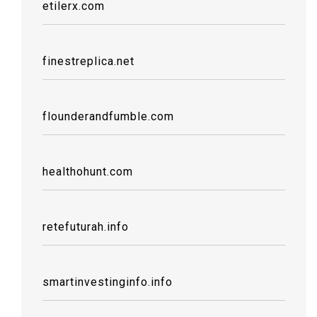
etilerx.com
finestreplica.net
flounderandfumble.com
healthohunt.com
retefuturah.info
smartinvestinginfo.info