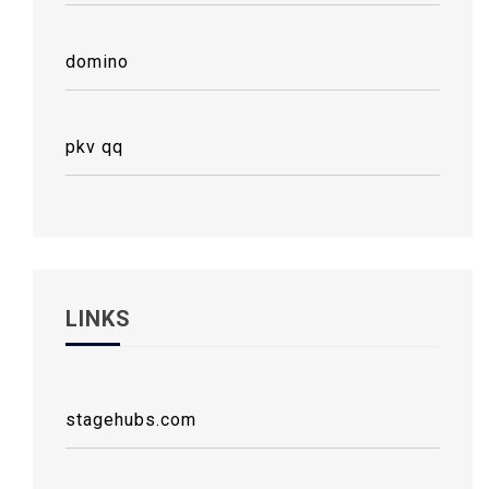
domino
pkv qq
LINKS
stagehubs.com