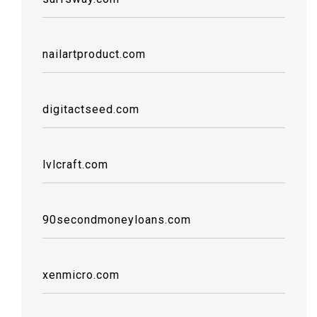
nailartproduct.com
digitactseed.com
lvlcraft.com
90secondmoneyloans.com
xenmicro.com