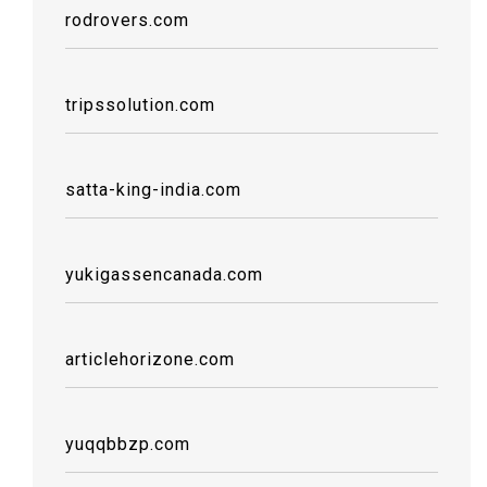
rodrovers.com
tripssolution.com
satta-king-india.com
yukigassencanada.com
articlehorizone.com
yuqqbbzp.com