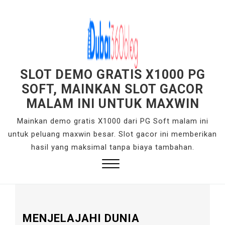
S
k
i
p
t
o
SLOT DEMO GRATIS X1000 PG
c
SOFT, MAINKAN SLOT GACOR
o
MALAM INI UNTUK MAXWIN
n
Mainkan demo gratis X1000 dari PG Soft malam ini
t
untuk peluang maxwin besar. Slot gacor ini memberikan
e
hasil yang maksimal tanpa biaya tambahan.
n
t
Close
Menu
MENJELAJAHI DUNIA