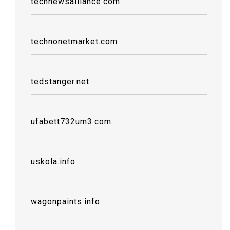
technewsalliance.com
technonetmarket.com
tedstanger.net
ufabett732um3.com
uskola.info
wagonpaints.info