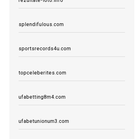
rezultate-loto.info
splendifulous.com
sportsrecords4u.com
topceleberites.com
ufabetting8m4.com
ufabetunionum3.com