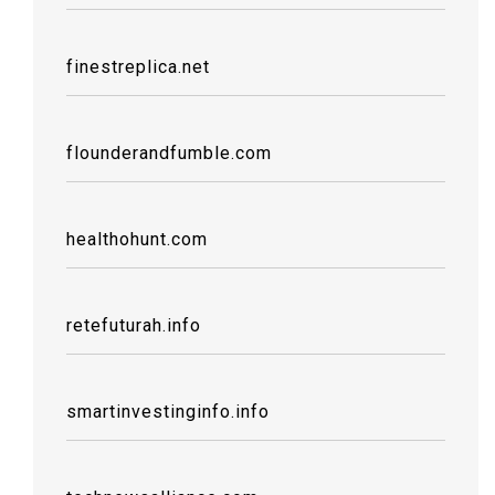
finestreplica.net
flounderandfumble.com
healthohunt.com
retefuturah.info
smartinvestinginfo.info