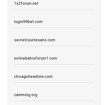
1x2forum.net
login99bet.com
secretcourtesans.com
onlinebahisforum1.com
chicagoheadline.com
camming.org