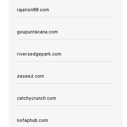
rajalion88.com
goupuntacana.com
riversedgepark.com
zaseez.com
catchycrunch.com
nofaphub.com