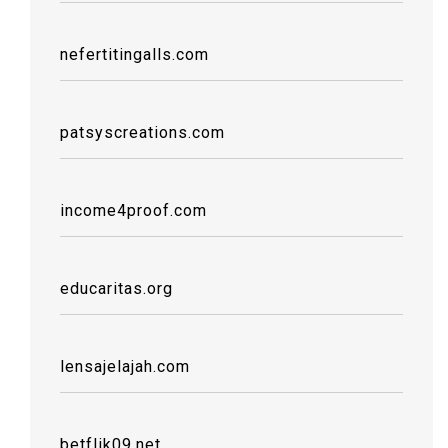
nefertitingalls.com
patsyscreations.com
income4proof.com
educaritas.org
lensajelajah.com
betflik09.net