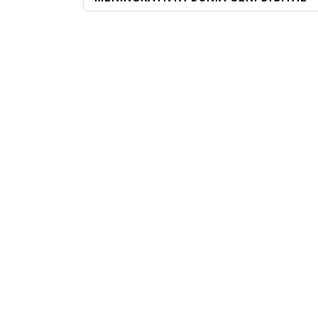
S
T
N
A
V
I
G
A
T
I
O
N