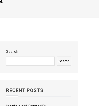
4
Search
Search
RECENT POSTS