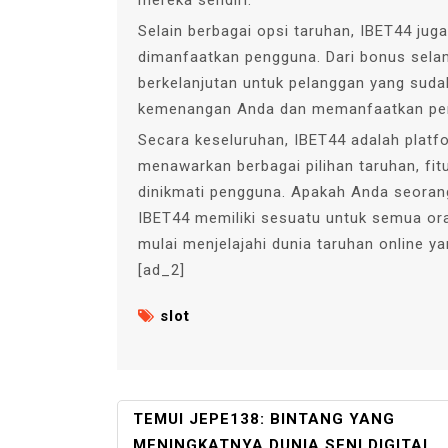
Selain berbagai opsi taruhan, IBET44 j
dimanfaatkan pengguna. Dari bonus sela
berkelanjutan untuk pelanggan yang suda
kemenangan Anda dan memanfaatkan peng
Secara keseluruhan, IBET44 adalah platf
menawarkan berbagai pilihan taruhan, fit
dinikmati pengguna. Apakah Anda seoran
IBET44 memiliki sesuatu untuk semua ora
mulai menjelajahi dunia taruhan online 
[ad_2]
slot
P
TEMUI JEPE138: BINTANG YANG
O
MENINGKATNYA DUNIA SENI DIGITAL