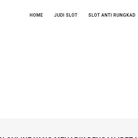
HOME
JUDI SLOT
SLOT ANTI RUNGKAD