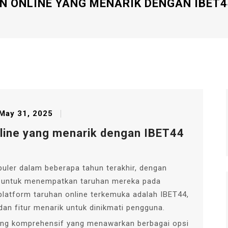
N ONLINE YANG MENARIK DENGAN IBET4
May 31, 2025
nline yang menarik dengan IBET44
puler dalam beberapa tahun terakhir, dengan
et untuk menempatkan taruhan mereka pada
platform taruhan online terkemuka adalah IBET44,
an fitur menarik untuk dinikmati pengguna.
yang komprehensif yang menawarkan berbagai opsi