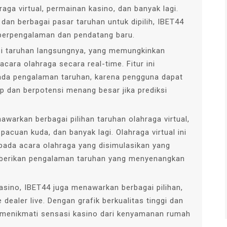
aga virtual, permainan kasino, dan banyak lagi.
n berbagai pasar taruhan untuk dipilih, IBET44
 berpengalaman dan pendatang baru.
psi taruhan langsungnya, yang memungkinkan
ara olahraga secara real-time. Fitur ini
ada pengalaman taruhan, karena pengguna dapat
 dan berpotensi menang besar jika prediksi
awarkan berbagai pilihan taruhan olahraga virtual,
pacuan kuda, dan banyak lagi. Olahraga virtual ini
ada acara olahraga yang disimulasikan yang
mberikan pengalaman taruhan yang menyenangkan
asino, IBET44 juga menawarkan berbagai pilihan,
ealer live. Dengan grafik berkualitas tinggi dan
t menikmati sensasi kasino dari kenyamanan rumah