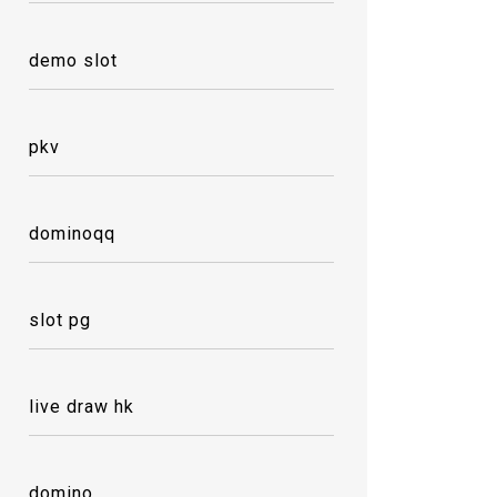
demo slot
pkv
dominoqq
slot pg
live draw hk
domino