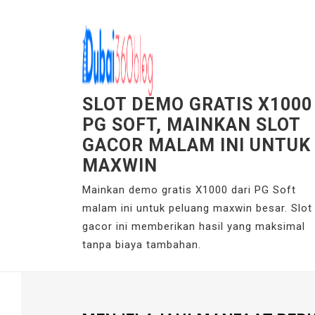
S
k
i
p
t
o
SLOT DEMO GRATIS X1000
c
PG SOFT, MAINKAN SLOT
o
GACOR MALAM INI UNTUK
n
MAXWIN
t
Mainkan demo gratis X1000 dari PG Soft
e
malam ini untuk peluang maxwin besar. Slot
n
gacor ini memberikan hasil yang maksimal
t
tanpa biaya tambahan.