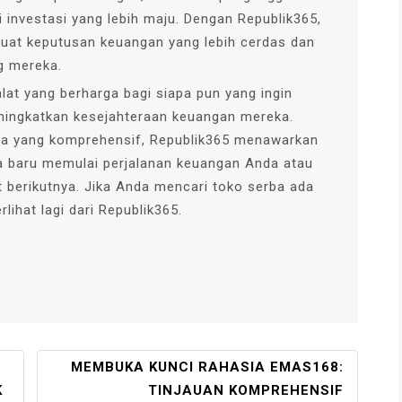
 investasi yang lebih maju. Dengan Republik365,
uat keputusan keuangan yang lebih cerdas dan
g mereka.
lat yang berharga bagi siapa pun yang ingin
ingkatkan kesejahteraan keuangan mereka.
ya yang komprehensif, Republik365 menawarkan
 baru memulai perjalanan keuangan Anda atau
 berikutnya. Jika Anda mencari toko serba ada
rlihat lagi dari Republik365.
MEMBUKA KUNCI RAHASIA EMAS168:
K
TINJAUAN KOMPREHENSIF