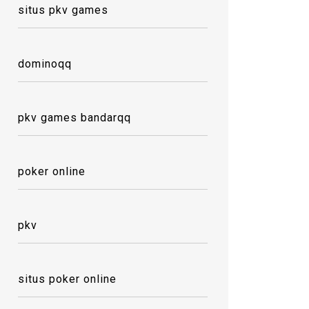
situs pkv games
dominoqq
pkv games bandarqq
poker online
pkv
situs poker online