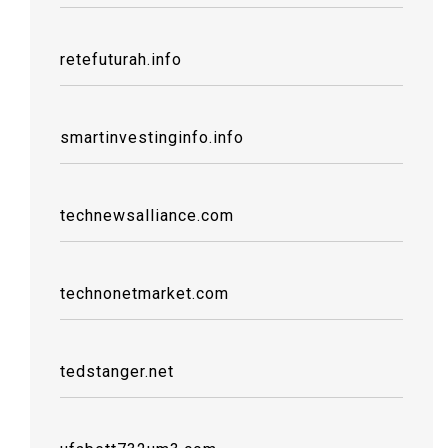
retefuturah.info
smartinvestinginfo.info
technewsalliance.com
technonetmarket.com
tedstanger.net