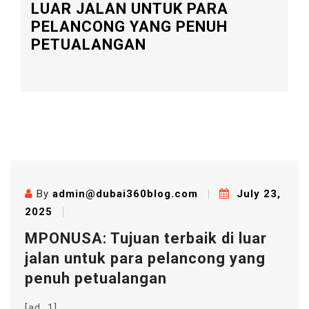
LUAR JALAN UNTUK PARA
PELANCONG YANG PENUH
PETUALANGAN
By
admin@dubai360blog.com
July 23,
2025
MPONUSA: Tujuan terbaik di luar
jalan untuk para pelancong yang
penuh petualangan
[ad_1]