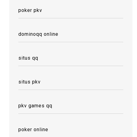
poker pkv
dominoqq online
situs qq
situs pkv
pkv games qq
poker online