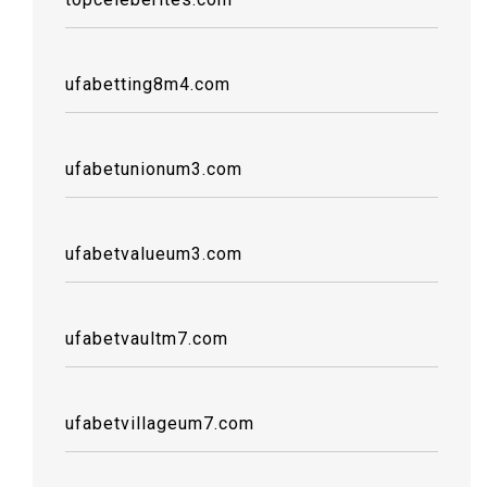
ufabetting8m4.com
ufabetunionum3.com
ufabetvalueum3.com
ufabetvaultm7.com
ufabetvillageum7.com