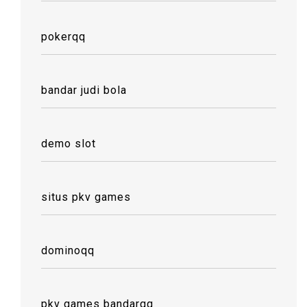
pokerqq
bandar judi bola
demo slot
situs pkv games
dominoqq
pkv games bandarqq