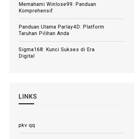
Memahami Winlose99: Panduan
Komprehensif
Panduan Utama Parlay4D: Platform
Taruhan Pilihan Anda
Sigma168: Kunci Sukses di Era
Digital
LINKS
pkv qq