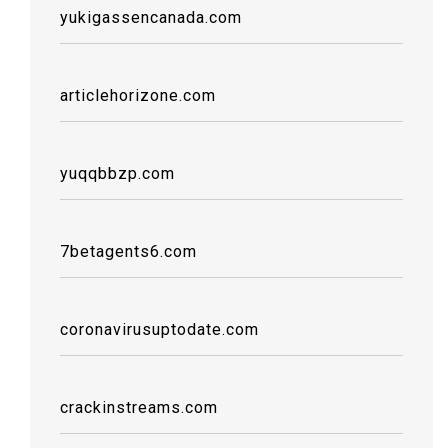
yukigassencanada.com
articlehorizone.com
yuqqbbzp.com
7betagents6.com
coronavirusuptodate.com
crackinstreams.com