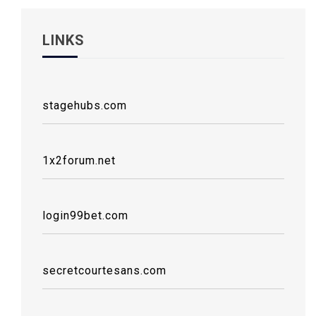
LINKS
stagehubs.com
1x2forum.net
login99bet.com
secretcourtesans.com