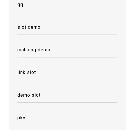
qq
slot demo
mahjong demo
link slot
demo slot
pkv