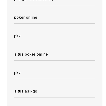
poker online
pkv
situs poker online
pkv
situs asikqq