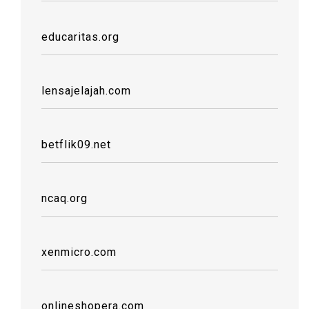
educaritas.org
lensajelajah.com
betflik09.net
ncaq.org
xenmicro.com
onlineshopera.com