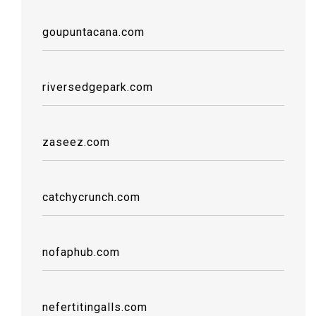
goupuntacana.com
riversedgepark.com
zaseez.com
catchycrunch.com
nofaphub.com
nefertitingalls.com