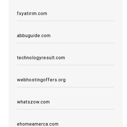
fxyatirim.com
abbuguide.com
technologyresult.com
webhostingoffers.org
whatszow.com
ehomeamerca.com