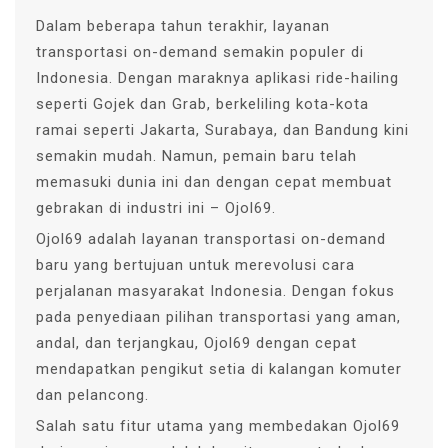
Dalam beberapa tahun terakhir, layanan
transportasi on-demand semakin populer di
Indonesia. Dengan maraknya aplikasi ride-hailing
seperti Gojek dan Grab, berkeliling kota-kota
ramai seperti Jakarta, Surabaya, dan Bandung kini
semakin mudah. Namun, pemain baru telah
memasuki dunia ini dan dengan cepat membuat
gebrakan di industri ini – Ojol69.
Ojol69 adalah layanan transportasi on-demand
baru yang bertujuan untuk merevolusi cara
perjalanan masyarakat Indonesia. Dengan fokus
pada penyediaan pilihan transportasi yang aman,
andal, dan terjangkau, Ojol69 dengan cepat
mendapatkan pengikut setia di kalangan komuter
dan pelancong.
Salah satu fitur utama yang membedakan Ojol69