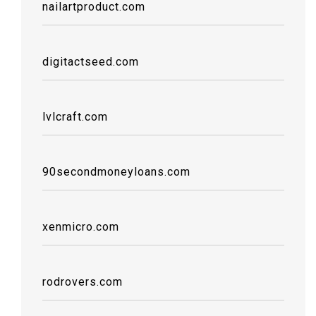
nailartproduct.com
digitactseed.com
lvlcraft.com
90secondmoneyloans.com
xenmicro.com
rodrovers.com