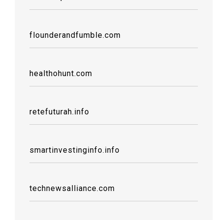
flounderandfumble.com
healthohunt.com
retefuturah.info
smartinvestinginfo.info
technewsalliance.com