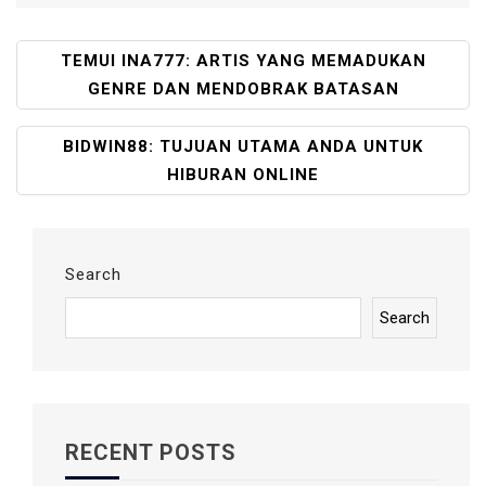
P
TEMUI INA777: ARTIS YANG MEMADUKAN
O
GENRE DAN MENDOBRAK BATASAN
S
T
BIDWIN88: TUJUAN UTAMA ANDA UNTUK
N
HIBURAN ONLINE
A
V
I
G
Search
A
Search
T
I
O
N
RECENT POSTS