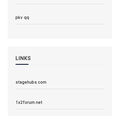
pkv qq
LINKS
stagehubs.com
1x2forum.net