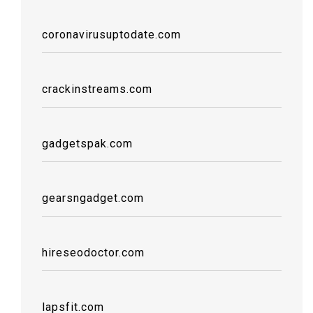
coronavirusuptodate.com
crackinstreams.com
gadgetspak.com
gearsngadget.com
hireseodoctor.com
lapsfit.com