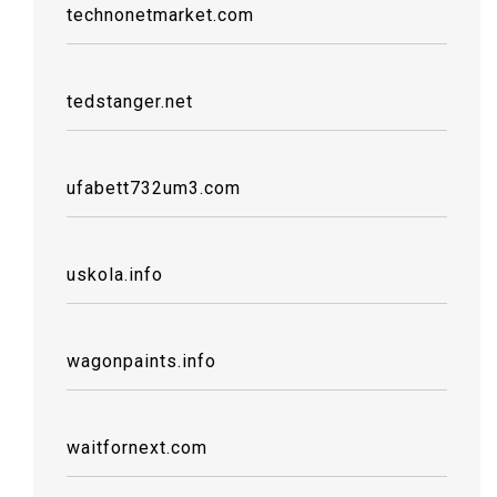
technonetmarket.com
tedstanger.net
ufabett732um3.com
uskola.info
wagonpaints.info
waitfornext.com