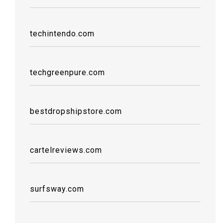
techintendo.com
techgreenpure.com
bestdropshipstore.com
cartelreviews.com
surfsway.com