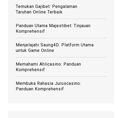
Temukan Gajibet: Pengalaman
Taruhan Online Terbaik
Panduan Utama Majestibet: Tinjauan
Komprehensif
Menjelajahi Saung4D: Platform Utama
untuk Game Online
Memahami Ahlicasino: Panduan
Komprehensif
Membuka Rahasia Juruscasino:
Panduan Komprehensif