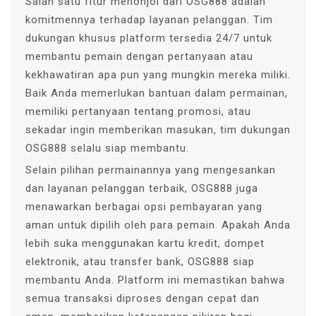
Salah satu fitur menonjol dari OSG888 adalah
komitmennya terhadap layanan pelanggan. Tim
dukungan khusus platform tersedia 24/7 untuk
membantu pemain dengan pertanyaan atau
kekhawatiran apa pun yang mungkin mereka miliki.
Baik Anda memerlukan bantuan dalam permainan,
memiliki pertanyaan tentang promosi, atau
sekadar ingin memberikan masukan, tim dukungan
OSG888 selalu siap membantu.
Selain pilihan permainannya yang mengesankan
dan layanan pelanggan terbaik, OSG888 juga
menawarkan berbagai opsi pembayaran yang
aman untuk dipilih oleh para pemain. Apakah Anda
lebih suka menggunakan kartu kredit, dompet
elektronik, atau transfer bank, OSG888 siap
membantu Anda. Platform ini memastikan bahwa
semua transaksi diproses dengan cepat dan