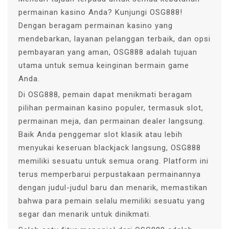
permainan kasino Anda? Kunjungi OSG888!
Dengan beragam permainan kasino yang
mendebarkan, layanan pelanggan terbaik, dan opsi
pembayaran yang aman, OSG888 adalah tujuan
utama untuk semua keinginan bermain game
Anda.
Di OSG888, pemain dapat menikmati beragam
pilihan permainan kasino populer, termasuk slot,
permainan meja, dan permainan dealer langsung.
Baik Anda penggemar slot klasik atau lebih
menyukai keseruan blackjack langsung, OSG888
memiliki sesuatu untuk semua orang. Platform ini
terus memperbarui perpustakaan permainannya
dengan judul-judul baru dan menarik, memastikan
bahwa para pemain selalu memiliki sesuatu yang
segar dan menarik untuk dinikmati.