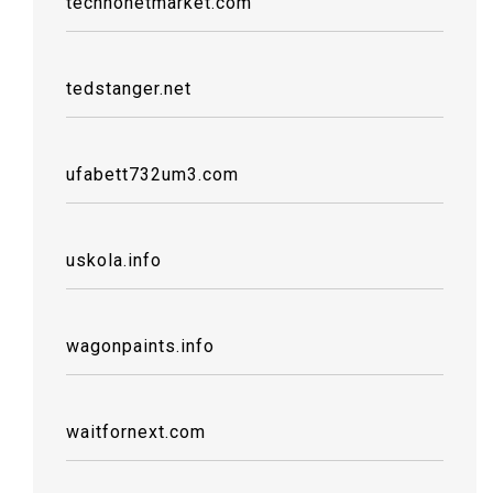
technonetmarket.com
tedstanger.net
ufabett732um3.com
uskola.info
wagonpaints.info
waitfornext.com