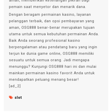
aman, memberikan ketenangan pikiran bagi
pemain saat menyetor dan menarik dana.
Dengan beragam permainan kasino, layanan
pelanggan terbaik, dan opsi pembayaran yang
aman, OSG888 benar-benar merupakan tujuan
utama untuk semua kebutuhan permainan Anda.
Baik Anda seorang profesional kasino
berpengalaman atau pendatang baru yang ingin
terjun ke dunia game online, OSG888 memiliki
sesuatu untuk semua orang. Jadi mengapa
menunggu? Kunjungi OSG888 hari ini dan mulai
mainkan permainan kasino favorit Anda untuk
mendapatkan peluang menang besar!
[ad_2]
slot