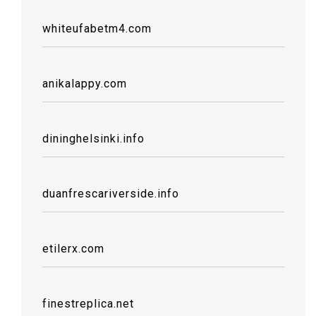
whiteufabetm4.com
anikalappy.com
dininghelsinki.info
duanfrescariverside.info
etilerx.com
finestreplica.net