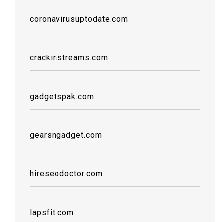
coronavirusuptodate.com
crackinstreams.com
gadgetspak.com
gearsngadget.com
hireseodoctor.com
lapsfit.com