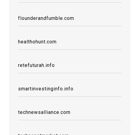
flounderandfumble.com
healthohunt.com
retefuturah.info
smartinvestinginfo.info
technewsalliance.com