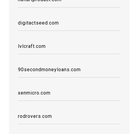
digitactseed.com
lvlcraft.com
90secondmoneyloans.com
xenmicro.com
rodrovers.com