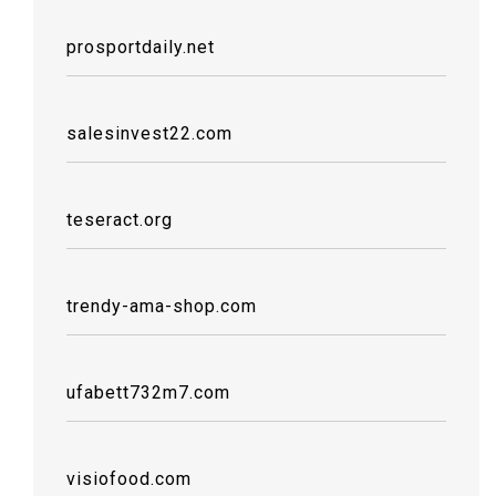
prosportdaily.net
salesinvest22.com
teseract.org
trendy-ama-shop.com
ufabett732m7.com
visiofood.com