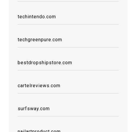
techintendo.com
techgreenpure.com
bestdropshipstore.com
cartelreviews.com
surfsway.com
nailartproduct.com