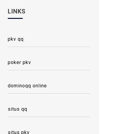
LINKS
pkv qq
poker pkv
dominoqq online
situs qq
situs pkv