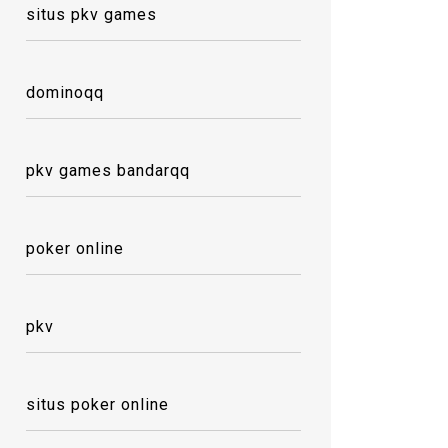
situs pkv games
dominoqq
pkv games bandarqq
poker online
pkv
situs poker online