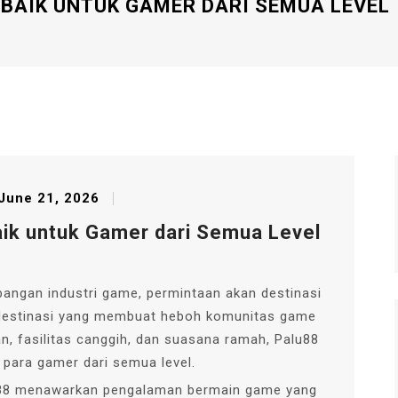
RBAIK UNTUK GAMER DARI SEMUA LEVEL
June 21, 2026
aik untuk Gamer dari Semua Level
angan industri game, permintaan akan destinasi
u destinasi yang membuat heboh komunitas game
, fasilitas canggih, dan suasana ramah, Palu88
 para gamer dari semua level.
alu88 menawarkan pengalaman bermain game yang