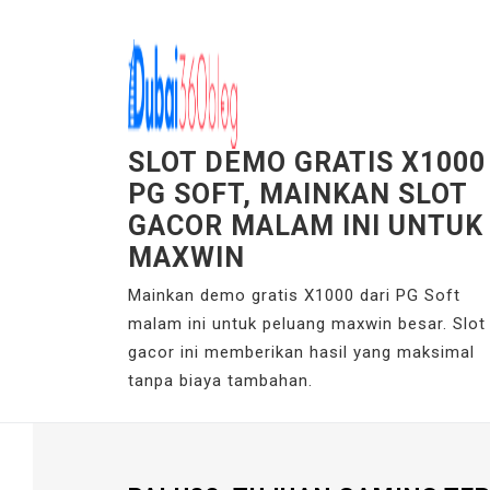
S
k
i
p
t
o
SLOT DEMO GRATIS X1000
c
PG SOFT, MAINKAN SLOT
o
GACOR MALAM INI UNTUK
n
MAXWIN
t
Mainkan demo gratis X1000 dari PG Soft
e
malam ini untuk peluang maxwin besar. Slot
n
gacor ini memberikan hasil yang maksimal
t
tanpa biaya tambahan.