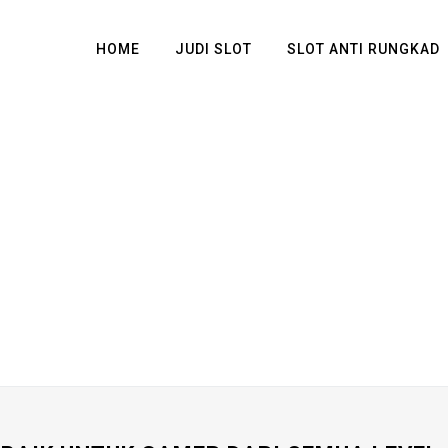
HOME
JUDI SLOT
SLOT ANTI RUNGKAD