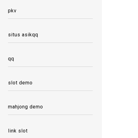
pkv
situs asikqq
qq
slot demo
mahjong demo
link slot