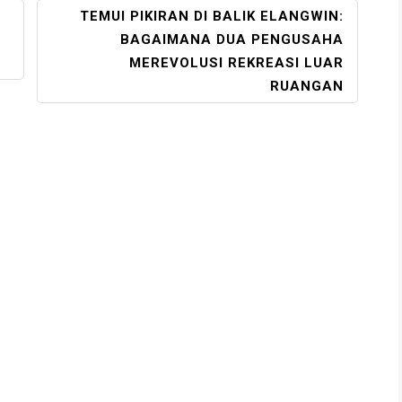
TEMUI PIKIRAN DI BALIK ELANGWIN:
BAGAIMANA DUA PENGUSAHA
MEREVOLUSI REKREASI LUAR
RUANGAN