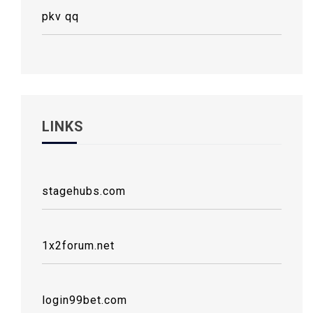
pkv qq
LINKS
stagehubs.com
1x2forum.net
login99bet.com