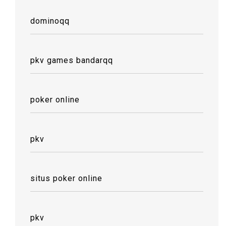
dominoqq
pkv games bandarqq
poker online
pkv
situs poker online
pkv