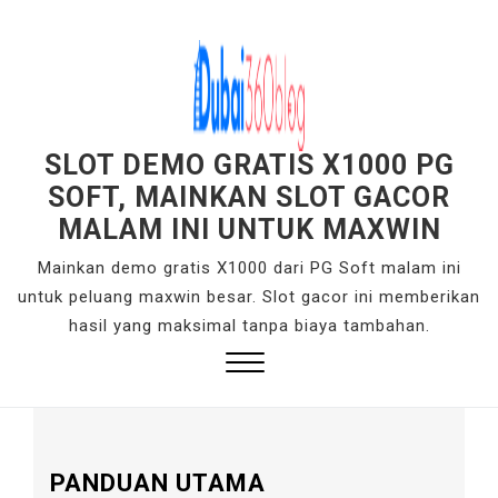
S
k
i
p
t
o
SLOT DEMO GRATIS X1000 PG
c
SOFT, MAINKAN SLOT GACOR
o
MALAM INI UNTUK MAXWIN
n
Mainkan demo gratis X1000 dari PG Soft malam ini
t
untuk peluang maxwin besar. Slot gacor ini memberikan
e
hasil yang maksimal tanpa biaya tambahan.
n
t
Close
Menu
PANDUAN UTAMA