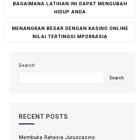
O
BAGAIMANA LATIHAN INI DAPAT MENGUBAH
S
HIDUP ANDA
T
N
MENANGKAN BESAR DENGAN KASINO ONLINE
A
NILAI TERTINGGI MPO88ASIA
V
I
G
A
Search
T
Search
I
O
N
RECENT POSTS
Membuka Rahasia Juruscasino: