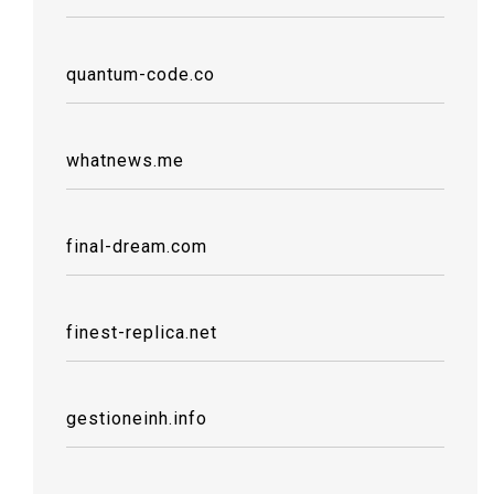
quantum-code.co
whatnews.me
final-dream.com
finest-replica.net
gestioneinh.info