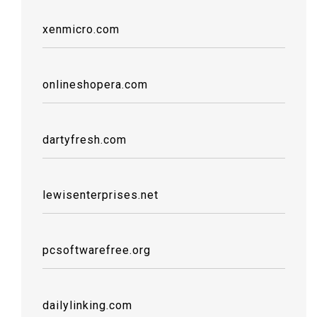
xenmicro.com
onlineshopera.com
dartyfresh.com
lewisenterprises.net
pcsoftwarefree.org
dailylinking.com