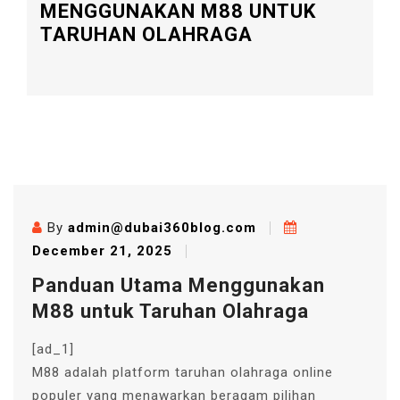
MENGGUNAKAN M88 UNTUK
TARUHAN OLAHRAGA
By
admin@dubai360blog.com
December 21, 2025
Panduan Utama Menggunakan
M88 untuk Taruhan Olahraga
[ad_1]
M88 adalah platform taruhan olahraga online
populer yang menawarkan beragam pilihan