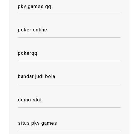
pkv games qq
poker online
pokerqq
bandar judi bola
demo slot
situs pkv games