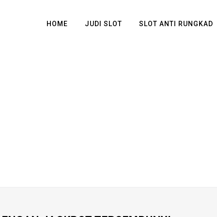
HOME
JUDI SLOT
SLOT ANTI RUNGKAD