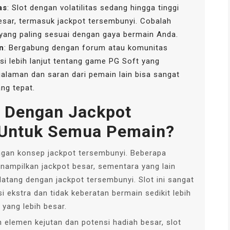
as
: Slot dengan volatilitas sedang hingga tinggi
 besar, termasuk jackpot tersembunyi. Cobalah
ang paling sesuai dengan gaya bermain Anda.
n
: Bergabung dengan forum atau komunitas
i lebih lanjut tentang game PG Soft yang
laman dan saran dari pemain lain bisa sangat
ng tepat.
t Dengan Jackpot
 Untuk Semua Pemain?
ngan konsep jackpot tersembunyi. Beberapa
nampilkan jackpot besar, sementara yang lain
atang dengan jackpot tersembunyi. Slot ini sangat
ekstra dan tidak keberatan bermain sedikit lebih
yang lebih besar.
 elemen kejutan dan potensi hadiah besar, slot