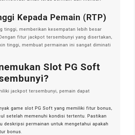
nggi Kepada Pemain (RTP)
ng tinggi, memberikan kesempatan lebih besar
Dengan fitur jackpot tersembunyi yang disertakan,
in tinggi, membuat permainan ini sangat diminati
nemukan Slot PG Soft
rsembunyi?
liki jackpot tersembunyi, pemain dapat
nyak game slot PG Soft yang memiliki fitur bonus,
ul setelah memenuhi kondisi tertentu. Pastikan
u deskripsi permainan untuk mengetahui apakah
tur bonus.