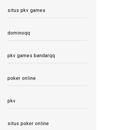
situs pkv games
dominoqq
pkv games bandarqq
poker online
pkv
situs poker online