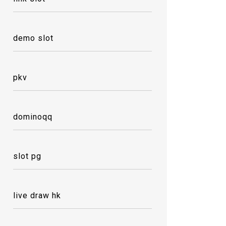
demo slot
pkv
dominoqq
slot pg
live draw hk