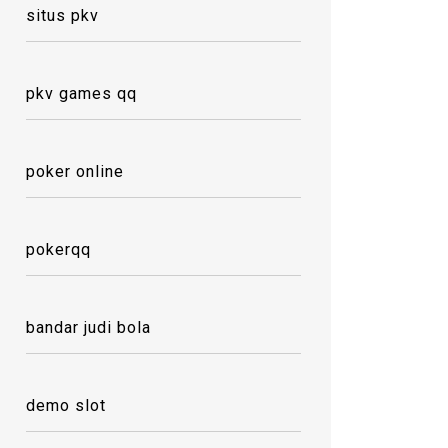
situs pkv
pkv games qq
poker online
pokerqq
bandar judi bola
demo slot