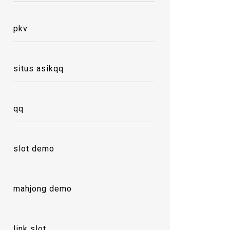
pkv
situs asikqq
qq
slot demo
mahjong demo
link slot