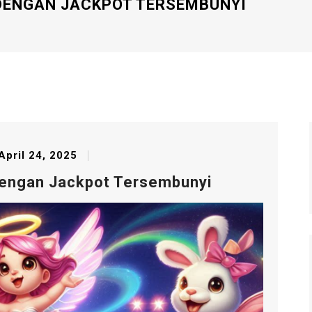
 DENGAN JACKPOT TERSEMBUNYI
April 24, 2025
dengan Jackpot Tersembunyi