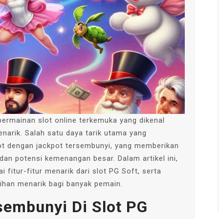
ermainan slot online terkemuka yang dikenal
narik. Salah satu daya tarik utama yang
lot dengan jackpot tersembunyi, yang memberikan
an potensi kemenangan besar. Dalam artikel ini,
fitur-fitur menarik dari slot PG Soft, serta
ihan menarik bagi banyak pemain.
sembunyi Di Slot PG