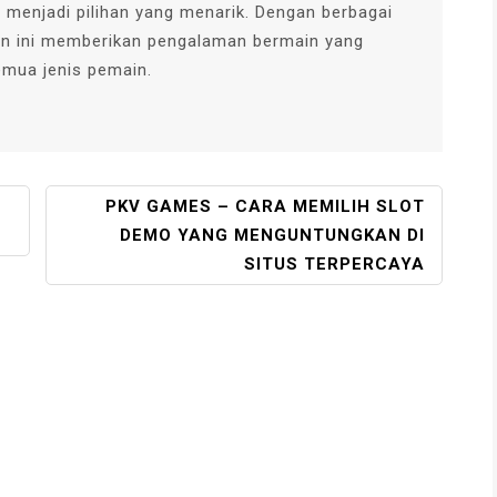
 menjadi pilihan yang menarik. Dengan berbagai
nan ini memberikan pengalaman bermain yang
mua jenis pemain.
PKV GAMES – CARA MEMILIH SLOT
DEMO YANG MENGUNTUNGKAN DI
SITUS TERPERCAYA