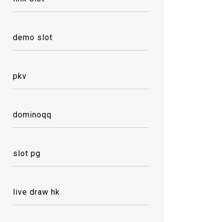
demo slot
pkv
dominoqq
slot pg
live draw hk