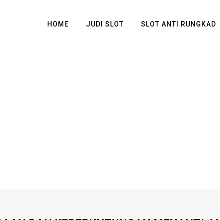
HOME
JUDI SLOT
SLOT ANTI RUNGKAD