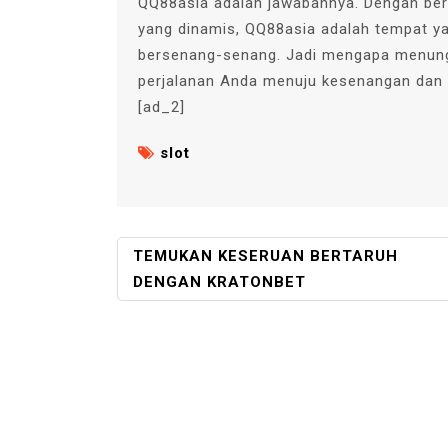
QQ88asia adalah jawabannya. Dengan be
yang dinamis, QQ88asia adalah tempat ya
bersenang-senang. Jadi mengapa menunggu
perjalanan Anda menuju kesenangan dan
[ad_2]
slot
P
TEMUKAN KESERUAN BERTARUH
O
DENGAN KRATONBET
S
T
N
A
V
I