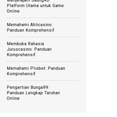
Menjelajahi Saung4D:
Platform Utama untuk Game
Online
Memahami Ahlicasino:
Panduan Komprehensif
Membuka Rahasia
Juruscasino: Panduan
Komprehensif
Memahami Plisbet: Panduan
Komprehensif
Pengertian Bunga99:
Panduan Lengkap Taruhan
Online