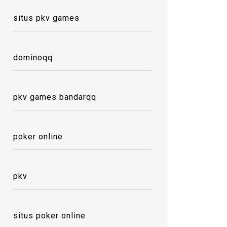
situs pkv games
dominoqq
pkv games bandarqq
poker online
pkv
situs poker online