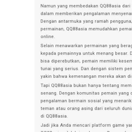
Namun yang membedakan QQ88asia dari p
dalam memberikan pengalaman menyenan
Dengan antarmuka yang ramah pengguna, g
permainan, QQ88asia memudahkan pemai
online.
Selain menawarkan permainan yang bera
kepada pemainnya untuk menang besar. D
bisa diperebutkan, pemain memiliki kes
tunai yang serius. Dan dengan sistem p
yakin bahwa kemenangan mereka akan di
Tapi QQ88asia bukan hanya tentang meme
senang. Dengan komunitas pemain yang d
pengalaman bermain sosial yang menarik
teman atau orang asing dari seluruh dun
di QQ88asia.
Jadi jika Anda mencari platform game 