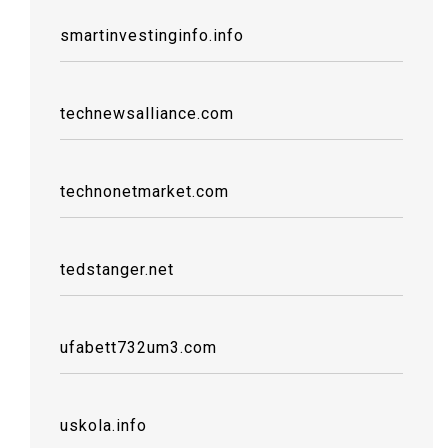
smartinvestinginfo.info
technewsalliance.com
technonetmarket.com
tedstanger.net
ufabett732um3.com
uskola.info