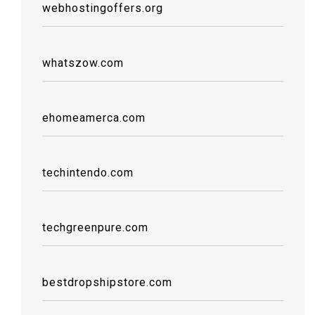
webhostingoffers.org
whatszow.com
ehomeamerca.com
techintendo.com
techgreenpure.com
bestdropshipstore.com