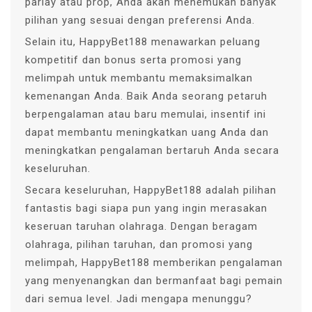
parlay atau prop, Anda akan menemukan banyak
pilihan yang sesuai dengan preferensi Anda.
Selain itu, HappyBet188 menawarkan peluang
kompetitif dan bonus serta promosi yang
melimpah untuk membantu memaksimalkan
kemenangan Anda. Baik Anda seorang petaruh
berpengalaman atau baru memulai, insentif ini
dapat membantu meningkatkan uang Anda dan
meningkatkan pengalaman bertaruh Anda secara
keseluruhan.
Secara keseluruhan, HappyBet188 adalah pilihan
fantastis bagi siapa pun yang ingin merasakan
keseruan taruhan olahraga. Dengan beragam
olahraga, pilihan taruhan, dan promosi yang
melimpah, HappyBet188 memberikan pengalaman
yang menyenangkan dan bermanfaat bagi pemain
dari semua level. Jadi mengapa menunggu?