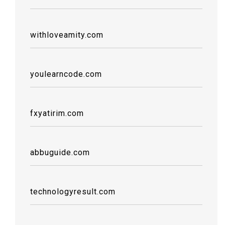
withloveamity.com
youlearncode.com
fxyatirim.com
abbuguide.com
technologyresult.com