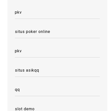
pkv
situs poker online
pkv
situs asikqq
qq
slot demo