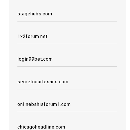
stagehubs.com
1x2forum.net
login99bet.com
secretcourtesans.com
onlinebahisforum1.com
chicagoheadline.com