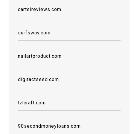
cartelreviews.com
surfsway.com
nailartproduct.com
digitactseed.com
lvlcraft.com
90secondmoneyloans.com