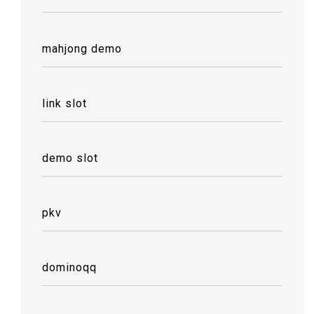
mahjong demo
link slot
demo slot
pkv
dominoqq