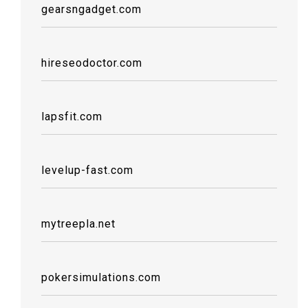
gearsngadget.com
hireseodoctor.com
lapsfit.com
levelup-fast.com
mytreepla.net
pokersimulations.com