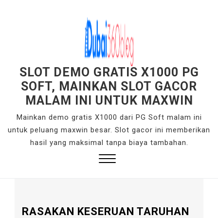
S
k
i
p
t
o
SLOT DEMO GRATIS X1000 PG
c
SOFT, MAINKAN SLOT GACOR
o
MALAM INI UNTUK MAXWIN
n
Mainkan demo gratis X1000 dari PG Soft malam ini
t
untuk peluang maxwin besar. Slot gacor ini memberikan
e
hasil yang maksimal tanpa biaya tambahan.
n
t
Close
Menu
RASAKAN KESERUAN TARUHAN