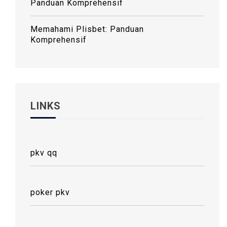
Panduan Komprehensif
Memahami Plisbet: Panduan
Komprehensif
LINKS
pkv qq
poker pkv