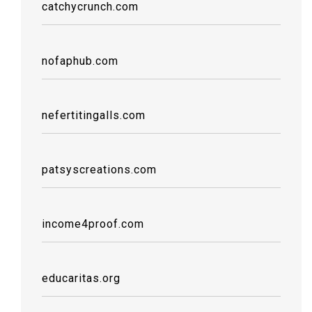
catchycrunch.com
nofaphub.com
nefertitingalls.com
patsyscreations.com
income4proof.com
educaritas.org