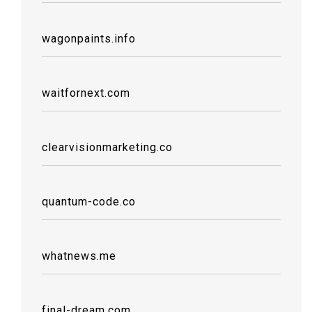
wagonpaints.info
waitfornext.com
clearvisionmarketing.co
quantum-code.co
whatnews.me
final-dream.com