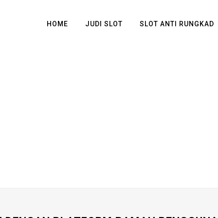
HOME
JUDI SLOT
SLOT ANTI RUNGKAD