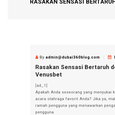
RASAKAN SENSASI BERTARU
By
admin@dubai360blog.com
Rasakan Sensasi Bertaruh 
Venusbet
[ad_1]
Apakah Anda seseorang yang menyukai ke
acara olahraga favorit Anda? Jika ya, m
ramah pengguna yang menawarkan penga
pengguna.