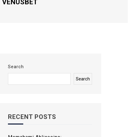
 VENUSBET
Search
Search
RECENT POSTS