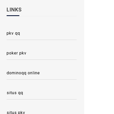
LINKS
pkv qq
poker pkv
dominoqq online
situs qq
situs pkv