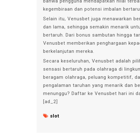
bahwa pengguna mendapatkan nilai terba
kegembiraan dan potensi imbalan bertar
Selain itu, Venusbet juga menawarkan b
dan lama, sehingga semakin menarik untu
bertaruh. Dari bonus sambutan hingga ta
Venusbet memberikan penghargaan kepad
berkelanjutan mereka.
Secara keseluruhan, Venusbet adalah pil
sensasi bertaruh pada olahraga di ling
beragam olahraga, peluang kompetitif, 
pengalaman taruhan yang menarik dan b
menunggu? Daftar ke Venusbet hari ini 
[ad_2]
slot