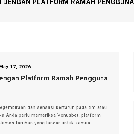
H DENGAN PLATFORM RAMAH PENGGUNA
May 17, 2026
dengan Platform Ramah Pengguna
gembiraan dan sensasi bertaruh pada tim atau
aka Anda perlu memeriksa Venusbet, platform
laman taruhan yang lancar untuk semua