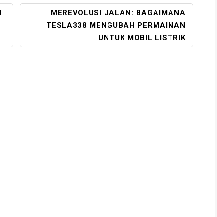
N
MEREVOLUSI JALAN: BAGAIMANA
TESLA338 MENGUBAH PERMAINAN
UNTUK MOBIL LISTRIK