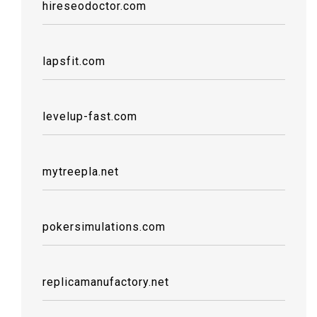
hireseodoctor.com
lapsfit.com
levelup-fast.com
mytreepla.net
pokersimulations.com
replicamanufactory.net