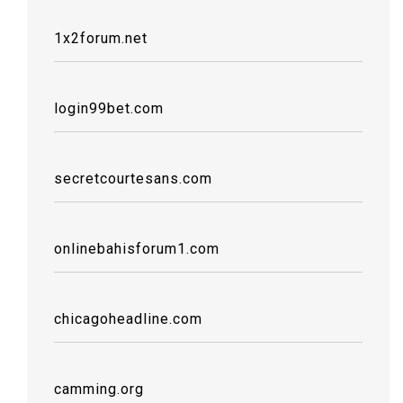
1x2forum.net
login99bet.com
secretcourtesans.com
onlinebahisforum1.com
chicagoheadline.com
camming.org