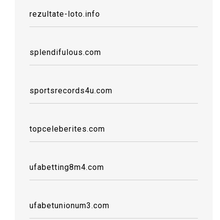
rezultate-loto.info
splendifulous.com
sportsrecords4u.com
topceleberites.com
ufabetting8m4.com
ufabetunionum3.com