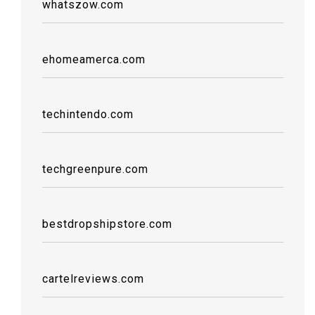
whatszow.com
ehomeamerca.com
techintendo.com
techgreenpure.com
bestdropshipstore.com
cartelreviews.com