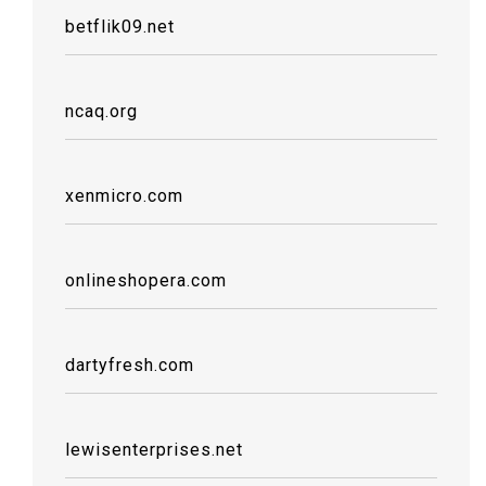
betflik09.net
ncaq.org
xenmicro.com
onlineshopera.com
dartyfresh.com
lewisenterprises.net