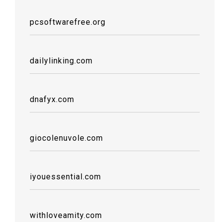
pcsoftwarefree.org
dailylinking.com
dnafyx.com
giocolenuvole.com
iyouessential.com
withloveamity.com