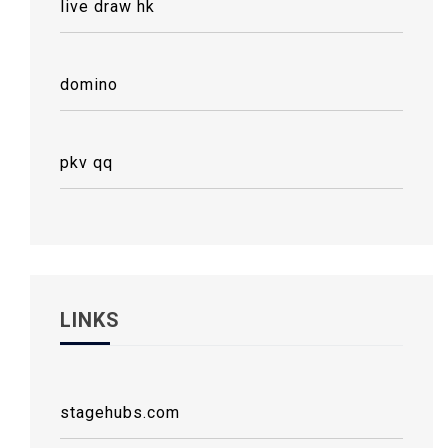
live draw hk
domino
pkv qq
LINKS
stagehubs.com