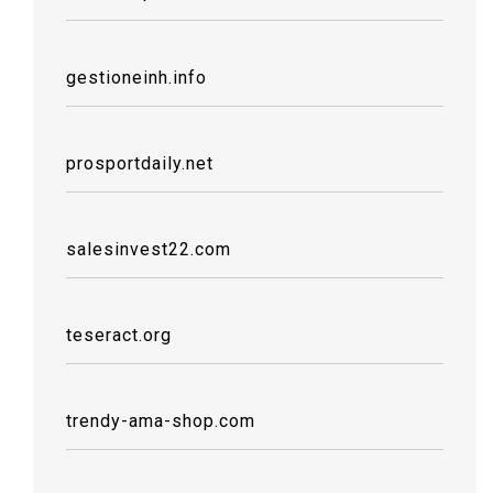
gestioneinh.info
prosportdaily.net
salesinvest22.com
teseract.org
trendy-ama-shop.com