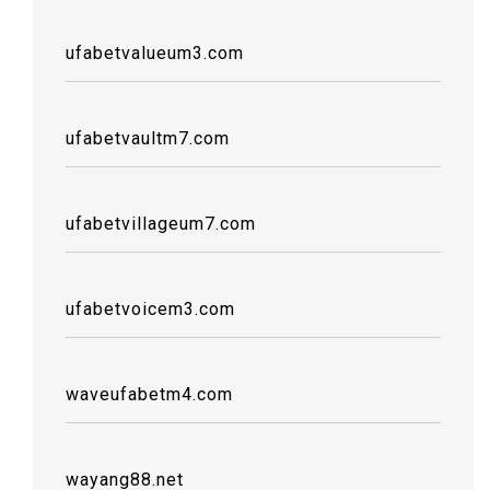
ufabetvalueum3.com
ufabetvaultm7.com
ufabetvillageum7.com
ufabetvoicem3.com
waveufabetm4.com
wayang88.net