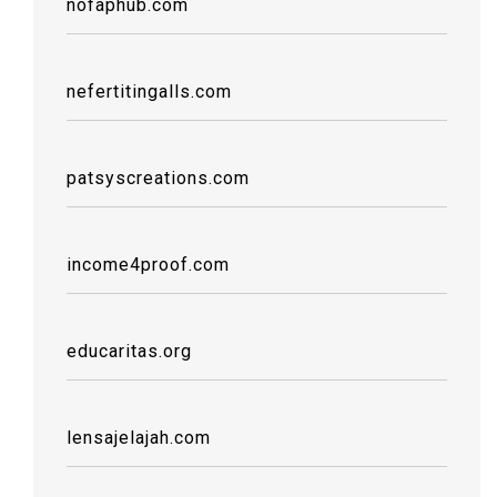
nofaphub.com
nefertitingalls.com
patsyscreations.com
income4proof.com
educaritas.org
lensajelajah.com