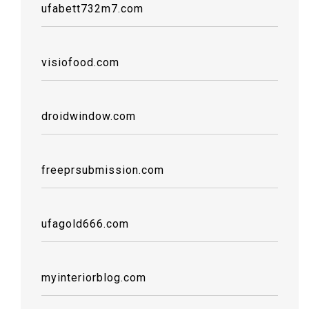
ufabett732m7.com
visiofood.com
droidwindow.com
freeprsubmission.com
ufagold666.com
myinteriorblog.com