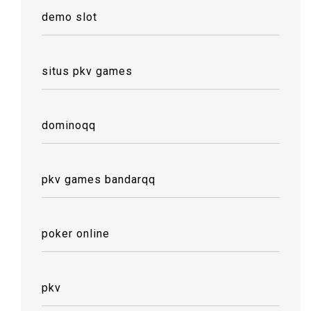
demo slot
situs pkv games
dominoqq
pkv games bandarqq
poker online
pkv