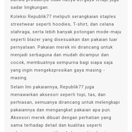
sadar lingkungan.
Koleksi Republik77 meliputi serangkaian staples
streetwear seperti hoodies, T-shirt, dan celana
olahraga, serta lebih banyak potongan mode-maju
seperti blazer yang disesuaikan dan pakaian luar
pernyataan. Pakaian merek ini dirancang untuk
menjadi serbaguna dan mudah dicampur dan
cocok, membuatnya sempurna bagi siapa saja
yang ingin mengekspresikan gaya masing -
masing.
Selain lini pakaiannya, Republik77 juga
menawarkan aksesori seperti topi, tas, dan
perhiasan, semuanya dirancang untuk melengkapi
pakaiannya dan mengangkat pakaian apa pun.
Aksesori merek dibuat dengan perhatian yang
sama terhadap detail dan kualitas seperti