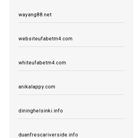
wayang88.net
websiteufabetm4.com
whiteufabetm4.com
anikalappy.com
dininghelsinki.info
duanfrescariverside.info