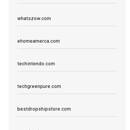
whatszow.com
ehomeamerca.com
techintendo.com
techgreenpure.com
bestdropshipstore.com