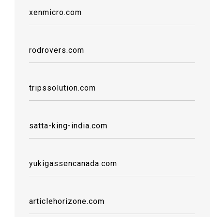
xenmicro.com
rodrovers.com
tripssolution.com
satta-king-india.com
yukigassencanada.com
articlehorizone.com