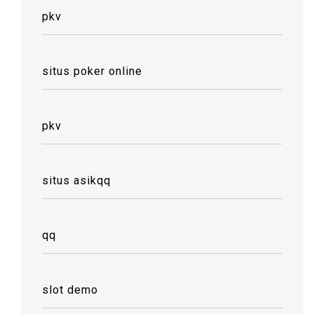
pkv
situs poker online
pkv
situs asikqq
qq
slot demo