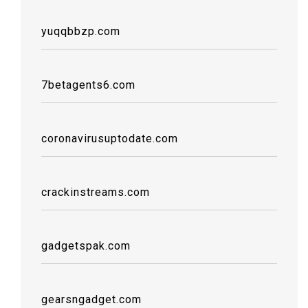
yuqqbbzp.com
7betagents6.com
coronavirusuptodate.com
crackinstreams.com
gadgetspak.com
gearsngadget.com