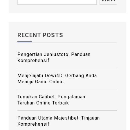
T
I
O
N
RECENT POSTS
Pengertian Jeniustoto: Panduan
Komprehensif
Menjelajahi Dewi4D: Gerbang Anda
Menuju Game Online
Temukan Gajibet: Pengalaman
Taruhan Online Terbaik
Panduan Utama Majestibet: Tinjauan
Komprehensif