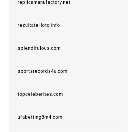
replicamanufactory.net
rezultate-loto.info
splendifulous.com
sportsrecords4u.com
topceleberites.com
ufabetting8m4.com