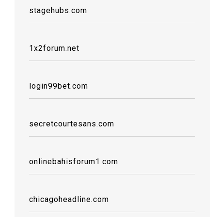
stagehubs.com
1x2forum.net
login99bet.com
secretcourtesans.com
onlinebahisforum1.com
chicagoheadline.com