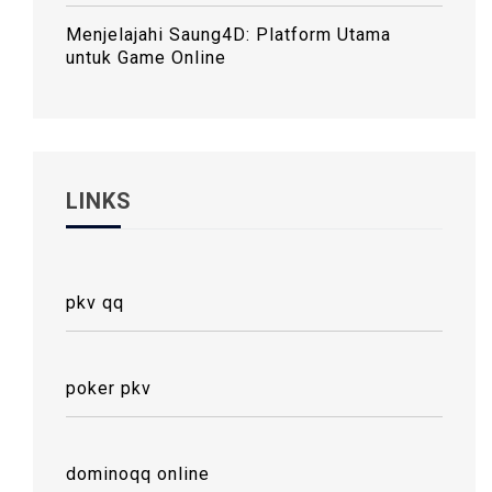
Menjelajahi Saung4D: Platform Utama
untuk Game Online
LINKS
pkv qq
poker pkv
dominoqq online