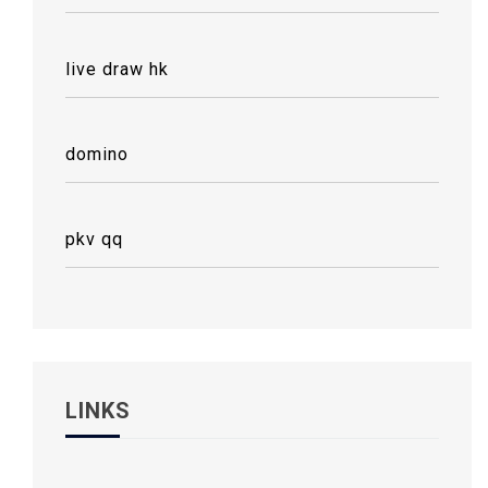
live draw hk
domino
pkv qq
LINKS