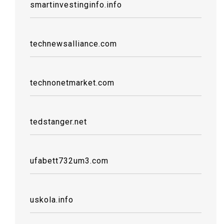
smartinvestinginfo.info
technewsalliance.com
technonetmarket.com
tedstanger.net
ufabett732um3.com
uskola.info