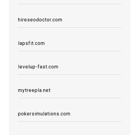
hireseodoctor.com
lapsfit.com
levelup-fast.com
mytreepla.net
pokersimulations.com