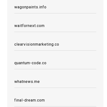
wagonpaints.info
waitfornext.com
clearvisionmarketing.co
quantum-code.co
whatnews.me
final-dream.com