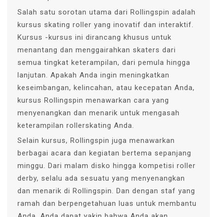
Salah satu sorotan utama dari Rollingspin adalah
kursus skating roller yang inovatif dan interaktif.
Kursus -kursus ini dirancang khusus untuk
menantang dan menggairahkan skaters dari
semua tingkat keterampilan, dari pemula hingga
lanjutan. Apakah Anda ingin meningkatkan
keseimbangan, kelincahan, atau kecepatan Anda,
kursus Rollingspin menawarkan cara yang
menyenangkan dan menarik untuk mengasah
keterampilan rollerskating Anda.
Selain kursus, Rollingspin juga menawarkan
berbagai acara dan kegiatan bertema sepanjang
minggu. Dari malam disko hingga kompetisi roller
derby, selalu ada sesuatu yang menyenangkan
dan menarik di Rollingspin. Dan dengan staf yang
ramah dan berpengetahuan luas untuk membantu
Anda, Anda dapat yakin bahwa Anda akan