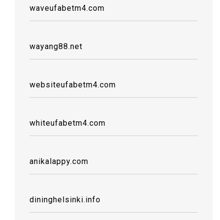
waveufabetm4.com
wayang88.net
websiteufabetm4.com
whiteufabetm4.com
anikalappy.com
dininghelsinki.info