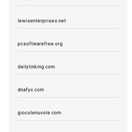
lewisenterprises.net
pcsoftwarefree.org
dailylinking.com
dnafyx.com
giocolenuvole.com