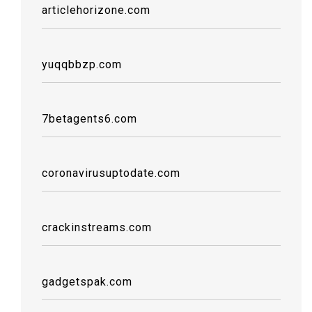
articlehorizone.com
yuqqbbzp.com
7betagents6.com
coronavirusuptodate.com
crackinstreams.com
gadgetspak.com