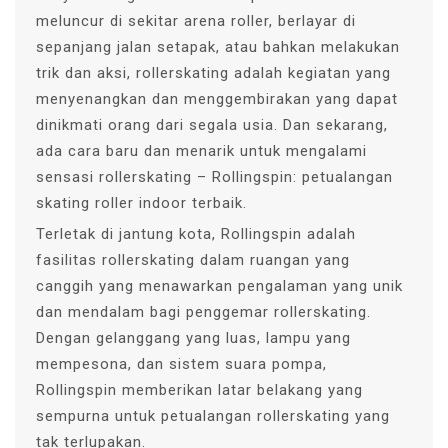
meluncur di sekitar arena roller, berlayar di
sepanjang jalan setapak, atau bahkan melakukan
trik dan aksi, rollerskating adalah kegiatan yang
menyenangkan dan menggembirakan yang dapat
dinikmati orang dari segala usia. Dan sekarang,
ada cara baru dan menarik untuk mengalami
sensasi rollerskating – Rollingspin: petualangan
skating roller indoor terbaik.
Terletak di jantung kota, Rollingspin adalah
fasilitas rollerskating dalam ruangan yang
canggih yang menawarkan pengalaman yang unik
dan mendalam bagi penggemar rollerskating.
Dengan gelanggang yang luas, lampu yang
mempesona, dan sistem suara pompa,
Rollingspin memberikan latar belakang yang
sempurna untuk petualangan rollerskating yang
tak terlupakan.