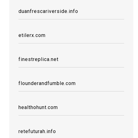
duanfrescariverside.info
etilerx.com
finestreplica.net
flounderandfumble.com
healthohunt.com
retefuturah.info