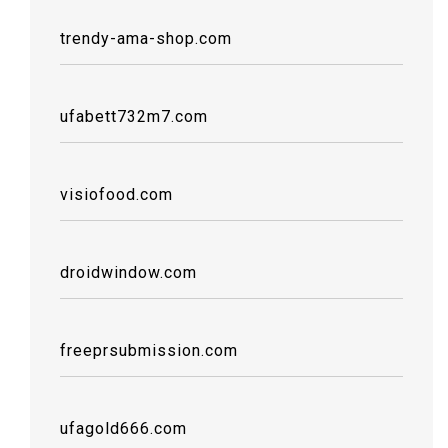
trendy-ama-shop.com
ufabett732m7.com
visiofood.com
droidwindow.com
freeprsubmission.com
ufagold666.com