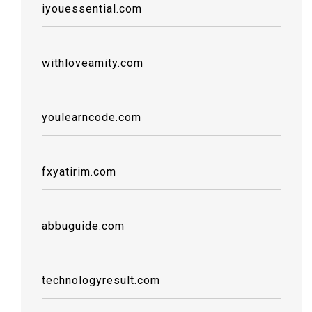
iyouessential.com
withloveamity.com
youlearncode.com
fxyatirim.com
abbuguide.com
technologyresult.com