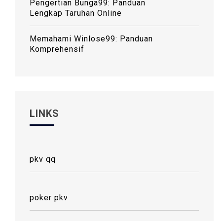
Pengertian Bunga99: Panduan
Lengkap Taruhan Online
Memahami Winlose99: Panduan
Komprehensif
LINKS
pkv qq
poker pkv