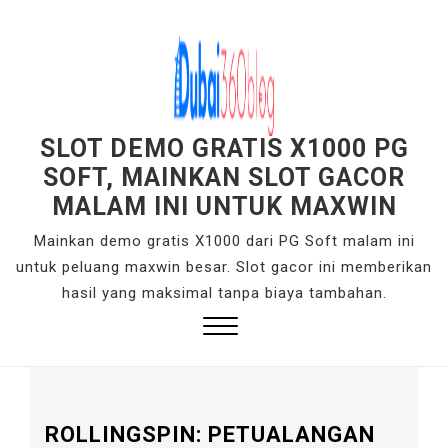
S
k
i
p
t
o
SLOT DEMO GRATIS X1000 PG
c
SOFT, MAINKAN SLOT GACOR
o
MALAM INI UNTUK MAXWIN
n
Mainkan demo gratis X1000 dari PG Soft malam ini
t
untuk peluang maxwin besar. Slot gacor ini memberikan
e
hasil yang maksimal tanpa biaya tambahan.
n
t
Close
Menu
ROLLINGSPIN: PETUALANGAN