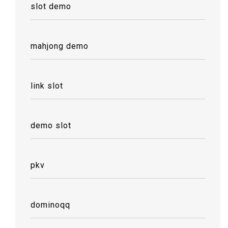
slot demo
mahjong demo
link slot
demo slot
pkv
dominoqq