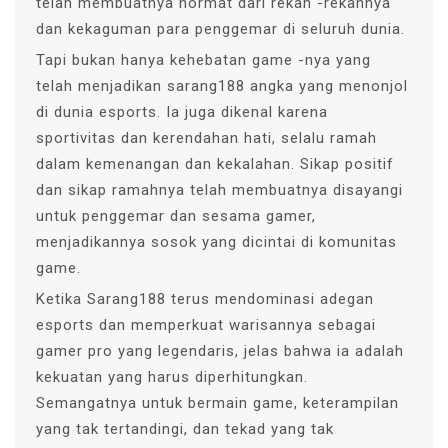
telah membuatnya hormat dari rekan -rekannya
dan kekaguman para penggemar di seluruh dunia.
Tapi bukan hanya kehebatan game -nya yang
telah menjadikan sarang188 angka yang menonjol
di dunia esports. Ia juga dikenal karena
sportivitas dan kerendahan hati, selalu ramah
dalam kemenangan dan kekalahan. Sikap positif
dan sikap ramahnya telah membuatnya disayangi
untuk penggemar dan sesama gamer,
menjadikannya sosok yang dicintai di komunitas
game.
Ketika Sarang188 terus mendominasi adegan
esports dan memperkuat warisannya sebagai
gamer pro yang legendaris, jelas bahwa ia adalah
kekuatan yang harus diperhitungkan.
Semangatnya untuk bermain game, keterampilan
yang tak tertandingi, dan tekad yang tak