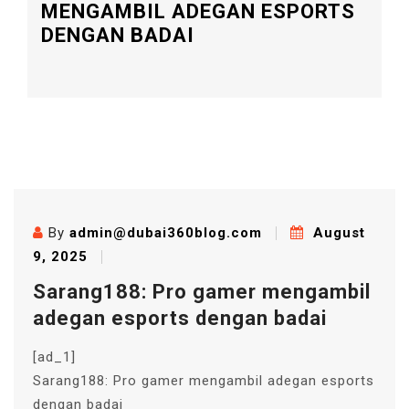
MENGAMBIL ADEGAN ESPORTS
DENGAN BADAI
By
admin@dubai360blog.com
August
9, 2025
Sarang188: Pro gamer mengambil
adegan esports dengan badai
[ad_1]
Sarang188: Pro gamer mengambil adegan esports
dengan badai