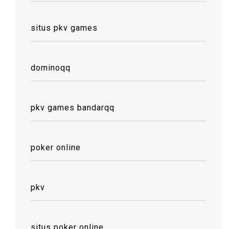
situs pkv games
dominoqq
pkv games bandarqq
poker online
pkv
situs poker online