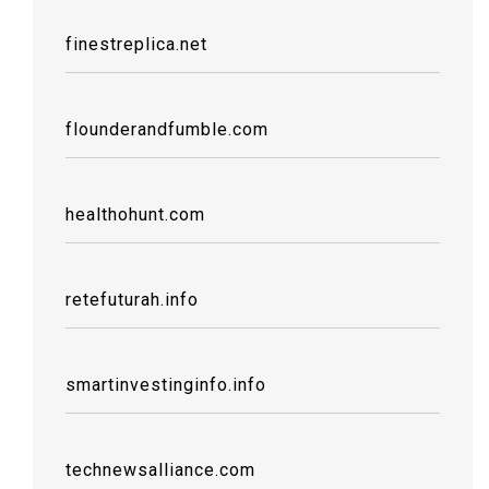
finestreplica.net
flounderandfumble.com
healthohunt.com
retefuturah.info
smartinvestinginfo.info
technewsalliance.com