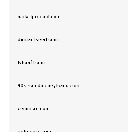
nailartproduct.com
digitactseed.com
lvlcraft.com
90secondmoneyloans.com
xenmicro.com
rodrovers.com