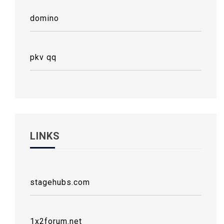
domino
pkv qq
LINKS
stagehubs.com
1x2forum.net