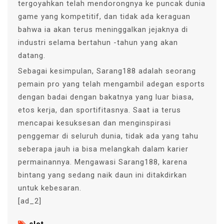
tergoyahkan telah mendorongnya ke puncak dunia
game yang kompetitif, dan tidak ada keraguan
bahwa ia akan terus meninggalkan jejaknya di
industri selama bertahun -tahun yang akan
datang.
Sebagai kesimpulan, Sarang188 adalah seorang
pemain pro yang telah mengambil adegan esports
dengan badai dengan bakatnya yang luar biasa,
etos kerja, dan sportifitasnya. Saat ia terus
mencapai kesuksesan dan menginspirasi
penggemar di seluruh dunia, tidak ada yang tahu
seberapa jauh ia bisa melangkah dalam karier
permainannya. Mengawasi Sarang188, karena
bintang yang sedang naik daun ini ditakdirkan
untuk kebesaran.
[ad_2]
slot