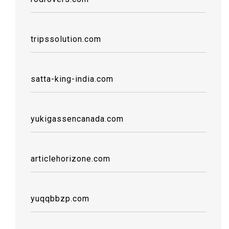
tripssolution.com
satta-king-india.com
yukigassencanada.com
articlehorizone.com
yuqqbbzp.com