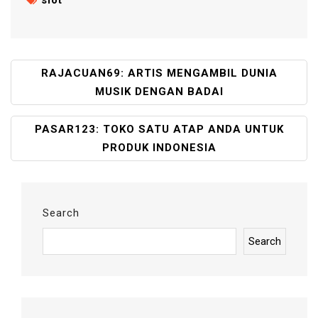
P
RAJACUAN69: ARTIS MENGAMBIL DUNIA
O
MUSIK DENGAN BADAI
S
T
PASAR123: TOKO SATU ATAP ANDA UNTUK
N
PRODUK INDONESIA
A
V
I
G
Search
A
Search
T
I
O
N