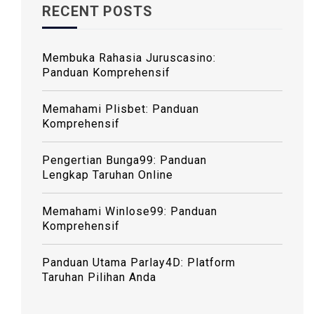
RECENT POSTS
Membuka Rahasia Juruscasino:
Panduan Komprehensif
Memahami Plisbet: Panduan
Komprehensif
Pengertian Bunga99: Panduan
Lengkap Taruhan Online
Memahami Winlose99: Panduan
Komprehensif
Panduan Utama Parlay4D: Platform
Taruhan Pilihan Anda