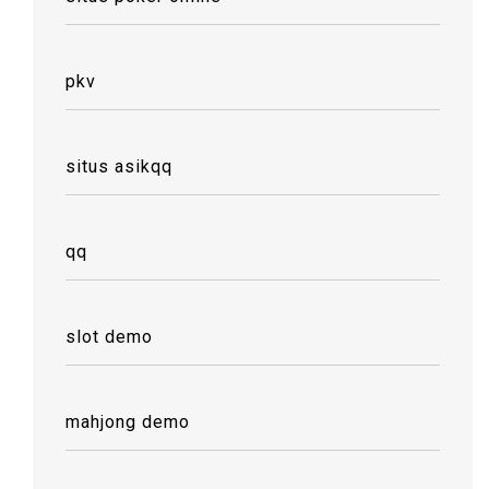
pkv
situs asikqq
qq
slot demo
mahjong demo