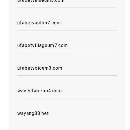
ufabetvalueum3.com
ufabetvaultm7.com
ufabetvillageum7.com
ufabetvoicem3.com
waveufabetm4.com
wayang88.net