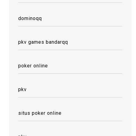
dominoqq
pkv games bandarqq
poker online
pkv
situs poker online