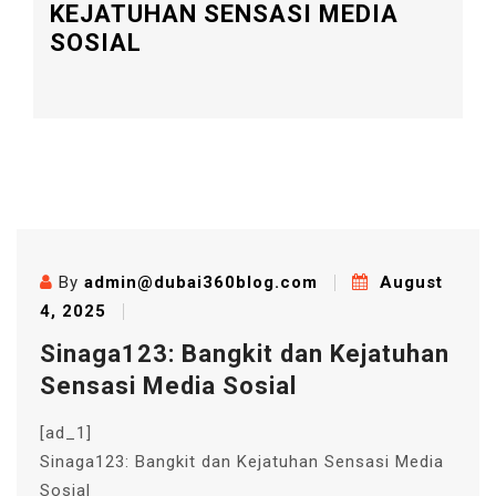
KEJATUHAN SENSASI MEDIA
SOSIAL
By
admin@dubai360blog.com
August
4, 2025
Sinaga123: Bangkit dan Kejatuhan
Sensasi Media Sosial
[ad_1]
Sinaga123: Bangkit dan Kejatuhan Sensasi Media
Sosial