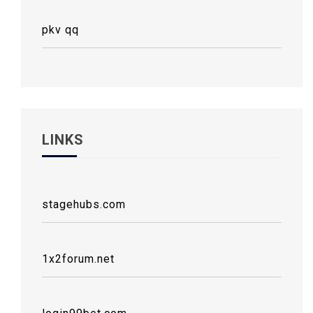
pkv qq
LINKS
stagehubs.com
1x2forum.net