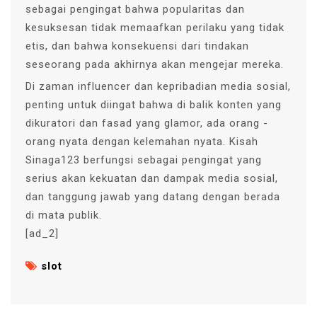
sebagai pengingat bahwa popularitas dan
kesuksesan tidak memaafkan perilaku yang tidak
etis, dan bahwa konsekuensi dari tindakan
seseorang pada akhirnya akan mengejar mereka.
Di zaman influencer dan kepribadian media sosial,
penting untuk diingat bahwa di balik konten yang
dikuratori dan fasad yang glamor, ada orang -
orang nyata dengan kelemahan nyata. Kisah
Sinaga123 berfungsi sebagai pengingat yang
serius akan kekuatan dan dampak media sosial,
dan tanggung jawab yang datang dengan berada
di mata publik.
[ad_2]
slot