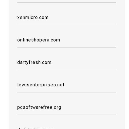
xenmicro.com
onlineshopera.com
dartyfresh.com
lewisenterprises.net
pcsoftwarefree.org