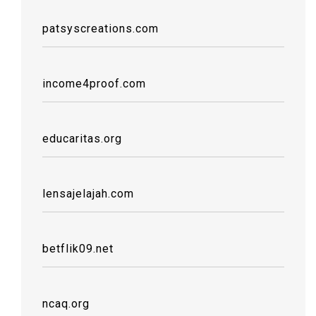
patsyscreations.com
income4proof.com
educaritas.org
lensajelajah.com
betflik09.net
ncaq.org