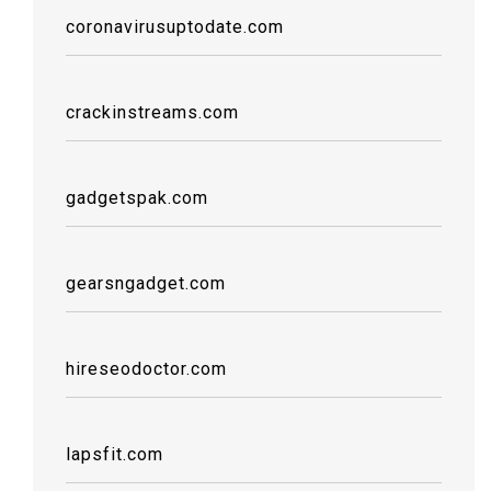
coronavirusuptodate.com
crackinstreams.com
gadgetspak.com
gearsngadget.com
hireseodoctor.com
lapsfit.com