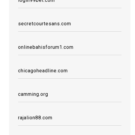
login99bet.com
secretcourtesans.com
onlinebahisforum1.com
chicagoheadline.com
camming.org
rajalion88.com