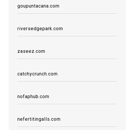
goupuntacana.com
riversedgepark.com
zaseez.com
catchycrunch.com
nofaphub.com
nefertitingalls.com