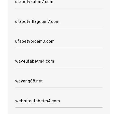
ufabetvaultm7.com
ufabetvillageum7.com
ufabetvoicem3.com
waveufabetm4.com
wayang88.net
websiteufabetm4.com