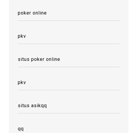
poker online
pkv
situs poker online
pkv
situs asikqq
qq