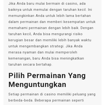
Jika Anda baru mulai bermain di casino, ada
baiknya untuk memulai dengan taruhan kecil. Ini
memungkinkan Anda untuk lebih lama bertahan
dalam permainan dan memberi kesempatan untuk
memahami permainan dengan lebih baik. Dengan
taruhan kecil, Anda bisa mengurangi risiko
kerugian besar dan memiliki lebih banyak waktu
untuk mengembangkan strategi. Jika Anda
merasa nyaman dan mulai memperoleh
kemenangan, baru Anda bisa meningkatkan
taruhan secara bertahap.
Pilih Permainan Yang
Menguntungkan
Setiap permainan di casino memiliki peluang yang
berbeda-beda. Beberapa permainan seperti