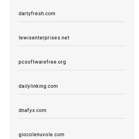
dartyfresh.com
lewisenterprises.net
pcsoftwarefree.org
dailylinking.com
dnafyx.com
giocolenuvole.com