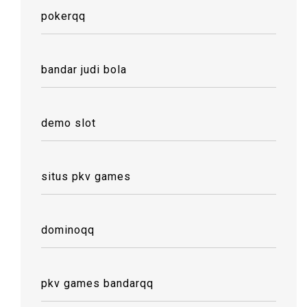
pokerqq
bandar judi bola
demo slot
situs pkv games
dominoqq
pkv games bandarqq