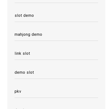
slot demo
mahjong demo
link slot
demo slot
pkv