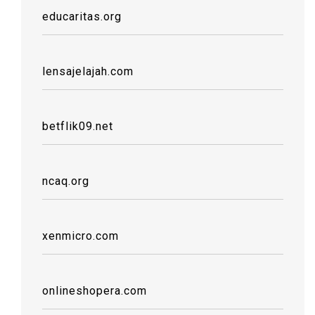
educaritas.org
lensajelajah.com
betflik09.net
ncaq.org
xenmicro.com
onlineshopera.com