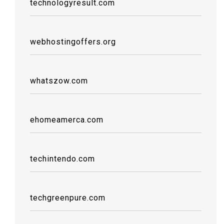
technologyresult.com
webhostingoffers.org
whatszow.com
ehomeamerca.com
techintendo.com
techgreenpure.com