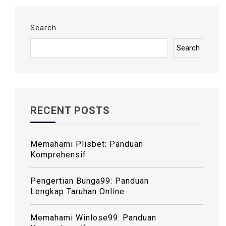
V
I
G
Search
A
Search
T
I
O
N
RECENT POSTS
Memahami Plisbet: Panduan
Komprehensif
Pengertian Bunga99: Panduan
Lengkap Taruhan Online
Memahami Winlose99: Panduan