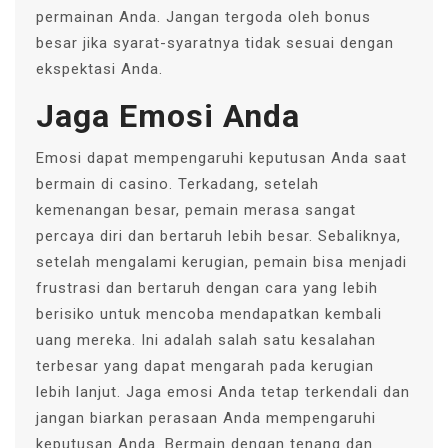
permainan Anda. Jangan tergoda oleh bonus
besar jika syarat-syaratnya tidak sesuai dengan
ekspektasi Anda.
Jaga Emosi Anda
Emosi dapat mempengaruhi keputusan Anda saat
bermain di casino. Terkadang, setelah
kemenangan besar, pemain merasa sangat
percaya diri dan bertaruh lebih besar. Sebaliknya,
setelah mengalami kerugian, pemain bisa menjadi
frustrasi dan bertaruh dengan cara yang lebih
berisiko untuk mencoba mendapatkan kembali
uang mereka. Ini adalah salah satu kesalahan
terbesar yang dapat mengarah pada kerugian
lebih lanjut. Jaga emosi Anda tetap terkendali dan
jangan biarkan perasaan Anda mempengaruhi
keputusan Anda. Bermain dengan tenang dan