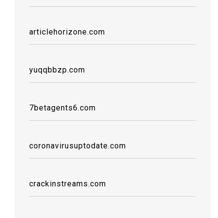
articlehorizone.com
yuqqbbzp.com
7betagents6.com
coronavirusuptodate.com
crackinstreams.com