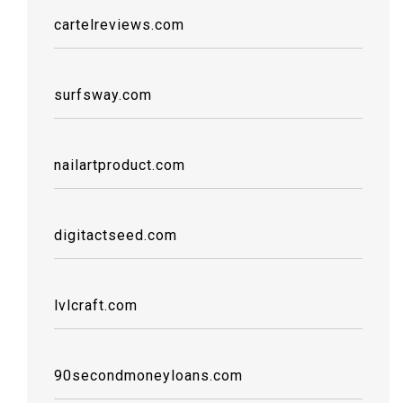
cartelreviews.com
surfsway.com
nailartproduct.com
digitactseed.com
lvlcraft.com
90secondmoneyloans.com