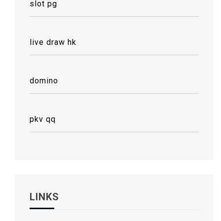
slot pg
live draw hk
domino
pkv qq
LINKS