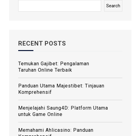
O
Search
N
RECENT POSTS
Temukan Gajibet: Pengalaman
Taruhan Online Terbaik
Panduan Utama Majestibet: Tinjauan
Komprehensif
Menjelajahi Saung4D: Platform Utama
untuk Game Online
Memahami Ahlicasino: Panduan