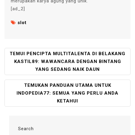
merupakan karya agung yang unik.
[ad_2]
slot
P
TEMUI PENCIPTA MULTITALENTA DI BELAKANG
O
KASTIL89: WAWANCARA DENGAN BINTANG
S
YANG SEDANG NAIK DAUN
T
N
TEMUKAN PANDUAN UTAMA UNTUK
A
INDOPEDIA77: SEMUA YANG PERLU ANDA
V
KETAHUI
I
G
A
T
Search
I