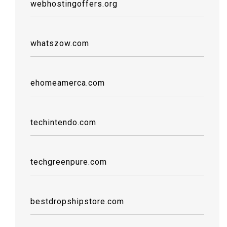
webhostingoffers.org
whatszow.com
ehomeamerca.com
techintendo.com
techgreenpure.com
bestdropshipstore.com