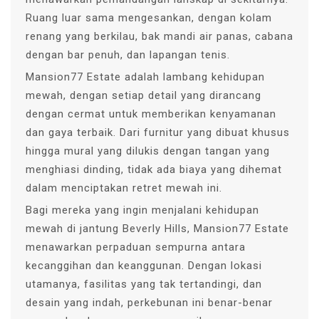
Ruang luar sama mengesankan, dengan kolam
renang yang berkilau, bak mandi air panas, cabana
dengan bar penuh, dan lapangan tenis.
Mansion77 Estate adalah lambang kehidupan
mewah, dengan setiap detail yang dirancang
dengan cermat untuk memberikan kenyamanan
dan gaya terbaik. Dari furnitur yang dibuat khusus
hingga mural yang dilukis dengan tangan yang
menghiasi dinding, tidak ada biaya yang dihemat
dalam menciptakan retret mewah ini.
Bagi mereka yang ingin menjalani kehidupan
mewah di jantung Beverly Hills, Mansion77 Estate
menawarkan perpaduan sempurna antara
kecanggihan dan keanggunan. Dengan lokasi
utamanya, fasilitas yang tak tertandingi, dan
desain yang indah, perkebunan ini benar-benar