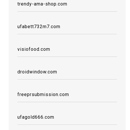
trendy-ama-shop.com
ufabett732m7.com
visiofood.com
droidwindow.com
freeprsubmission.com
ufagold666.com