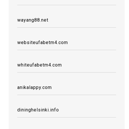
wayang88.net
websiteufabetm4.com
whiteufabetm4.com
anikalappy.com
dininghelsinki.info