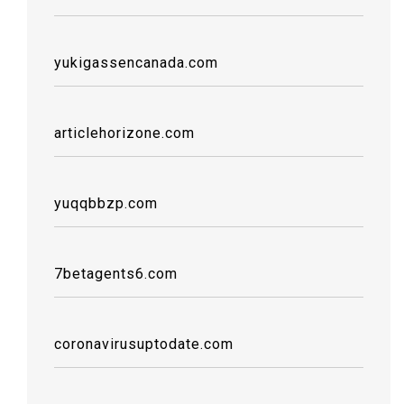
yukigassencanada.com
articlehorizone.com
yuqqbbzp.com
7betagents6.com
coronavirusuptodate.com