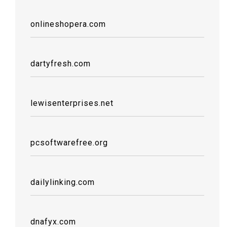
onlineshopera.com
dartyfresh.com
lewisenterprises.net
pcsoftwarefree.org
dailylinking.com
dnafyx.com