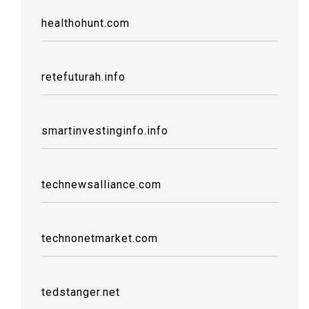
healthohunt.com
retefuturah.info
smartinvestinginfo.info
technewsalliance.com
technonetmarket.com
tedstanger.net