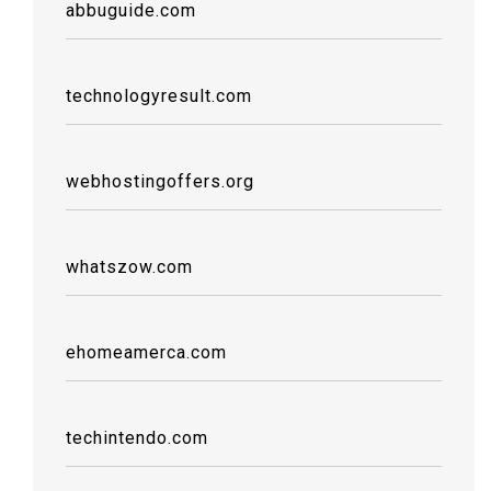
abbuguide.com
technologyresult.com
webhostingoffers.org
whatszow.com
ehomeamerca.com
techintendo.com