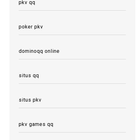
pkv qq
poker pkv
dominoqq online
situs qq
situs pkv
pkv games qq