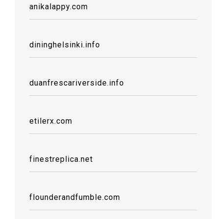
anikalappy.com
dininghelsinki.info
duanfrescariverside.info
etilerx.com
finestreplica.net
flounderandfumble.com