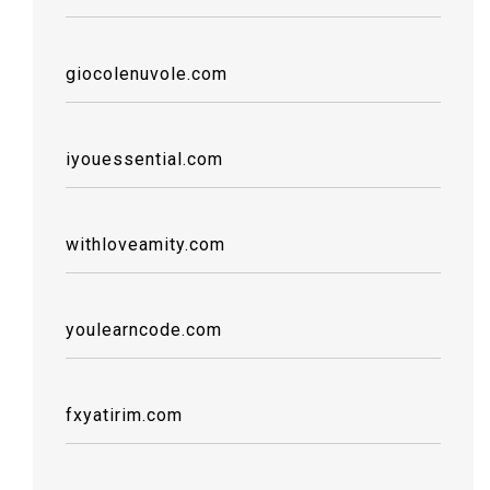
giocolenuvole.com
iyouessential.com
withloveamity.com
youlearncode.com
fxyatirim.com