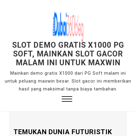
S
k
i
p
t
o
SLOT DEMO GRATIS X1000 PG
c
SOFT, MAINKAN SLOT GACOR
o
MALAM INI UNTUK MAXWIN
n
Mainkan demo gratis X1000 dari PG Soft malam ini
t
untuk peluang maxwin besar. Slot gacor ini memberikan
e
hasil yang maksimal tanpa biaya tambahan.
n
t
Close
Menu
TEMUKAN DUNIA FUTURISTIK