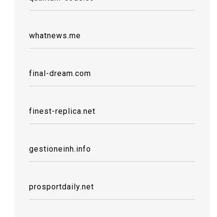
whatnews.me
final-dream.com
finest-replica.net
gestioneinh.info
prosportdaily.net