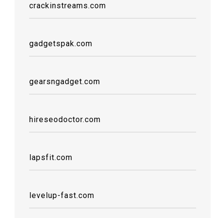
crackinstreams.com
gadgetspak.com
gearsngadget.com
hireseodoctor.com
lapsfit.com
levelup-fast.com