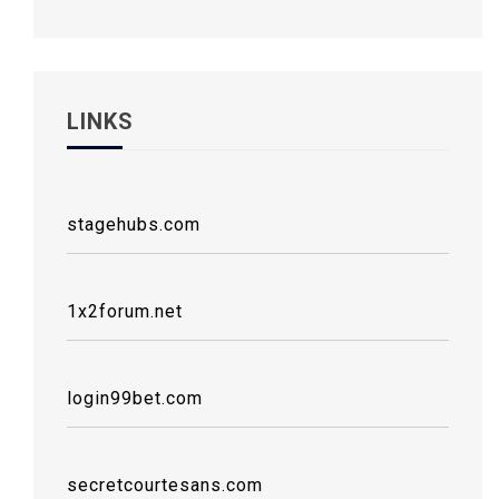
LINKS
stagehubs.com
1x2forum.net
login99bet.com
secretcourtesans.com