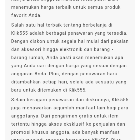
menemukan harga terbaik untuk semua produk
favorit Anda.
Salah satu hal terbaik tentang berbelanja di
Klik555 adalah berbagai penawaran yang tersedia.
Dengan diskon untuk segala hal mulai dari pakaian
dan aksesori hingga elektronik dan barang -
barang rumah, Anda pasti akan menemukan apa
yang Anda cari dengan harga yang sesuai dengan
anggaran Anda. Plus, dengan penawaran baru
ditambahkan setiap hari, selalu ada sesuatu yang
baru untuk ditemukan di Klik555.
Selain beragam penawaran dan diskonnya, Klik555
juga menawarkan sejumlah manfaat lain bagi para
anggotanya. Dari pengiriman gratis untuk item
tertentu hingga akses eksklusif ke penjualan dan
promosi khusus anggota, ada banyak manfaat