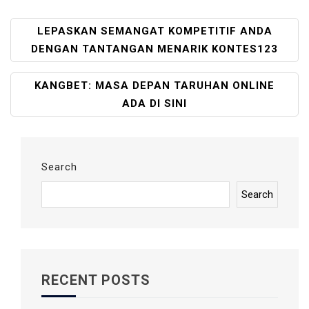
P
LEPASKAN SEMANGAT KOMPETITIF ANDA
O
DENGAN TANTANGAN MENARIK KONTES123
S
T
KANGBET: MASA DEPAN TARUHAN ONLINE
N
ADA DI SINI
A
V
I
G
Search
A
Search
T
I
O
N
RECENT POSTS