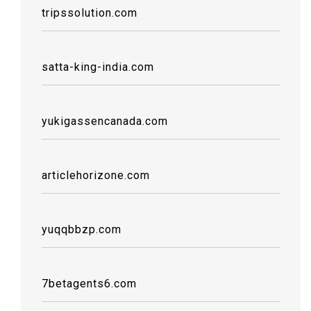
tripssolution.com
satta-king-india.com
yukigassencanada.com
articlehorizone.com
yuqqbbzp.com
7betagents6.com