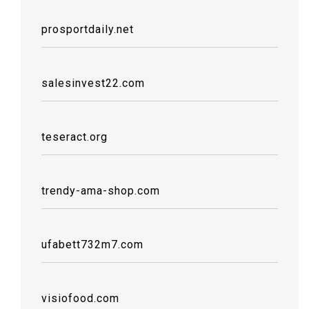
prosportdaily.net
salesinvest22.com
teseract.org
trendy-ama-shop.com
ufabett732m7.com
visiofood.com