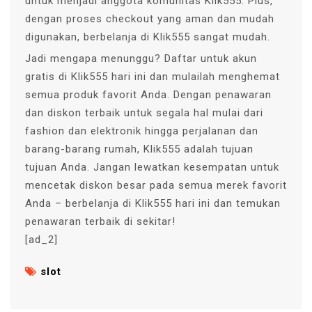
untuk menjadi anggota komunitas Klik555. Plus,
dengan proses checkout yang aman dan mudah
digunakan, berbelanja di Klik555 sangat mudah.
Jadi mengapa menunggu? Daftar untuk akun
gratis di Klik555 hari ini dan mulailah menghemat
semua produk favorit Anda. Dengan penawaran
dan diskon terbaik untuk segala hal mulai dari
fashion dan elektronik hingga perjalanan dan
barang-barang rumah, Klik555 adalah tujuan
tujuan Anda. Jangan lewatkan kesempatan untuk
mencetak diskon besar pada semua merek favorit
Anda – berbelanja di Klik555 hari ini dan temukan
penawaran terbaik di sekitar!
[ad_2]
slot