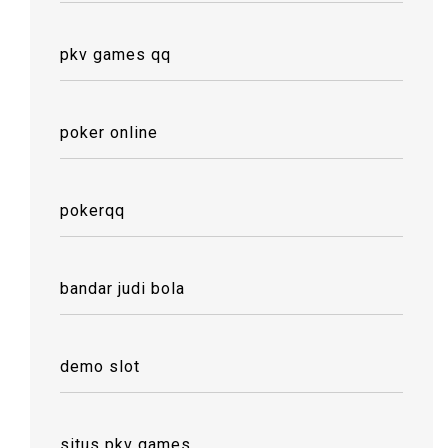
pkv games qq
poker online
pokerqq
bandar judi bola
demo slot
situs pkv games