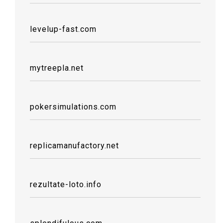
levelup-fast.com
mytreepla.net
pokersimulations.com
replicamanufactory.net
rezultate-loto.info