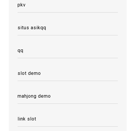
pkv
situs asikqq
qq
slot demo
mahjong demo
link slot