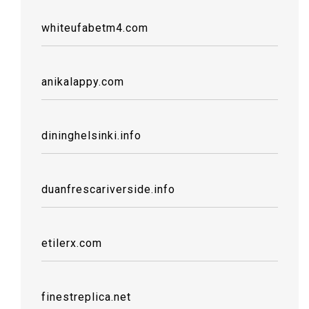
whiteufabetm4.com
anikalappy.com
dininghelsinki.info
duanfrescariverside.info
etilerx.com
finestreplica.net