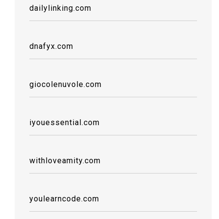
dailylinking.com
dnafyx.com
giocolenuvole.com
iyouessential.com
withloveamity.com
youlearncode.com