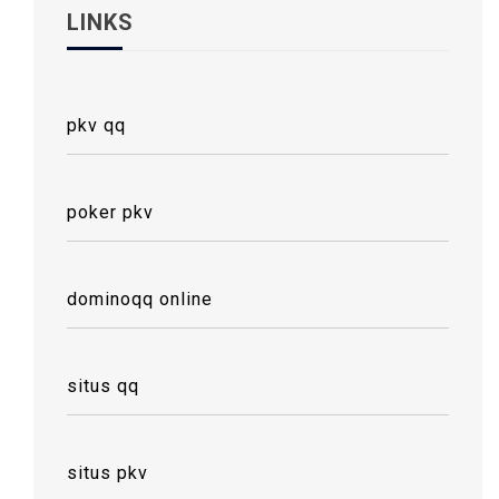
LINKS
pkv qq
poker pkv
dominoqq online
situs qq
situs pkv