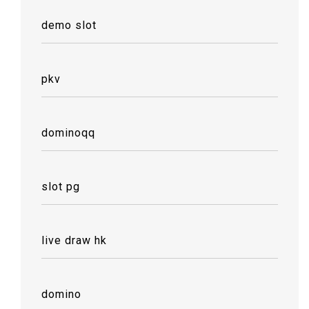
demo slot
pkv
dominoqq
slot pg
live draw hk
domino