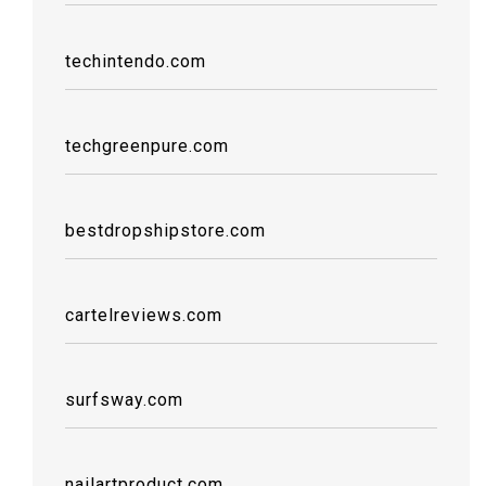
techintendo.com
techgreenpure.com
bestdropshipstore.com
cartelreviews.com
surfsway.com
nailartproduct.com