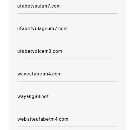
ufabetvaultm7.com
ufabetvillageum7.com
ufabetvoicem3.com
waveufabetm4.com
wayang88.net
websiteufabetm4.com