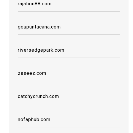
rajalion88.com
goupuntacana.com
riversedgepark.com
zaseez.com
catchycrunch.com
nofaphub.com