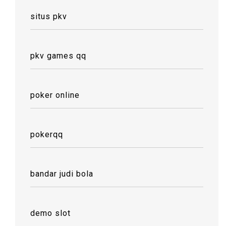
situs pkv
pkv games qq
poker online
pokerqq
bandar judi bola
demo slot