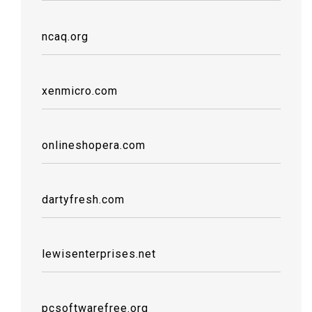
ncaq.org
xenmicro.com
onlineshopera.com
dartyfresh.com
lewisenterprises.net
pcsoftwarefree.org