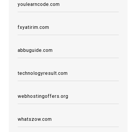
youlearncode.com
fxyatirim.com
abbuguide.com
technologyresult.com
webhostingoffers.org
whatszow.com