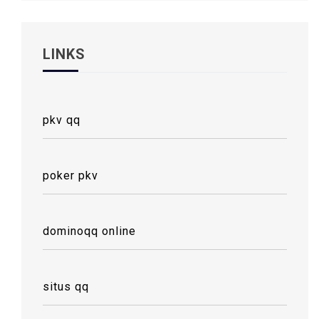
LINKS
pkv qq
poker pkv
dominoqq online
situs qq