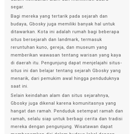
segar.
Bagi mereka yang tertarik pada sejarah dan
budaya, Gbosky juga memiliki banyak hal untuk
ditawarkan. Kota ini adalah rumah bagi beberapa
situs bersejarah dan landmark, termasuk
reruntuhan kuno, gereja, dan museum yang
memberikan wawasan tentang warisan yang kaya
di daerah itu. Pengunjung dapat menjelajahi situs-
situs ini dan belajar tentang sejarah Gbosky yang
menarik, dari pemukim awal hingga penduduknya
saat ini.
Selain keindahan alam dan situs sejarahnya,
Gbosky juga dikenal karena komunitasnya yang
hangat dan ramah. Penduduk setempat ramah dan
ramah, selalu siap untuk berbagi cerita dan tradisi
mereka dengan pengunjung. Wisatawan dapat