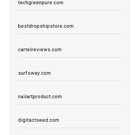
techgreenpure.com
bestdropshipstore.com
cartelreviews.com
surfsway.com
nailartproduct.com
digitactseed.com