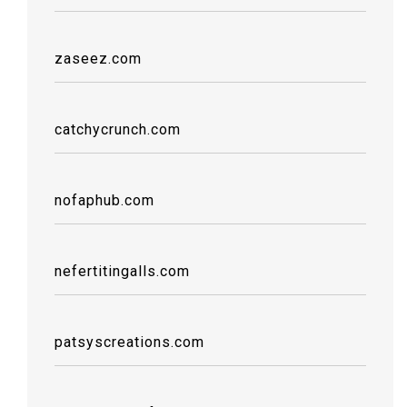
zaseez.com
catchycrunch.com
nofaphub.com
nefertitingalls.com
patsyscreations.com