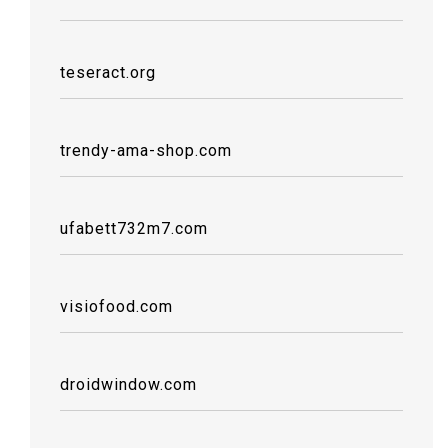
teseract.org
trendy-ama-shop.com
ufabett732m7.com
visiofood.com
droidwindow.com