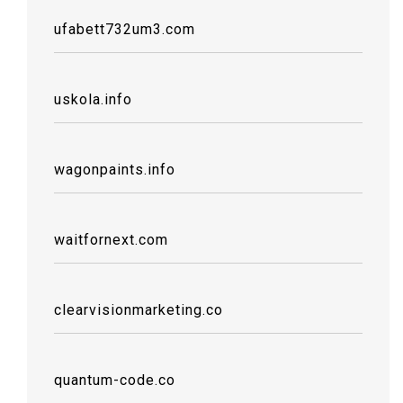
ufabett732um3.com
uskola.info
wagonpaints.info
waitfornext.com
clearvisionmarketing.co
quantum-code.co