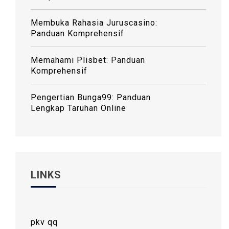
Membuka Rahasia Juruscasino:
Panduan Komprehensif
Memahami Plisbet: Panduan
Komprehensif
Pengertian Bunga99: Panduan
Lengkap Taruhan Online
LINKS
pkv qq