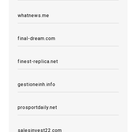
whatnews.me
final-dream.com
finest-replica.net
gestioneinh.info
prosportdaily.net
salesinvest22.com