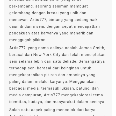
berkembang, seorang seniman membuat
gelombang dengan kreasi yang unik dan
menawan. Artis777, bintang yang sedang naik
daun di dunia seni, dengan cepat mendapatkan
pengakuan atas karyanya yang menarik dan
menggugah pikiran.
Artis777, yang nama aslinya adalah James Smith,
berasal dari New York City dan telah menciptakan
seni selama lebih dari satu dekade. Semangatnya
terhadap seni berasal dari keinginan untuk
mengekspresikan pikiran dan emosinya yang
paling dalam melalui karyanya. Menggunakan
berbagai media, termasuk lukisan, patung, dan
media campuran, Artis777 mengeksplorasi tema
identitas, budaya, dan masyarakat dalam seninya.
Salah satu aspek paling mencolok dari karya