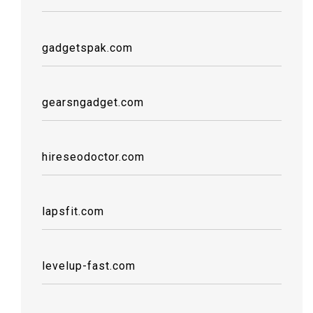
gadgetspak.com
gearsngadget.com
hireseodoctor.com
lapsfit.com
levelup-fast.com