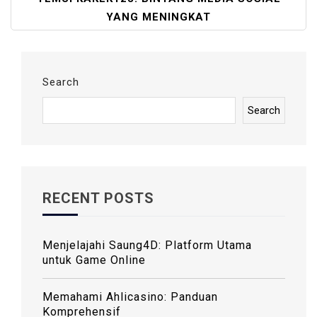
N
YANG MENINGKAT
A
V
I
G
Search
A
Search
T
I
O
N
RECENT POSTS
Menjelajahi Saung4D: Platform Utama
untuk Game Online
Memahami Ahlicasino: Panduan
Komprehensif