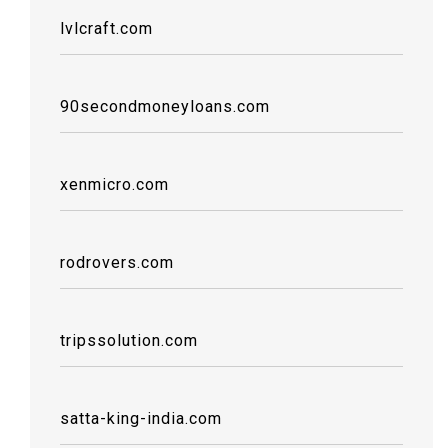
lvlcraft.com
90secondmoneyloans.com
xenmicro.com
rodrovers.com
tripssolution.com
satta-king-india.com