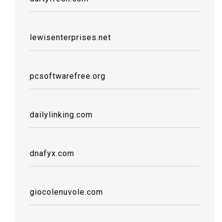
lewisenterprises.net
pcsoftwarefree.org
dailylinking.com
dnafyx.com
giocolenuvole.com