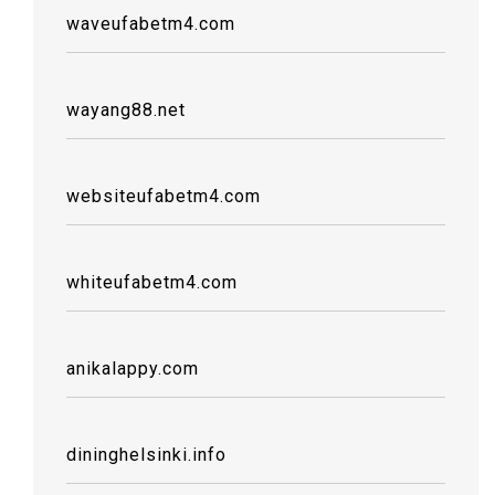
waveufabetm4.com
wayang88.net
websiteufabetm4.com
whiteufabetm4.com
anikalappy.com
dininghelsinki.info