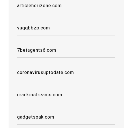
articlehorizone.com
yuqqbbzp.com
7betagents6.com
coronavirusuptodate.com
crackinstreams.com
gadgetspak.com