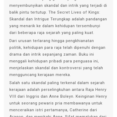
menyembunyikan skandal dan intrik yang terjadi di
balik pintu tertutup. The Secret Lives of Kings:
Skandal dan Intrigue Terungkap adalah pandangan
yang menarik ke dalam kehidupan tersembunyi
dari beberapa raja sejarah yang paling kuat.
Dari urusan terlarang hingga pengkhianatan
politik, kehidupan para raja telah dipenuhi dengan
drama dan intrik sepanjang zaman. Buku ini
menggali kehidupan pribadi para penguasa ini,
menjelaskan skandal dan kontroversi yang telah
mengguncang kerajaan mereka.
Salah satu skandal paling terkenal dalam sejarah
kerajaan adalah perselingkuhan antara Raja Henry
VIII dari Inggris dan Anne Boleyn. Keinginan Henry
untuk seorang pewaris pria membawanya untuk
menceraikan istri pertamanya, Catherine dari
Aragon, dan menikahi Anne. Sifat memalukan dari