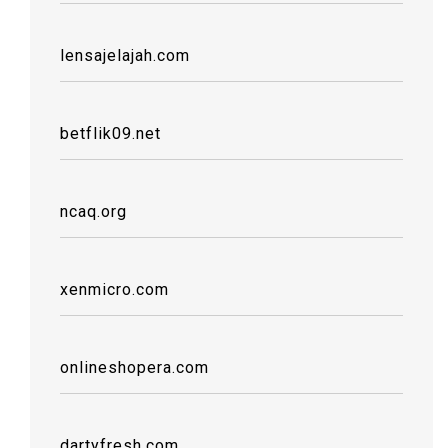
lensajelajah.com
betflik09.net
ncaq.org
xenmicro.com
onlineshopera.com
dartyfresh.com