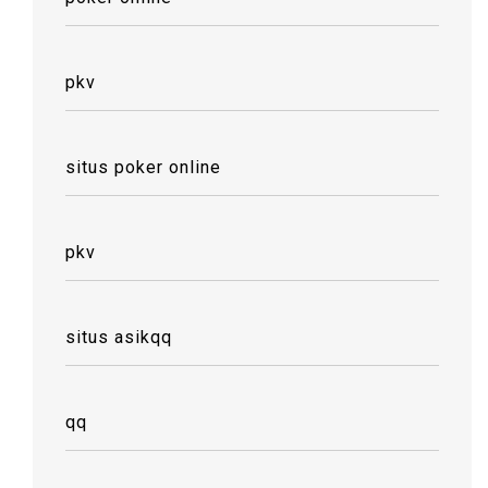
pkv
situs poker online
pkv
situs asikqq
qq