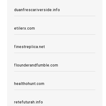
duanfrescariverside.info
etilerx.com
finestreplica.net
flounderandfumble.com
healthohunt.com
retefuturah.info