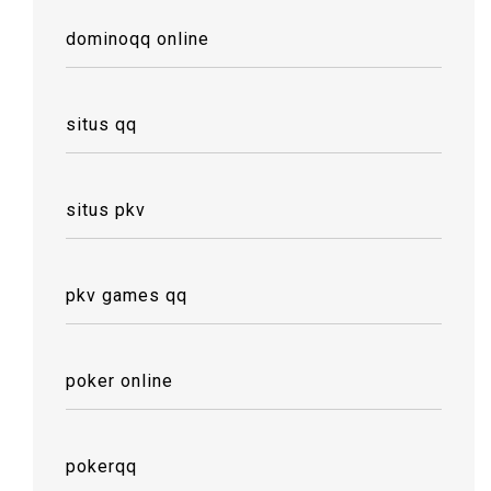
dominoqq online
situs qq
situs pkv
pkv games qq
poker online
pokerqq