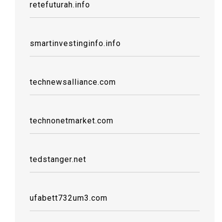
retefuturah.info
smartinvestinginfo.info
technewsalliance.com
technonetmarket.com
tedstanger.net
ufabett732um3.com