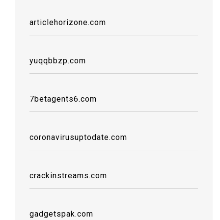
articlehorizone.com
yuqqbbzp.com
7betagents6.com
coronavirusuptodate.com
crackinstreams.com
gadgetspak.com