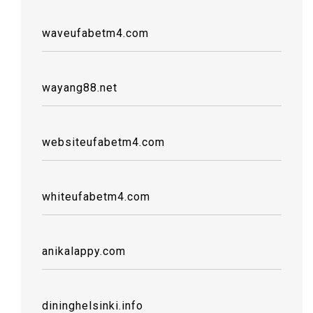
waveufabetm4.com
wayang88.net
websiteufabetm4.com
whiteufabetm4.com
anikalappy.com
dininghelsinki.info