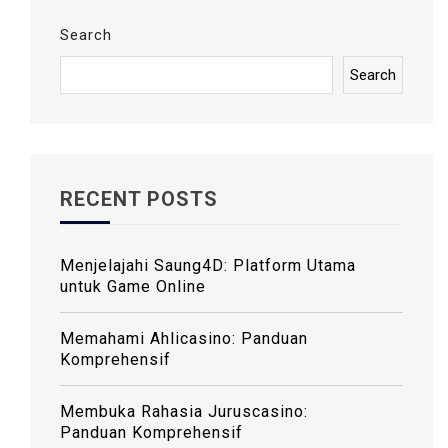
I
G
Search
A
Search
T
I
O
N
RECENT POSTS
Menjelajahi Saung4D: Platform Utama
untuk Game Online
Memahami Ahlicasino: Panduan
Komprehensif
Membuka Rahasia Juruscasino:
Panduan Komprehensif