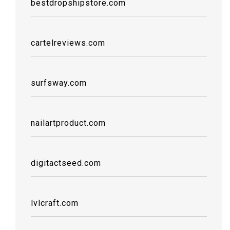
bestdropshipstore.com
cartelreviews.com
surfsway.com
nailartproduct.com
digitactseed.com
lvlcraft.com