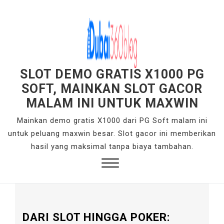
S
k
i
p
t
o
SLOT DEMO GRATIS X1000 PG
c
SOFT, MAINKAN SLOT GACOR
o
MALAM INI UNTUK MAXWIN
n
Mainkan demo gratis X1000 dari PG Soft malam ini
t
untuk peluang maxwin besar. Slot gacor ini memberikan
e
hasil yang maksimal tanpa biaya tambahan.
n
t
Close
Menu
DARI SLOT HINGGA POKER: