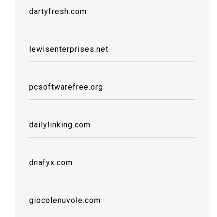
dartyfresh.com
lewisenterprises.net
pcsoftwarefree.org
dailylinking.com
dnafyx.com
giocolenuvole.com