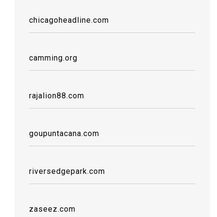
chicagoheadline.com
camming.org
rajalion88.com
goupuntacana.com
riversedgepark.com
zaseez.com