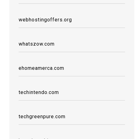
webhostingoffers.org
whatszow.com
ehomeamerca.com
techintendo.com
techgreenpure.com