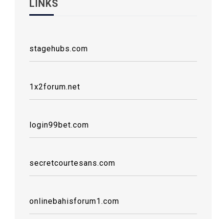
LINKS
stagehubs.com
1x2forum.net
login99bet.com
secretcourtesans.com
onlinebahisforum1.com