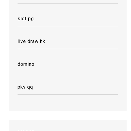
slot pg
live draw hk
domino
pkv qq