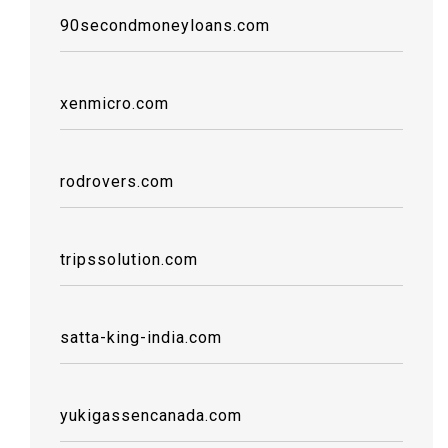
90secondmoneyloans.com
xenmicro.com
rodrovers.com
tripssolution.com
satta-king-india.com
yukigassencanada.com